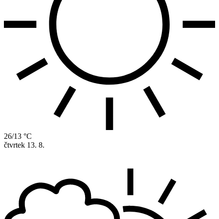
26/13 °C
čtvrtek
13. 8.