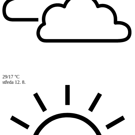
29/17 °C
středa
12. 8.