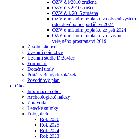
OZV č.1⁄2010 zrušena
OZV č.3⁄2010 zrušena
OZV č. 1⁄2015 zrušena
OZV o místním poplatku za obecní systém
odpadového hospodářství 2024
OZV o místním poplatku ze psů 2024
OZV o místním poplatku za užívání
veřejného prostranství 2019
Životní situace
Územní plán obce
Územní studie Držovice
Formuláře
Dotační tituly
Portál veřejných zakázek
Povodňový plán
Obec
Informace o obci
Archeologické nálezy
Zpravodaj
Letecké snímky
Fotogalerie
Rok 2026
Rok 2025
Rok 2024
Rok 2023