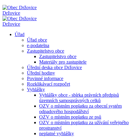
Držovice
Držovice
Úřad
Úřad obce
e-podatelna
Zastupitelstvo obce
Zastupitelstvo obce
Materiály pro zastupitele
Úřední deska obce Držovice
Úřední hodiny
Povinné informace
Rozklikávací rozpočet
Vyhlášky
Vyhlášky obce - sbírka právních předpisů
územních samosprávných celků
OZV o místním poplatku za obecní systém
odpadového hospodářství
OZV o místním poplatku ze psů
OZV o místním poplatku za užívání veřejného
prostranství
neplatné vyhlášky