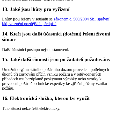
13. Jaké jsou lhůty pro vyřízení
Lhůty jsou řešeny v souladu se
zákonem č. 500/2004 Sb., správní
řád, ve znění pozdějších předpisů
.
14. Kteří jsou další účastníci (dotčení) řešení životní
situace
Další účastníci postupu nejsou stanoveni.
15. Jaké další činnosti jsou po žadateli požadovány
Umožnit orgánu státního požárního dozoru provedení potřebných
úkonů při zjišťování příčin vzniku požáru a v odůvodněných
případech mu bezúplatně poskytnout výrobky nebo vzorky k
provedení požárně technické expertizy ke zjištění příčiny vzniku
požáru.
16. Elektronická služba, kterou lze využít
Tuto situaci nelze řešit elektronicky.