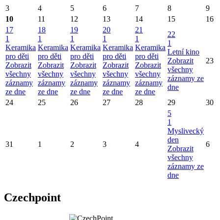
3
4
5
6
7
8
9
10
11
12
13
14
15
16
17
18
19
20
21
22
1
1
1
1
1
1
Keramika
Keramika
Keramika
Keramika
Keramika
Letní kino
pro děti
pro děti
pro děti
pro děti
pro děti
Zobrazit
23
Zobrazit
Zobrazit
Zobrazit
Zobrazit
Zobrazit
všechny
všechny
všechny
všechny
všechny
všechny
záznamy ze
záznamy
záznamy
záznamy
záznamy
záznamy
dne
ze dne
ze dne
ze dne
ze dne
ze dne
24
25
26
27
28
29
30
5
1
Myslivecký
den
31
1
2
3
4
6
Zobrazit
všechny
záznamy ze
dne
Czechpoint