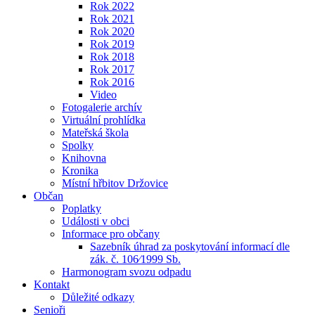
Rok 2022
Rok 2021
Rok 2020
Rok 2019
Rok 2018
Rok 2017
Rok 2016
Video
Fotogalerie archív
Virtuální prohlídka
Mateřská škola
Spolky
Knihovna
Kronika
Místní hřbitov Držovice
Občan
Poplatky
Události v obci
Informace pro občany
Sazebník úhrad za poskytování informací dle
zák. č. 106⁄1999 Sb.
Harmonogram svozu odpadu
Kontakt
Důležité odkazy
Senioři