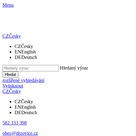
Menu
CZ
Česky
CZ
Česky
EN
English
DE
Deutsch
Hledaný výraz
Hledat
rozšířené vyhledávání
Vytisknout
CZ
Česky
CZ
Česky
EN
English
DE
Deutsch
582 333 398
obec@drzovice.cz