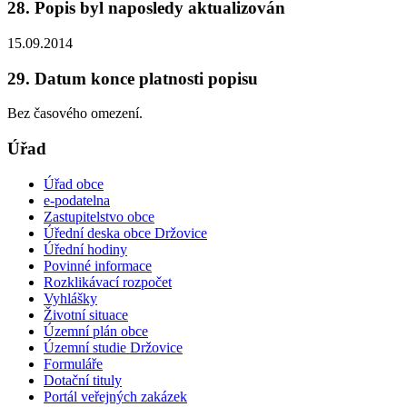
28. Popis byl naposledy aktualizován
15.09.2014
29. Datum konce platnosti popisu
Bez časového omezení.
Úřad
Úřad obce
e-podatelna
Zastupitelstvo obce
Úřední deska obce Držovice
Úřední hodiny
Povinné informace
Rozklikávací rozpočet
Vyhlášky
Životní situace
Územní plán obce
Územní studie Držovice
Formuláře
Dotační tituly
Portál veřejných zakázek