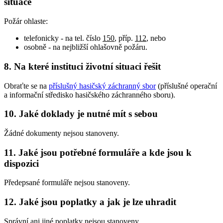
situace
Požár ohlaste:
telefonicky - na tel. číslo
150
, příp.
112
, nebo
osobně - na nejbližší ohlašovně požáru.
8. Na které instituci životní situaci řešit
Obraťte se na
příslušný hasičský záchranný sbor
(příslušné operační
a informační středisko hasičského záchranného sboru).
10. Jaké doklady je nutné mít s sebou
Žádné dokumenty nejsou stanoveny.
11. Jaké jsou potřebné formuláře a kde jsou k
dispozici
Předepsané formuláře nejsou stanoveny.
12. Jaké jsou poplatky a jak je lze uhradit
Správní ani jiné poplatky nejsou stanoveny.