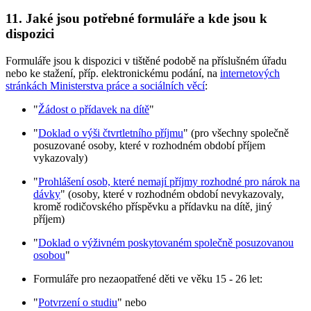
11. Jaké jsou potřebné formuláře a kde jsou k
dispozici
Formuláře jsou k dispozici v tištěné podobě na příslušném úřadu
nebo ke stažení, příp. elektronickému podání, na
internetových
stránkách Ministerstva práce a sociálních věcí
:
"
Žádost o přídavek na dítě
"
"
Doklad o výši čtvrtletního příjmu
" (pro všechny společně
posuzované osoby, které v rozhodném období příjem
vykazovaly)
"
Prohlášení osob, které nemají příjmy rozhodné pro nárok na
dávky
" (osoby, které v rozhodném období nevykazovaly,
kromě rodičovského příspěvku a přídavku na dítě, jiný
příjem)
"
Doklad o výživném poskytovaném společně posuzovanou
osobou
"
Formuláře pro nezaopatřené děti ve věku 15 - 26 let:
"
Potvrzení o studiu
" nebo