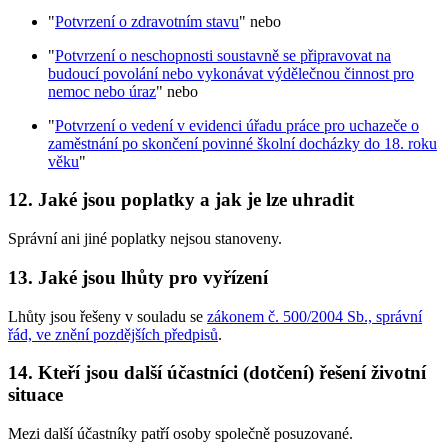
"
Potvrzení o zdravotním stavu
" nebo
"
Potvrzení o neschopnosti soustavně se připravovat na
budoucí povolání nebo vykonávat výdělečnou činnost pro
nemoc nebo úraz
" nebo
"
Potvrzení o vedení v evidenci úřadu práce pro uchazeče o
zaměstnání po skončení povinné školní docházky do 18. roku
věku
"
12. Jaké jsou poplatky a jak je lze uhradit
Správní ani jiné poplatky nejsou stanoveny.
13. Jaké jsou lhůty pro vyřízení
Lhůty jsou řešeny v souladu se
zákonem č. 500/2004 Sb., správní
řád, ve znění pozdějších předpisů
.
14. Kteří jsou další účastníci (dotčení) řešení životní
situace
Mezi další účastníky patří osoby společně posuzované.