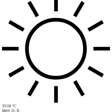
35/18 °C
úterý
11. 8.