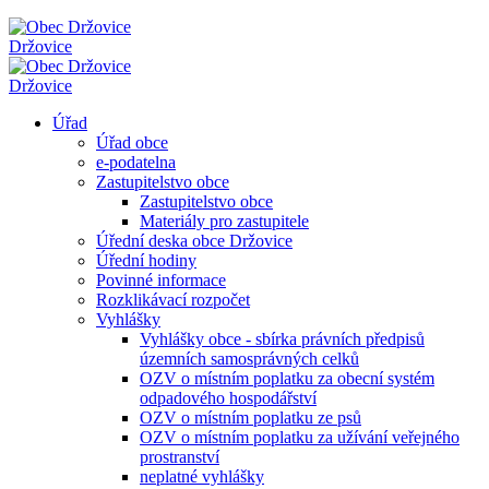
Držovice
Držovice
Úřad
Úřad obce
e-podatelna
Zastupitelstvo obce
Zastupitelstvo obce
Materiály pro zastupitele
Úřední deska obce Držovice
Úřední hodiny
Povinné informace
Rozklikávací rozpočet
Vyhlášky
Vyhlášky obce - sbírka právních předpisů
územních samosprávných celků
OZV o místním poplatku za obecní systém
odpadového hospodářství
OZV o místním poplatku ze psů
OZV o místním poplatku za užívání veřejného
prostranství
neplatné vyhlášky