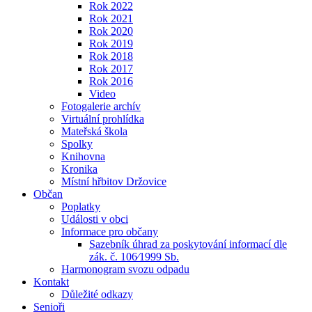
Rok 2022
Rok 2021
Rok 2020
Rok 2019
Rok 2018
Rok 2017
Rok 2016
Video
Fotogalerie archív
Virtuální prohlídka
Mateřská škola
Spolky
Knihovna
Kronika
Místní hřbitov Držovice
Občan
Poplatky
Události v obci
Informace pro občany
Sazebník úhrad za poskytování informací dle
zák. č. 106⁄1999 Sb.
Harmonogram svozu odpadu
Kontakt
Důležité odkazy
Senioři