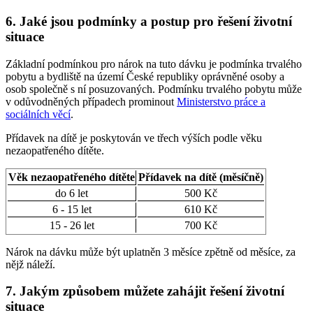
6. Jaké jsou podmínky a postup pro řešení životní
situace
Základní podmínkou pro nárok na tuto dávku je podmínka trvalého
pobytu a bydliště na území České republiky oprávněné osoby a
osob společně s ní posuzovaných. Podmínku trvalého pobytu může
v odůvodněných případech prominout
Ministerstvo práce a
sociálních věcí
.
Přídavek na dítě je poskytován ve třech výších podle věku
nezaopatřeného dítěte.
Věk nezaopatřeného dítěte
Přídavek na dítě (měsíčně)
do 6 let
500 Kč
6 - 15 let
610 Kč
15 - 26 let
700 Kč
Nárok na dávku může být uplatněn 3 měsíce zpětně od měsíce, za
nějž náleží.
7. Jakým způsobem můžete zahájit řešení životní
situace