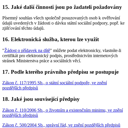
15. Jaké další činnosti jsou po žadateli požadovány
Písemný souhlas všech společně posuzovaných osob k ověřování
údajů uvedených v žádosti o dávku státní sociální podpory, popř. ke
zjišťování těchto údajů.
16. Elektronická služba, kterou lze využít
"
Žádost o přídavek na dítě
" můžete podat elektronicky, vlastníte-li
certifikát pro elektronický podpis, prostřednictvím internetových
stránek Ministerstva práce a sociálních věcí.
17. Podle kterého právního předpisu se postupuje
Zákon č. 117/1995 Sb., o státní sociální podpoře, ve znění
pozdějších předpisů
18. Jaké jsou související předpisy
Zákon č. 110/2006 Sb., o životním a existenčním minimu, ve znění
pozdějších předpisů
Zákon č. 500/2004 Sb., správní řád, ve znění pozdějších předpisů