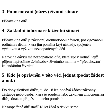
3. Pojmenování (název) životní situace
Přídavek na dítě
4. Základní informace k životní situaci
Přídavek na dítě je základní, dlouhodobou dávkou, poskytovanou
rodinám s dětmi, která jim pomáhá krýt náklady, spojené s
výchovou a výživou nezaopatřených dětí.
Nárok na dávku má nezaopatřené dítě, které žije v rodině, jejíž
příjem nepřesáhne 2,4násobek životního minima v "předchozím"
kalendářním čtvrtletí.
5. Kdo je oprávněn v této věci jednat (podat žádost
apod.)
Do doby zletilosti dítěte, tj. do 18 let, podává žádost zákonný
zástupce nebo osoba, která je soudem nebo zákonem zmocněna za
dítě jednat, např. pěstoun nebo poručník.
Nezaopatřené dítě starší 18 let žádá o dávku samo.