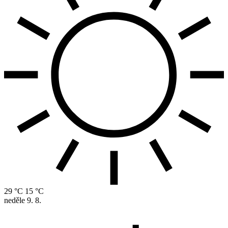
29 °C
15 °C
neděle
9. 8.