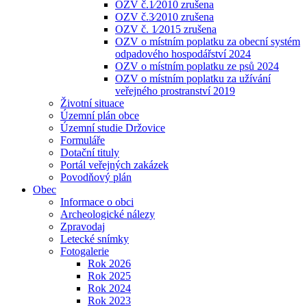
OZV č.1⁄2010 zrušena
OZV č.3⁄2010 zrušena
OZV č. 1⁄2015 zrušena
OZV o místním poplatku za obecní systém
odpadového hospodářství 2024
OZV o místním poplatku ze psů 2024
OZV o místním poplatku za užívání
veřejného prostranství 2019
Životní situace
Územní plán obce
Územní studie Držovice
Formuláře
Dotační tituly
Portál veřejných zakázek
Povodňový plán
Obec
Informace o obci
Archeologické nálezy
Zpravodaj
Letecké snímky
Fotogalerie
Rok 2026
Rok 2025
Rok 2024
Rok 2023