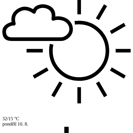
32/15 °C
pondělí
10. 8.