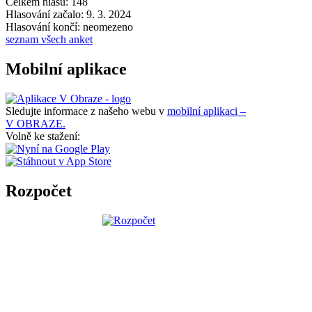
Celkem hlasů: 148
Hlasování začalo: 9. 3. 2024
Hlasování končí: neomezeno
seznam všech anket
Mobilní aplikace
Sledujte informace z našeho webu v
mobilní aplikaci –
V OBRAZE.
Volně ke stažení:
Rozpočet