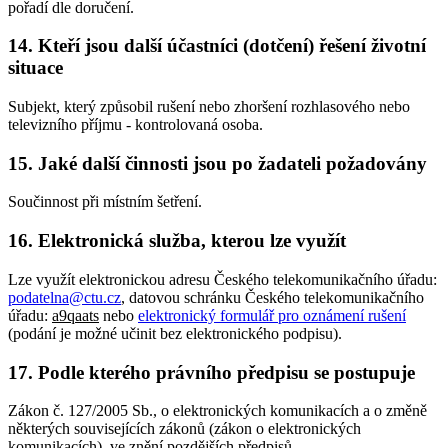
pořadí dle doručení.
14. Kteří jsou další účastníci (dotčení) řešení životní
situace
Subjekt, který způsobil rušení nebo zhoršení rozhlasového nebo
televizního příjmu - kontrolovaná osoba.
15. Jaké další činnosti jsou po žadateli požadovány
Součinnost při místním šetření.
16. Elektronická služba, kterou lze využít
Lze využít elektronickou adresu Českého telekomunikačního úřadu:
podatelna@ctu.cz
, datovou schránku Českého telekomunikačního
úřadu:
a9qaats
nebo
elektronický formulář pro oznámení rušení
(podání je možné učinit bez elektronického podpisu).
17. Podle kterého právního předpisu se postupuje
Zákon č. 127/2005 Sb., o elektronických komunikacích a o změně
některých souvisejících zákonů (zákon o elektronických
komunikacích), ve znění pozdějších předpisů