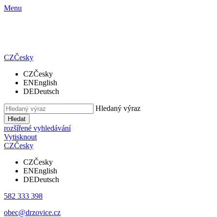
Menu
CZ
Česky
CZ
Česky
EN
English
DE
Deutsch
Hledaný výraz
Hledat
rozšířené vyhledávání
Vytisknout
CZ
Česky
CZ
Česky
EN
English
DE
Deutsch
582 333 398
obec@drzovice.cz