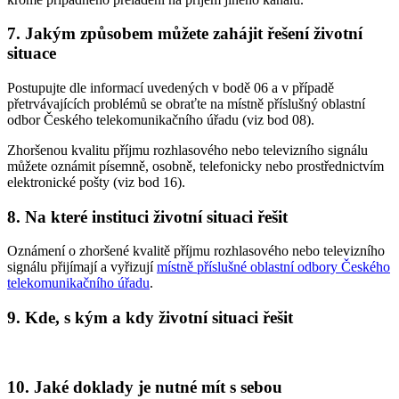
7. Jakým způsobem můžete zahájit řešení životní
situace
Postupujte dle informací uvedených v bodě 06 a v případě
přetrvávajících problémů se obraťte na místně příslušný oblastní
odbor Českého telekomunikačního úřadu (viz bod 08).
Zhoršenou kvalitu příjmu rozhlasového nebo televizního signálu
můžete oznámit písemně, osobně, telefonicky nebo prostřednictvím
elektronické pošty (viz bod 16).
8. Na které instituci životní situaci řešit
Oznámení o zhoršené kvalitě příjmu rozhlasového nebo televizního
signálu přijímají a vyřizují
místně příslušné oblastní odbory Českého
telekomunikačního úřadu
.
9. Kde, s kým a kdy životní situaci řešit
10. Jaké doklady je nutné mít s sebou