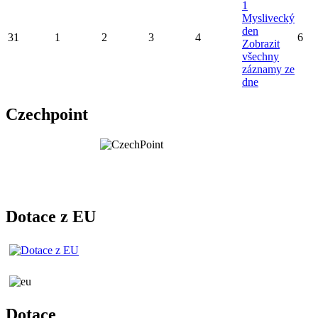
1
Myslivecký
den
31
1
2
3
4
6
Zobrazit
všechny
záznamy ze
dne
Czechpoint
Dotace z EU
Dotace