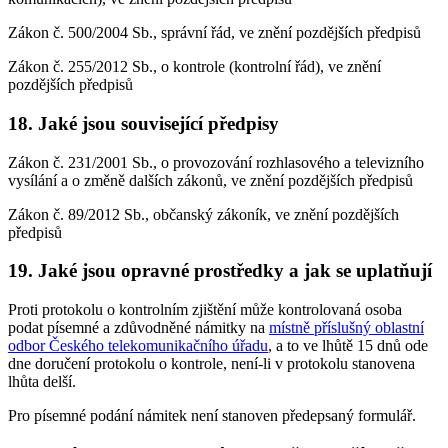
Zákon č. 500/2004 Sb., správní řád, ve znění pozdějších předpisů
Zákon č. 255/2012 Sb., o kontrole (kontrolní řád), ve znění
pozdějších předpisů
18. Jaké jsou související předpisy
Zákon č. 231/2001 Sb., o provozování rozhlasového a televizního
vysílání a o změně dalších zákonů, ve znění pozdějších předpisů
Zákon č. 89/2012 Sb., občanský zákoník, ve znění pozdějších
předpisů
19. Jaké jsou opravné prostředky a jak se uplatňují
Proti protokolu o kontrolním zjištění může kontrolovaná osoba
podat písemné a zdůvodněné námitky na
místně příslušný oblastní
odbor Českého telekomunikačního úřadu
, a to ve lhůtě 15 dnů ode
dne doručení protokolu o kontrole, není-li v protokolu stanovena
lhůta delší.
Pro písemné podání námitek není stanoven předepsaný formulář.