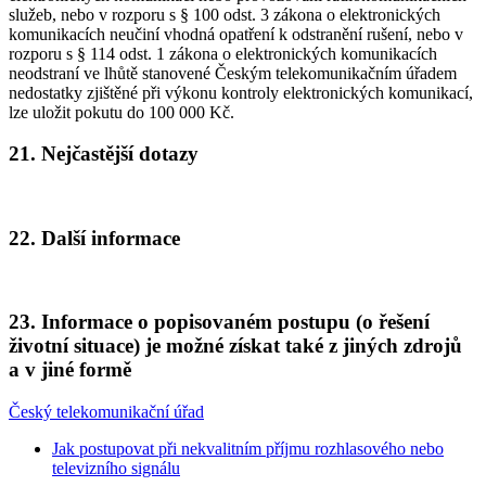
služeb, nebo v rozporu s § 100 odst. 3 zákona o elektronických
komunikacích neučiní vhodná opatření k odstranění rušení, nebo v
rozporu s § 114 odst. 1 zákona o elektronických komunikacích
neodstraní ve lhůtě stanovené Českým telekomunikačním úřadem
nedostatky zjištěné při výkonu kontroly elektronických komunikací,
lze uložit pokutu do 100 000 Kč.
21. Nejčastější dotazy
22. Další informace
23. Informace o popisovaném postupu (o řešení
životní situace) je možné získat také z jiných zdrojů
a v jiné formě
Český telekomunikační úřad
Jak postupovat při nekvalitním příjmu rozhlasového nebo
televizního signálu