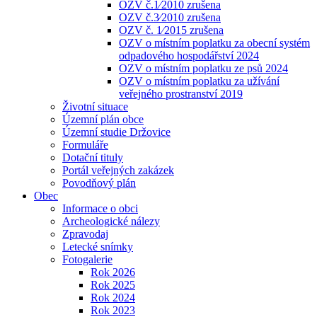
OZV č.1⁄2010 zrušena
OZV č.3⁄2010 zrušena
OZV č. 1⁄2015 zrušena
OZV o místním poplatku za obecní systém
odpadového hospodářství 2024
OZV o místním poplatku ze psů 2024
OZV o místním poplatku za užívání
veřejného prostranství 2019
Životní situace
Územní plán obce
Územní studie Držovice
Formuláře
Dotační tituly
Portál veřejných zakázek
Povodňový plán
Obec
Informace o obci
Archeologické nálezy
Zpravodaj
Letecké snímky
Fotogalerie
Rok 2026
Rok 2025
Rok 2024
Rok 2023