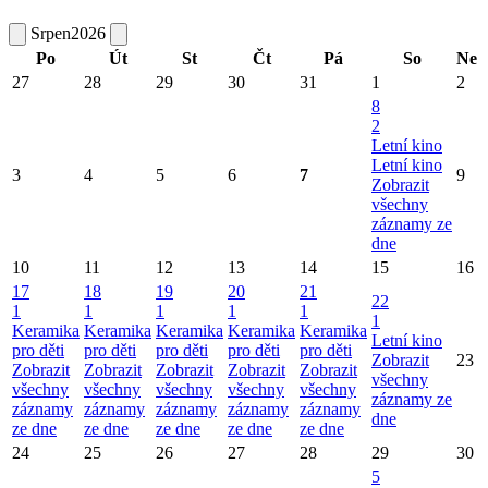
Srpen
2026
Po
Út
St
Čt
Pá
So
Ne
27
28
29
30
31
1
2
8
2
Letní kino
Letní kino
3
4
5
6
7
9
Zobrazit
všechny
záznamy ze
dne
10
11
12
13
14
15
16
17
18
19
20
21
22
1
1
1
1
1
1
Keramika
Keramika
Keramika
Keramika
Keramika
Letní kino
pro děti
pro děti
pro děti
pro děti
pro děti
Zobrazit
23
Zobrazit
Zobrazit
Zobrazit
Zobrazit
Zobrazit
všechny
všechny
všechny
všechny
všechny
všechny
záznamy ze
záznamy
záznamy
záznamy
záznamy
záznamy
dne
ze dne
ze dne
ze dne
ze dne
ze dne
24
25
26
27
28
29
30
5