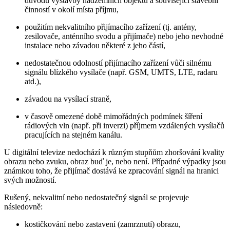
důvodu výstavby nadzemních objektů a související stavební
činností v okolí místa příjmu,
použitím nekvalitního přijímacího zařízení (tj. antény,
zesilovače, anténního svodu a přijímače) nebo jeho nevhodné
instalace nebo závadou některé z jeho částí,
nedostatečnou odolností přijímacího zařízení vůči silnému
signálu blízkého vysílače (např. GSM, UMTS, LTE, radaru
atd.),
závadou na vysílací straně,
v časově omezené době mimořádných podmínek šíření
rádiových vln (např. při inverzi) příjmem vzdálených vysílačů
pracujících na stejném kanálu.
U digitální televize nedochází k různým stupňům zhoršování kvality
obrazu nebo zvuku, obraz buď je, nebo není. Případné výpadky jsou
známkou toho, že přijímač dostává ke zpracování signál na hranici
svých možností.
Rušený, nekvalitní nebo nedostatečný signál se projevuje
následovně:
kostičkování nebo zastavení (zamrznutí) obrazu,