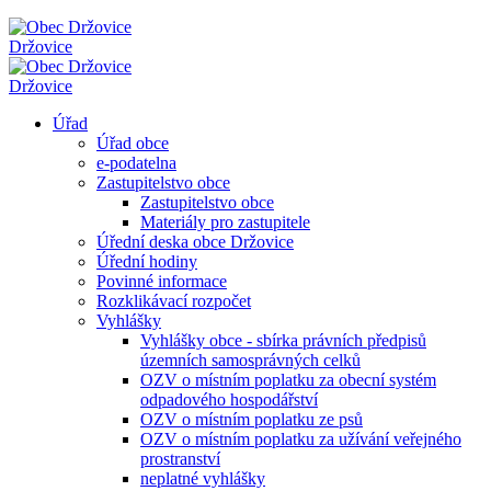
Držovice
Držovice
Úřad
Úřad obce
e-podatelna
Zastupitelstvo obce
Zastupitelstvo obce
Materiály pro zastupitele
Úřední deska obce Držovice
Úřední hodiny
Povinné informace
Rozklikávací rozpočet
Vyhlášky
Vyhlášky obce - sbírka právních předpisů
územních samosprávných celků
OZV o místním poplatku za obecní systém
odpadového hospodářství
OZV o místním poplatku ze psů
OZV o místním poplatku za užívání veřejného
prostranství
neplatné vyhlášky