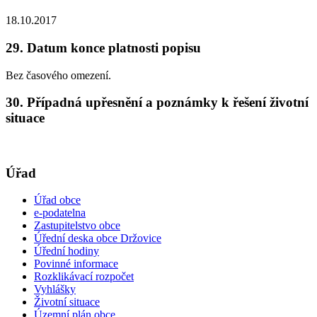
18.10.2017
29. Datum konce platnosti popisu
Bez časového omezení.
30. Případná upřesnění a poznámky k řešení životní
situace
Úřad
Úřad obce
e-podatelna
Zastupitelstvo obce
Úřední deska obce Držovice
Úřední hodiny
Povinné informace
Rozklikávací rozpočet
Vyhlášky
Životní situace
Územní plán obce