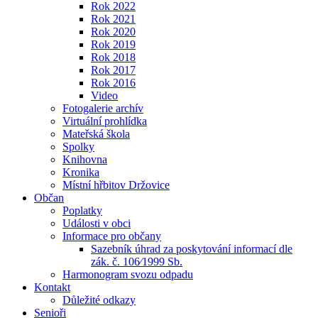
Rok 2022
Rok 2021
Rok 2020
Rok 2019
Rok 2018
Rok 2017
Rok 2016
Video
Fotogalerie archív
Virtuální prohlídka
Mateřská škola
Spolky
Knihovna
Kronika
Místní hřbitov Držovice
Občan
Poplatky
Události v obci
Informace pro občany
Sazebník úhrad za poskytování informací dle
zák. č. 106⁄1999 Sb.
Harmonogram svozu odpadu
Kontakt
Důležité odkazy
Senioři