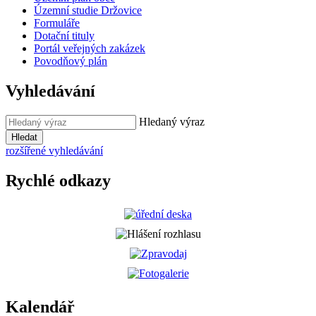
Územní studie Držovice
Formuláře
Dotační tituly
Portál veřejných zakázek
Povodňový plán
Vyhledávání
Hledaný výraz
Hledat
rozšířené vyhledávání
Rychlé odkazy
Kalendář