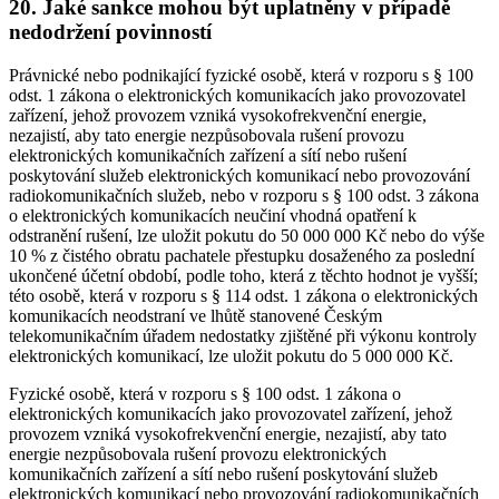
20. Jaké sankce mohou být uplatněny v případě
nedodržení povinností
Právnické nebo podnikající fyzické osobě, která v rozporu s § 100
odst. 1 zákona o elektronických komunikacích jako provozovatel
zařízení, jehož provozem vzniká vysokofrekvenční energie,
nezajistí, aby tato energie nezpůsobovala rušení provozu
elektronických komunikačních zařízení a sítí nebo rušení
poskytování služeb elektronických komunikací nebo provozování
radiokomunikačních služeb, nebo v rozporu s § 100 odst. 3 zákona
o elektronických komunikacích neučiní vhodná opatření k
odstranění rušení, lze uložit pokutu do 50 000 000 Kč nebo do výše
10 % z čistého obratu pachatele přestupku dosaženého za poslední
ukončené účetní období, podle toho, která z těchto hodnot je vyšší;
této osobě, která v rozporu s § 114 odst. 1 zákona o elektronických
komunikacích neodstraní ve lhůtě stanovené Českým
telekomunikačním úřadem nedostatky zjištěné při výkonu kontroly
elektronických komunikací, lze uložit pokutu do 5 000 000 Kč.
Fyzické osobě, která v rozporu s § 100 odst. 1 zákona o
elektronických komunikacích jako provozovatel zařízení, jehož
provozem vzniká vysokofrekvenční energie, nezajistí, aby tato
energie nezpůsobovala rušení provozu elektronických
komunikačních zařízení a sítí nebo rušení poskytování služeb
elektronických komunikací nebo provozování radiokomunikačních