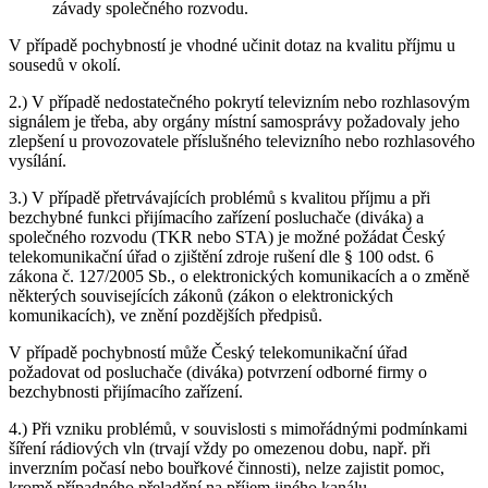
závady společného rozvodu.
V případě pochybností je vhodné učinit dotaz na kvalitu příjmu u
sousedů v okolí.
2.) V případě nedostatečného pokrytí televizním nebo rozhlasovým
signálem je třeba, aby orgány místní samosprávy požadovaly jeho
zlepšení u provozovatele příslušného televizního nebo rozhlasového
vysílání.
3.) V případě přetrvávajících problémů s kvalitou příjmu a při
bezchybné funkci přijímacího zařízení posluchače (diváka) a
společného rozvodu (TKR nebo STA) je možné požádat Český
telekomunikační úřad o zjištění zdroje rušení dle § 100 odst. 6
zákona č. 127/2005 Sb., o elektronických komunikacích a o změně
některých souvisejících zákonů (zákon o elektronických
komunikacích), ve znění pozdějších předpisů.
V případě pochybností může Český telekomunikační úřad
požadovat od posluchače (diváka) potvrzení odborné firmy o
bezchybnosti přijímacího zařízení.
4.) Při vzniku problémů, v souvislosti s mimořádnými podmínkami
šíření rádiových vln (trvají vždy po omezenou dobu, např. při
inverzním počasí nebo bouřkové činnosti), nelze zajistit pomoc,
kromě případného přeladění na příjem jiného kanálu.