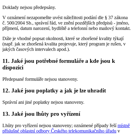
Doklady nejsou předepsány.
V oznámení nezapomeňte uvést náležitosti podání dle § 37 zákona
č. 500/2004 Sb., správní řád, ve znění pozdějších předpisů - jméno,
příjmení, datum narození, bydliště a telefonní nebo mailový kontakt.
Dále je vhodné popsat okolnosti, které se zhoršené kvality týkají
(např. jak se zhoršená kvalita projevuje, který program je rušen, v
jakých časových intervalech apod.).
11. Jaké jsou potřebné formuláře a kde jsou k
dispozici
Předepsané formuláře nejsou stanoveny.
12. Jaké jsou poplatky a jak je lze uhradit
Správní ani jiné poplatky nejsou stanoveny.
13. Jaké jsou lhůty pro vyřízení
Lhůty pro vyřízení nejsou stanoveny; oznámené případy řeší
místně
příslušné oblastní odbory Českého telekomunikačního úřadu
v