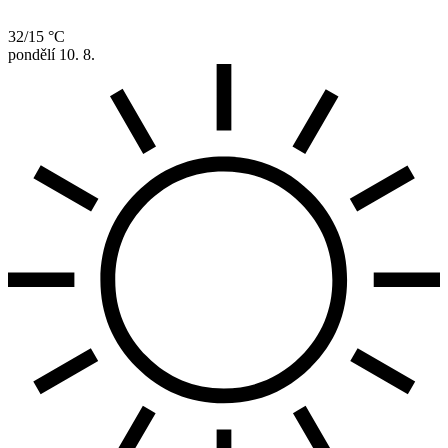
32/15 °C
pondělí
10. 8.