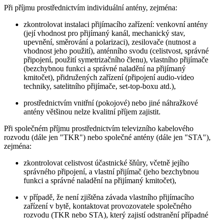
Při příjmu prostřednictvím individuální antény, zejména:
zkontrolovat instalaci přijímacího zařízení: venkovní antény
(její vhodnost pro přijímaný kanál, mechanický stav,
upevnění, směrování a polarizaci), zesilovače (nutnost a
vhodnost jeho použití), anténního svodu (celistvost, správné
připojení, použití symetrizačního členu), vlastního přijímače
(bezchybnou funkci a správné naladění na přijímaný
kmitočet), přidružených zařízení (připojení audio-video
techniky, satelitního přijímače, set-top-boxu atd.),
prostřednictvím vnitřní (pokojové) nebo jiné náhražkové
antény většinou nelze kvalitní příjem zajistit.
Při společném příjmu prostřednictvím televizního kabelového
rozvodu (dále jen "TKR") nebo společné antény (dále jen "STA"),
zejména:
zkontrolovat celistvost účastnické šňůry, včetně jejího
správného připojení, a vlastní přijímač (jeho bezchybnou
funkci a správné naladění na přijímaný kmitočet),
v případě, že není zjištěna závada vlastního přijímacího
zařízení v bytě, kontaktovat provozovatele společného
rozvodu (TKR nebo STA), který zajistí odstranění případné