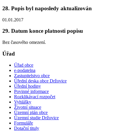
28. Popis byl naposledy aktualizován
01.01.2017
29. Datum konce platnosti popisu
Bez časového omezení.
Úřad
Úřad obce
e-podatelna
Zastupitelstvo obce
Úřední deska obce Držovice
Úřední hodiny
Povinné informace
Rozklikávací rozpočet
Vyhlášky
Životní situace
Územní plán obce
Územní studie Držovice
Formuláře
Dotační tituly