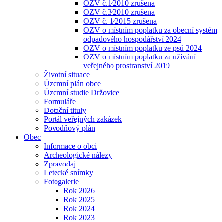
OZV č.1⁄2010 zrušena
OZV č.3⁄2010 zrušena
OZV č. 1⁄2015 zrušena
OZV o místním poplatku za obecní systém
odpadového hospodářství 2024
OZV o místním poplatku ze psů 2024
OZV o místním poplatku za užívání
veřejného prostranství 2019
Životní situace
Územní plán obce
Územní studie Držovice
Formuláře
Dotační tituly
Portál veřejných zakázek
Povodňový plán
Obec
Informace o obci
Archeologické nálezy
Zpravodaj
Letecké snímky
Fotogalerie
Rok 2026
Rok 2025
Rok 2024
Rok 2023