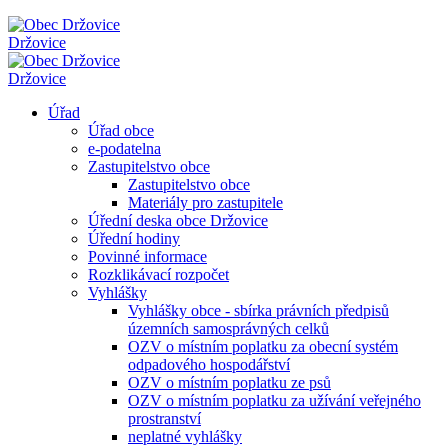
Držovice
Držovice
Úřad
Úřad obce
e-podatelna
Zastupitelstvo obce
Zastupitelstvo obce
Materiály pro zastupitele
Úřední deska obce Držovice
Úřední hodiny
Povinné informace
Rozklikávací rozpočet
Vyhlášky
Vyhlášky obce - sbírka právních předpisů
územních samosprávných celků
OZV o místním poplatku za obecní systém
odpadového hospodářství
OZV o místním poplatku ze psů
OZV o místním poplatku za užívání veřejného
prostranství
neplatné vyhlášky