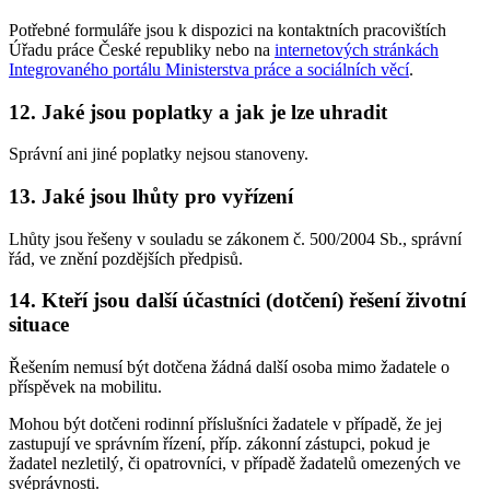
Potřebné formuláře jsou k dispozici na kontaktních pracovištích
Úřadu práce České republiky nebo na
internetových stránkách
Integrovaného portálu Ministerstva práce a sociálních věcí
.
12. Jaké jsou poplatky a jak je lze uhradit
Správní ani jiné poplatky nejsou stanoveny.
13. Jaké jsou lhůty pro vyřízení
Lhůty jsou řešeny v souladu se zákonem č. 500/2004 Sb., správní
řád, ve znění pozdějších předpisů.
14. Kteří jsou další účastníci (dotčení) řešení životní
situace
Řešením nemusí být dotčena žádná další osoba mimo žadatele o
příspěvek na mobilitu.
Mohou být dotčeni rodinní příslušníci žadatele v případě, že jej
zastupují ve správním řízení, příp. zákonní zástupci, pokud je
žadatel nezletilý, či opatrovníci, v případě žadatelů omezených ve
svéprávnosti.