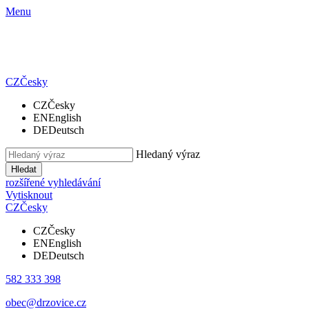
Menu
CZ
Česky
CZ
Česky
EN
English
DE
Deutsch
Hledaný výraz
Hledat
rozšířené vyhledávání
Vytisknout
CZ
Česky
CZ
Česky
EN
English
DE
Deutsch
582 333 398
obec@drzovice.cz