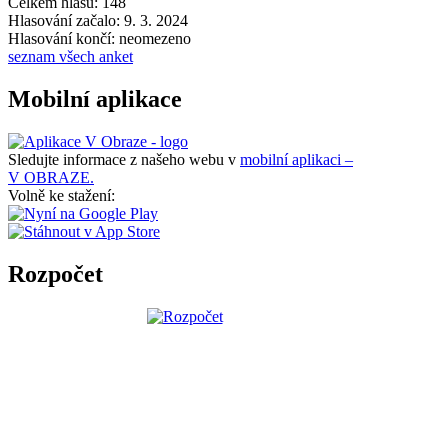
Celkem hlasů: 148
Hlasování začalo: 9. 3. 2024
Hlasování končí: neomezeno
seznam všech anket
Mobilní aplikace
Sledujte informace z našeho webu v
mobilní aplikaci –
V OBRAZE.
Volně ke stažení:
Rozpočet