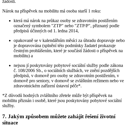
žádosti.
Nárok na příspěvek na mobilitu má osoba starší 1 roku:
která má nárok na průkaz osoby se zdravotním postižením
označený symbolem "ZTP" nebo "ZTP/P", přiznaný podle
předpisů účinných od 1. ledna 2014,
opakovaně se v kalendářním měsíci za úhradu dopravuje nebo
je dopravována (splnění této podmínky žadatel prokazuje
čestným prohlášením, které je součástí žádosti o příspěvek na
mobilitu) a
nejsou jí poskytovány pobytové sociální služby podle zákona
č. 108/2006 Sb., o sociálních službách, ve znění pozdějších
předpisů, v domově pro osoby se zdravotním postižením, v
domově pro seniory, v domově se zvláštním režimem nebo ve
zdravotnickém zařízení ústavní péče*.
*Z důvodů hodných zvláštního zřetele může být příspěvek na
mobilitu přiznán i osobě, které jsou poskytovány pobytové sociální
služby.
7. Jakým způsobem můžete zahájit řešení životní
situace