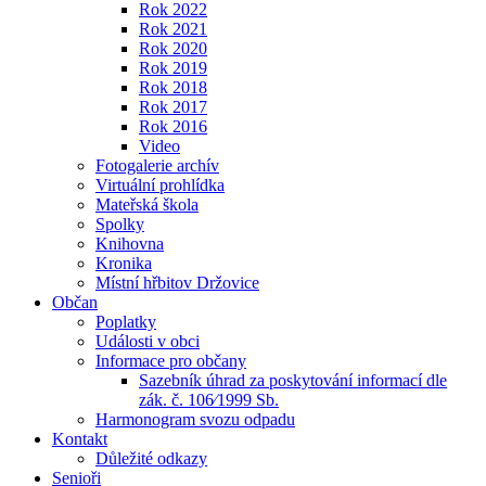
Rok 2022
Rok 2021
Rok 2020
Rok 2019
Rok 2018
Rok 2017
Rok 2016
Video
Fotogalerie archív
Virtuální prohlídka
Mateřská škola
Spolky
Knihovna
Kronika
Místní hřbitov Držovice
Občan
Poplatky
Události v obci
Informace pro občany
Sazebník úhrad za poskytování informací dle
zák. č. 106⁄1999 Sb.
Harmonogram svozu odpadu
Kontakt
Důležité odkazy
Senioři