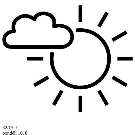
32/15 °C
pondělí
10. 8.