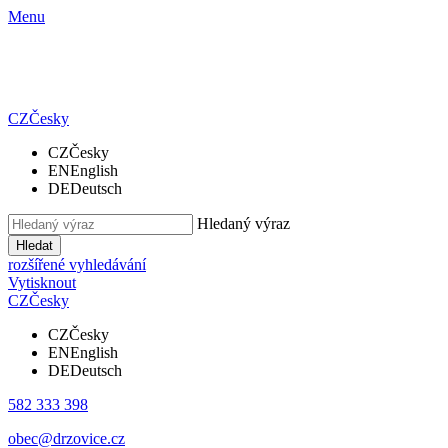
Menu
CZ
Česky
CZ
Česky
EN
English
DE
Deutsch
Hledaný výraz
Hledat
rozšířené vyhledávání
Vytisknout
CZ
Česky
CZ
Česky
EN
English
DE
Deutsch
582 333 398
obec@drzovice.cz