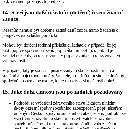
řád, ve znění pozdějších předpisů.
14. Kteří jsou další účastníci (dotčení) řešení životní
situace
Řešením nemusí být dotčena žádná další osoba mimo žadatele o
příspěvek na zvláštní pomůcku.
Mohou být dotčeni rodinní příslušníci žadatele v případě, že jej
zastupují ve správním řízení, příp. zákonní zástupci, pokud je
žadatel nezletilý, či opatrovníci, v případě žadatelů omezených ve
svéprávnosti.
V případě, kdy je součástí posuzovaných skutečností příjem a
sociální a majetkové poměry žadatele, jsou řešením situace dotčeny
společně posuzované osoby, které musí tyto skutečnosti doložit.
15. Jaké další činnosti jsou po žadateli požadovány
Podrobit se vyšetření zdravotního stavu lékařem plnícím
úkoly okresní správy sociálního zabezpečení, popř. lékařem
určeným Českou správou sociálního zabezpečení, podrobit se
vyšetření zdravotního stavu u poskytovatele zdravotních
služeb určeného okresní správou sociálního zabezpečení
anebo jinému odbornému vyšetření, předložit určenému