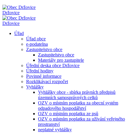
Držovice
Držovice
Úřad
Úřad obce
e-podatelna
Zastupitelstvo obce
Zastupitelstvo obce
Materiály pro zastupitele
Úřední deska obce Držovice
Úřední hodiny
Povinné informace
Rozklikávací rozpočet
Vyhlášky
Vyhlášky obce - sbírka právních předpisů
územních samosprávných celků
OZV o místním poplatku za obecní systém
odpadového hospodářství
OZV o místním poplatku ze psů
OZV o místním poplatku za užívání veřejného
prostranství
neplatné vyhlášky