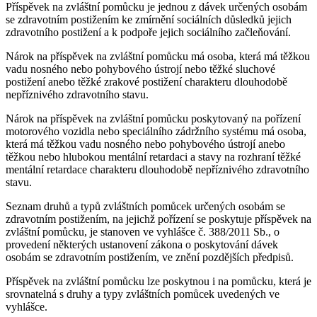
Příspěvek na zvláštní pomůcku je jednou z dávek určených osobám
se zdravotním postižením ke zmírnění sociálních důsledků jejich
zdravotního postižení a k podpoře jejich sociálního začleňování.
Nárok na příspěvek na zvláštní pomůcku má osoba, která má těžkou
vadu nosného nebo pohybového ústrojí nebo těžké sluchové
postižení anebo těžké zrakové postižení charakteru dlouhodobě
nepříznivého zdravotního stavu.
Nárok na příspěvek na zvláštní pomůcku poskytovaný na pořízení
motorového vozidla nebo speciálního zádržního systému má osoba,
která má těžkou vadu nosného nebo pohybového ústrojí anebo
těžkou nebo hlubokou mentální retardaci a stavy na rozhraní těžké
mentální retardace charakteru dlouhodobě nepříznivého zdravotního
stavu.
Seznam druhů a typů zvláštních pomůcek určených osobám se
zdravotním postižením, na jejichž pořízení se poskytuje příspěvek na
zvláštní pomůcku, je stanoven ve vyhlášce č. 388/2011 Sb., o
provedení některých ustanovení zákona o poskytování dávek
osobám se zdravotním postižením, ve znění pozdějších předpisů.
Příspěvek na zvláštní pomůcku lze poskytnou i na pomůcku, která je
srovnatelná s druhy a typy zvláštních pomůcek uvedených ve
vyhlášce.