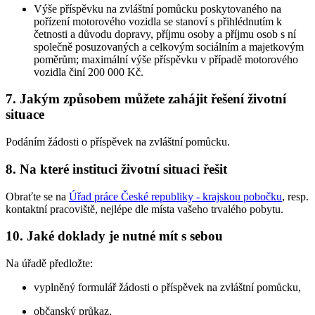
Výše příspěvku na zvláštní pomůcku poskytovaného na
pořízení motorového vozidla se stanoví s přihlédnutím k
četnosti a důvodu dopravy, příjmu osoby a příjmu osob s ní
společně posuzovaných a celkovým sociálním a majetkovým
poměrům; maximální výše příspěvku v případě motorového
vozidla činí 200 000 Kč.
7. Jakým způsobem můžete zahájit řešení životní
situace
Podáním žádosti o příspěvek na zvláštní pomůcku.
8. Na které instituci životní situaci řešit
Obraťte se na
Úřad práce České republiky - krajskou pobočku
, resp.
kontaktní pracoviště, nejlépe dle místa vašeho trvalého pobytu.
10. Jaké doklady je nutné mít s sebou
Na úřadě předložte:
vyplněný formulář žádosti o příspěvek na zvláštní pomůcku,
občanský průkaz,