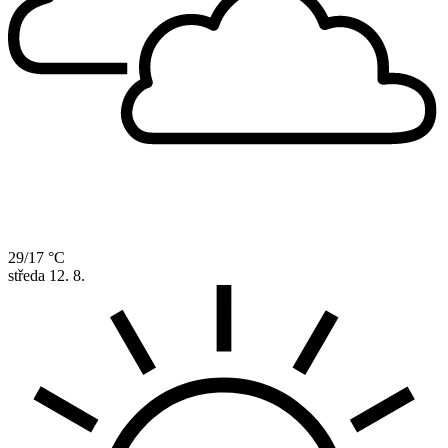
29/17 °C
středa
12. 8.