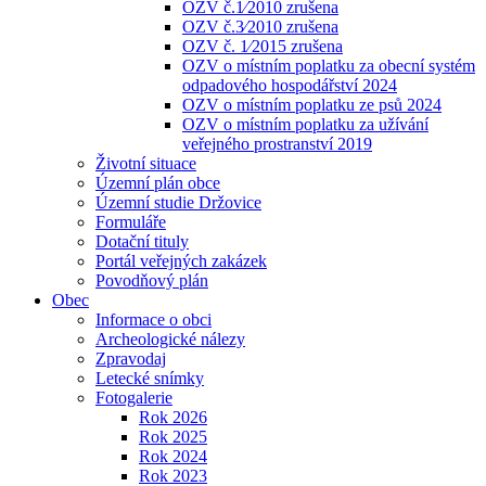
OZV č.1⁄2010 zrušena
OZV č.3⁄2010 zrušena
OZV č. 1⁄2015 zrušena
OZV o místním poplatku za obecní systém
odpadového hospodářství 2024
OZV o místním poplatku ze psů 2024
OZV o místním poplatku za užívání
veřejného prostranství 2019
Životní situace
Územní plán obce
Územní studie Držovice
Formuláře
Dotační tituly
Portál veřejných zakázek
Povodňový plán
Obec
Informace o obci
Archeologické nálezy
Zpravodaj
Letecké snímky
Fotogalerie
Rok 2026
Rok 2025
Rok 2024
Rok 2023