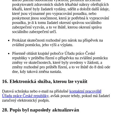
poskytovateli zdravotních služeb lékařské nálezy ošetřujících
lékařů, které byly žadateli vydány, sdělit a doložit další údaje,
které jsou významné pro vypracování posudku, nebo
poskytnout jinou součinnost, která je potřebná k vypracování
posudku, je-li k tomu žadatel okresní správou sociálního
zabezpečení vyzván, a to ve lhůtě, kterou okresní správa
sociálního zabezpečení určí.
Prokázat skutečnosti rozhodné pro nárok na příspěvek na
zvláštní pomůcku, jeho výši a výplatu.
Písemně ohlásit krajské pobočce Úřadu práce České
republiky v průběhu řízení o příspěvku na zvláštní pomůcku
změny ve skutečnostech, které byly uvedeny v žádosti, a
změny rozhodné pro průběh řízení, a to ve lhůtě do 8 dnů ode
dne, kdy taková změna nastala.
16. Elektronická služba, kterou lze využít
Datová schránka nebo e-mail na příslušné
kontaktní pracoviště
Úřadu práce České republiky
, avšak pouze tehdy, pokud má žadatel
zaručený elektronický podpis.
28. Popis byl naposledy aktualizován