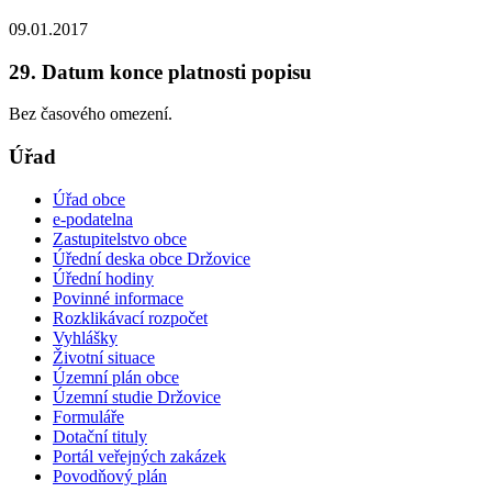
09.01.2017
29. Datum konce platnosti popisu
Bez časového omezení.
Úřad
Úřad obce
e-podatelna
Zastupitelstvo obce
Úřední deska obce Držovice
Úřední hodiny
Povinné informace
Rozklikávací rozpočet
Vyhlášky
Životní situace
Územní plán obce
Územní studie Držovice
Formuláře
Dotační tituly
Portál veřejných zakázek
Povodňový plán