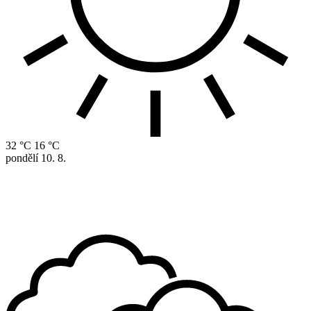
32 °C
16 °C
pondělí
10. 8.