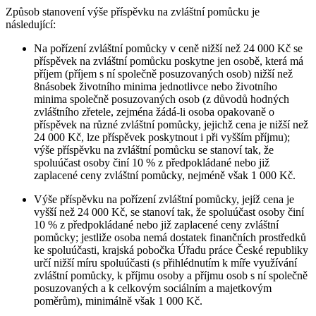
Způsob stanovení výše příspěvku na zvláštní pomůcku je
následující:
Na pořízení zvláštní pomůcky v ceně nižší než 24 000 Kč se
příspěvek na zvláštní pomůcku poskytne jen osobě, která má
příjem (příjem s ní společně posuzovaných osob) nižší než
8násobek životního minima jednotlivce nebo životního
minima společně posuzovaných osob (z důvodů hodných
zvláštního zřetele, zejména žádá-li osoba opakovaně o
příspěvek na různé zvláštní pomůcky, jejichž cena je nižší než
24 000 Kč, lze příspěvek poskytnout i při vyšším příjmu);
výše příspěvku na zvláštní pomůcku se stanoví tak, že
spoluúčast osoby činí 10 % z předpokládané nebo již
zaplacené ceny zvláštní pomůcky, nejméně však 1 000 Kč.
Výše příspěvku na pořízení zvláštní pomůcky, jejíž cena je
vyšší než 24 000 Kč, se stanoví tak, že spoluúčast osoby činí
10 % z předpokládané nebo již zaplacené ceny zvláštní
pomůcky; jestliže osoba nemá dostatek finančních prostředků
ke spoluúčasti, krajská pobočka Úřadu práce České republiky
určí nižší míru spoluúčasti (s přihlédnutím k míře využívání
zvláštní pomůcky, k příjmu osoby a příjmu osob s ní společně
posuzovaných a k celkovým sociálním a majetkovým
poměrům), minimálně však 1 000 Kč.