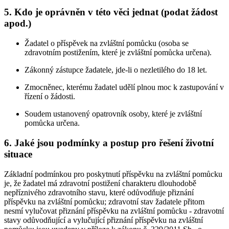
5. Kdo je oprávněn v této věci jednat (podat žádost
apod.)
Žadatel o příspěvek na zvláštní pomůcku (osoba se
zdravotním postižením, které je zvláštní pomůcka určena).
Zákonný zástupce žadatele, jde-li o nezletilého do 18 let.
Zmocněnec, kterému žadatel udělí plnou moc k zastupování v
řízení o žádosti.
Soudem ustanovený opatrovník osoby, které je zvláštní
pomůcka určena.
6. Jaké jsou podmínky a postup pro řešení životní
situace
Základní podmínkou pro poskytnutí příspěvku na zvláštní pomůcku
je, že žadatel má zdravotní postižení charakteru dlouhodobě
nepříznivého zdravotního stavu, které odůvodňuje přiznání
příspěvku na zvláštní pomůcku; zdravotní stav žadatele přitom
nesmí vylučovat přiznání příspěvku na zvláštní pomůcku - zdravotní
stavy odůvodňující a vylučující přiznání příspěvku na zvláštní