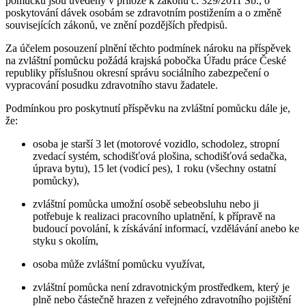
pomůcku jsou uvedeny v příloze k zákonu č. 329/2011 Sb., o
poskytování dávek osobám se zdravotním postižením a o změně
souvisejících zákonů, ve znění pozdějších předpisů.
Za účelem posouzení plnění těchto podmínek nároku na příspěvek
na zvláštní pomůcku požádá krajská pobočka Úřadu práce České
republiky příslušnou okresní správu sociálního zabezpečení o
vypracování posudku zdravotního stavu žadatele.
Podmínkou pro poskytnutí příspěvku na zvláštní pomůcku dále je,
že:
osoba je starší 3 let (motorové vozidlo, schodolez, stropní
zvedací systém, schodišťová plošina, schodišťová sedačka,
úprava bytu), 15 let (vodicí pes), 1 roku (všechny ostatní
pomůcky),
zvláštní pomůcka umožní osobě sebeobsluhu nebo ji
potřebuje k realizaci pracovního uplatnění, k přípravě na
budoucí povolání, k získávání informací, vzdělávání anebo ke
styku s okolím,
osoba může zvláštní pomůcku využívat,
zvláštní pomůcka není zdravotnickým prostředkem, který je
plně nebo částečně hrazen z veřejného zdravotního pojištění