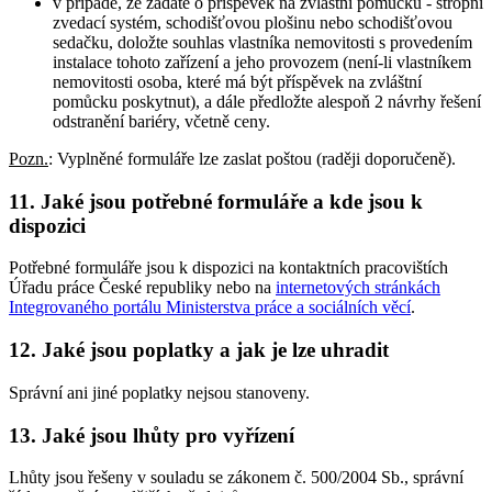
v případě, že žádáte o příspěvek na zvláštní pomůcku - stropní
zvedací systém, schodišťovou plošinu nebo schodišťovou
sedačku, doložte souhlas vlastníka nemovitosti s provedením
instalace tohoto zařízení a jeho provozem (není-li vlastníkem
nemovitosti osoba, které má být příspěvek na zvláštní
pomůcku poskytnut), a dále předložte alespoň 2 návrhy řešení
odstranění bariéry, včetně ceny.
Pozn.
: Vyplněné formuláře lze zaslat poštou (raději doporučeně).
11. Jaké jsou potřebné formuláře a kde jsou k
dispozici
Potřebné formuláře jsou k dispozici na kontaktních pracovištích
Úřadu práce České republiky nebo na
internetových stránkách
Integrovaného portálu Ministerstva práce a sociálních věcí
.
12. Jaké jsou poplatky a jak je lze uhradit
Správní ani jiné poplatky nejsou stanoveny.
13. Jaké jsou lhůty pro vyřízení
Lhůty jsou řešeny v souladu se zákonem č. 500/2004 Sb., správní