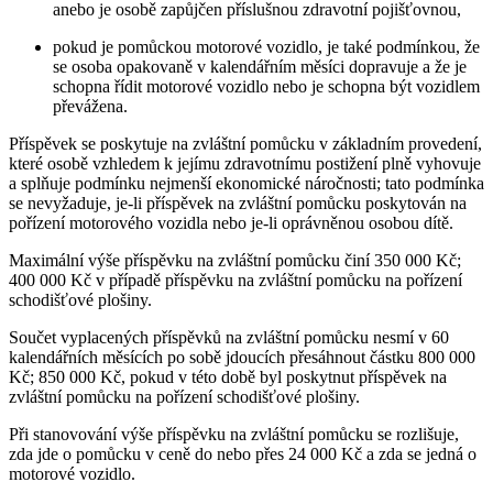
anebo je osobě zapůjčen příslušnou zdravotní pojišťovnou,
pokud je pomůckou motorové vozidlo, je také podmínkou, že
se osoba opakovaně v kalendářním měsíci dopravuje a že je
schopna řídit motorové vozidlo nebo je schopna být vozidlem
převážena.
Příspěvek se poskytuje na zvláštní pomůcku v základním provedení,
které osobě vzhledem k jejímu zdravotnímu postižení plně vyhovuje
a splňuje podmínku nejmenší ekonomické náročnosti; tato podmínka
se nevyžaduje, je-li příspěvek na zvláštní pomůcku poskytován na
pořízení motorového vozidla nebo je-li oprávněnou osobou dítě.
Maximální výše příspěvku na zvláštní pomůcku činí 350 000 Kč;
400 000 Kč v případě příspěvku na zvláštní pomůcku na pořízení
schodišťové plošiny.
Součet vyplacených příspěvků na zvláštní pomůcku nesmí v 60
kalendářních měsících po sobě jdoucích přesáhnout částku 800 000
Kč; 850 000 Kč, pokud v této době byl poskytnut příspěvek na
zvláštní pomůcku na pořízení schodišťové plošiny.
Při stanovování výše příspěvku na zvláštní pomůcku se rozlišuje,
zda jde o pomůcku v ceně do nebo přes 24 000 Kč a zda se jedná o
motorové vozidlo.