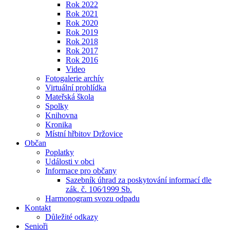
Rok 2022
Rok 2021
Rok 2020
Rok 2019
Rok 2018
Rok 2017
Rok 2016
Video
Fotogalerie archív
Virtuální prohlídka
Mateřská škola
Spolky
Knihovna
Kronika
Místní hřbitov Držovice
Občan
Poplatky
Události v obci
Informace pro občany
Sazebník úhrad za poskytování informací dle
zák. č. 106⁄1999 Sb.
Harmonogram svozu odpadu
Kontakt
Důležité odkazy
Senioři