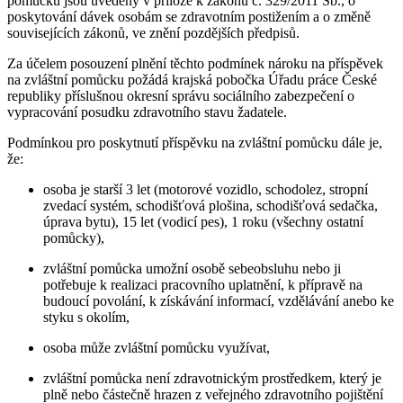
pomůcku jsou uvedeny v příloze k zákonu č. 329/2011 Sb., o
poskytování dávek osobám se zdravotním postižením a o změně
souvisejících zákonů, ve znění pozdějších předpisů.
Za účelem posouzení plnění těchto podmínek nároku na příspěvek
na zvláštní pomůcku požádá krajská pobočka Úřadu práce České
republiky příslušnou okresní správu sociálního zabezpečení o
vypracování posudku zdravotního stavu žadatele.
Podmínkou pro poskytnutí příspěvku na zvláštní pomůcku dále je,
že:
osoba je starší 3 let (motorové vozidlo, schodolez, stropní
zvedací systém, schodišťová plošina, schodišťová sedačka,
úprava bytu), 15 let (vodicí pes), 1 roku (všechny ostatní
pomůcky),
zvláštní pomůcka umožní osobě sebeobsluhu nebo ji
potřebuje k realizaci pracovního uplatnění, k přípravě na
budoucí povolání, k získávání informací, vzdělávání anebo ke
styku s okolím,
osoba může zvláštní pomůcku využívat,
zvláštní pomůcka není zdravotnickým prostředkem, který je
plně nebo částečně hrazen z veřejného zdravotního pojištění