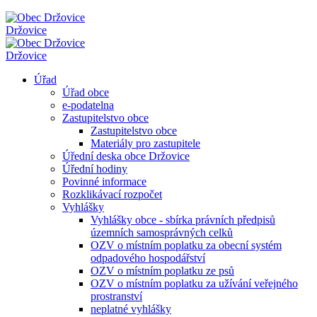
Držovice
Držovice
Úřad
Úřad obce
e-podatelna
Zastupitelstvo obce
Zastupitelstvo obce
Materiály pro zastupitele
Úřední deska obce Držovice
Úřední hodiny
Povinné informace
Rozklikávací rozpočet
Vyhlášky
Vyhlášky obce - sbírka právních předpisů
územních samosprávných celků
OZV o místním poplatku za obecní systém
odpadového hospodářství
OZV o místním poplatku ze psů
OZV o místním poplatku za užívání veřejného
prostranství
neplatné vyhlášky