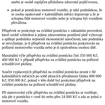
anebo je osobě zapůjčen příslušnou zdravotní pojišťovnou,
pokud je pomůckou motorové vozidlo, je také podmínkou, že
se osoba opakovaně v kalendářním měsíci dopravuje a že je
schopna řídit motorové vozidlo nebo je schopna být vozidlem
převážena.
Příspěvek se poskytuje na zvláštní pomůcku v základním provedení,
které osobě vzhledem k jejímu zdravotnímu postižení plně vyhovuje
a splňuje podmínku nejmenší ekonomické náročnosti; tato podmínka
se nevyžaduje, je-li příspěvek na zvláštní pomůcku poskytován na
pořízení motorového vozidla nebo je-li oprávněnou osobou dítě.
Maximální výše příspěvku na zvláštní pomůcku činí 350 000 Kč;
400 000 Kč v případě příspěvku na zvláštní pomůcku na pořízení
schodišťové plošiny.
Součet vyplacených příspěvků na zvláštní pomůcku nesmí v 60
kalendářních měsících po sobě jdoucích přesáhnout částku 800 000
Kč; 850 000 Kč, pokud v této době byl poskytnut příspěvek na
zvláštní pomůcku na pořízení schodišťové plošiny.
Při stanovování výše příspěvku na zvláštní pomůcku se rozlišuje,
zda jde o pomůcku v ceně do nebo přes 24 000 Kč a zda se jedná o
motorové vozidlo.