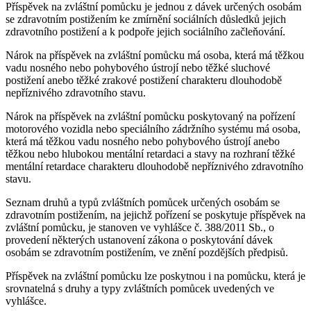
Příspěvek na zvláštní pomůcku je jednou z dávek určených osobám
se zdravotním postižením ke zmírnění sociálních důsledků jejich
zdravotního postižení a k podpoře jejich sociálního začleňování.
Nárok na příspěvek na zvláštní pomůcku má osoba, která má těžkou
vadu nosného nebo pohybového ústrojí nebo těžké sluchové
postižení anebo těžké zrakové postižení charakteru dlouhodobě
nepříznivého zdravotního stavu.
Nárok na příspěvek na zvláštní pomůcku poskytovaný na pořízení
motorového vozidla nebo speciálního zádržního systému má osoba,
která má těžkou vadu nosného nebo pohybového ústrojí anebo
těžkou nebo hlubokou mentální retardaci a stavy na rozhraní těžké
mentální retardace charakteru dlouhodobě nepříznivého zdravotního
stavu.
Seznam druhů a typů zvláštních pomůcek určených osobám se
zdravotním postižením, na jejichž pořízení se poskytuje příspěvek na
zvláštní pomůcku, je stanoven ve vyhlášce č. 388/2011 Sb., o
provedení některých ustanovení zákona o poskytování dávek
osobám se zdravotním postižením, ve znění pozdějších předpisů.
Příspěvek na zvláštní pomůcku lze poskytnou i na pomůcku, která je
srovnatelná s druhy a typy zvláštních pomůcek uvedených ve
vyhlášce.