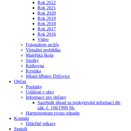
Rok 2022
Rok 2021
Rok 2020
Rok 2019
Rok 2018
Rok 2017
Rok 2016
Video
Fotogalerie archív
Virtuální prohlídka
Mateřská škola
Spolky
Knihovna
Kronika
Místní hřbitov Držovice
Občan
Poplatky
Události v obci
Informace pro občany
Sazebník úhrad za poskytování informací dle
zák. č. 106⁄1999 Sb.
Harmonogram svozu odpadu
Kontakt
Důležité odkazy
Senioři