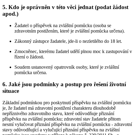
5. Kdo je oprávněn v této věci jednat (podat žádost
apod.)
Žadatel o příspěvek na zvláštní pomůcku (osoba se
zdravotním postižením, které je zvláštní pomůcka určena).
Zákonný zástupce žadatele, jde-li o nezletilého do 18 let.
Zmocněnec, kterému žadatel udělí plnou moc k zastupování v
řízení o žádosti.
Soudem ustanovený opatrovník osoby, které je zvláštní
pomůcka určena.
6. Jaké jsou podmínky a postup pro řešení životní
situace
Základní podmínkou pro poskytnutí příspěvku na zvláštní pomůcku
je, že žadatel má zdravotní postižení charakteru dlouhodobě
nepříznivého zdravotního stavu, které odůvodňuje přiznání
příspěvku na zvláštní pomůcku; zdravotní stav žadatele přitom
nesmí vylučovat přiznání příspěvku na zvláštní pomůcku - zdravotní
stavy odůvodňující a vylučující přiznání příspěvku na zvláštní