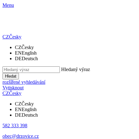
Menu
CZ
Česky
CZ
Česky
EN
English
DE
Deutsch
Hledaný výraz
Hledat
rozšířené vyhledávání
Vytisknout
CZ
Česky
CZ
Česky
EN
English
DE
Deutsch
582 333 398
obec@drzovice.cz