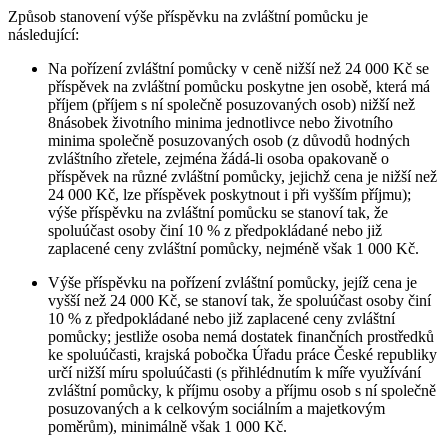
Způsob stanovení výše příspěvku na zvláštní pomůcku je
následující:
Na pořízení zvláštní pomůcky v ceně nižší než 24 000 Kč se
příspěvek na zvláštní pomůcku poskytne jen osobě, která má
příjem (příjem s ní společně posuzovaných osob) nižší než
8násobek životního minima jednotlivce nebo životního
minima společně posuzovaných osob (z důvodů hodných
zvláštního zřetele, zejména žádá-li osoba opakovaně o
příspěvek na různé zvláštní pomůcky, jejichž cena je nižší než
24 000 Kč, lze příspěvek poskytnout i při vyšším příjmu);
výše příspěvku na zvláštní pomůcku se stanoví tak, že
spoluúčast osoby činí 10 % z předpokládané nebo již
zaplacené ceny zvláštní pomůcky, nejméně však 1 000 Kč.
Výše příspěvku na pořízení zvláštní pomůcky, jejíž cena je
vyšší než 24 000 Kč, se stanoví tak, že spoluúčast osoby činí
10 % z předpokládané nebo již zaplacené ceny zvláštní
pomůcky; jestliže osoba nemá dostatek finančních prostředků
ke spoluúčasti, krajská pobočka Úřadu práce České republiky
určí nižší míru spoluúčasti (s přihlédnutím k míře využívání
zvláštní pomůcky, k příjmu osoby a příjmu osob s ní společně
posuzovaných a k celkovým sociálním a majetkovým
poměrům), minimálně však 1 000 Kč.