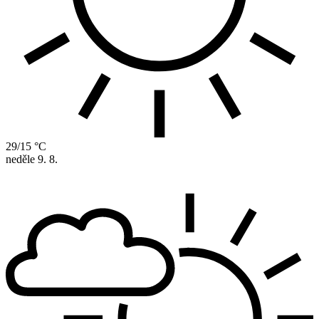
29/15 °C
neděle
9. 8.