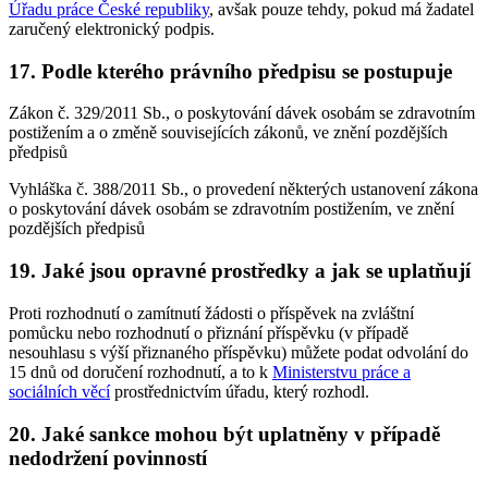
Úřadu práce České republiky
, avšak pouze tehdy, pokud má žadatel
zaručený elektronický podpis.
17. Podle kterého právního předpisu se postupuje
Zákon č. 329/2011 Sb., o poskytování dávek osobám se zdravotním
postižením a o změně souvisejících zákonů, ve znění pozdějších
předpisů
Vyhláška č. 388/2011 Sb., o provedení některých ustanovení zákona
o poskytování dávek osobám se zdravotním postižením, ve znění
pozdějších předpisů
19. Jaké jsou opravné prostředky a jak se uplatňují
Proti rozhodnutí o zamítnutí žádosti o příspěvek na zvláštní
pomůcku nebo rozhodnutí o přiznání příspěvku (v případě
nesouhlasu s výší přiznaného příspěvku) můžete podat odvolání do
15 dnů od doručení rozhodnutí, a to k
Ministerstvu práce a
sociálních věcí
prostřednictvím úřadu, který rozhodl.
20. Jaké sankce mohou být uplatněny v případě
nedodržení povinností