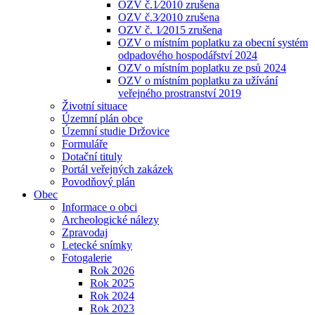
OZV č.1⁄2010 zrušena
OZV č.3⁄2010 zrušena
OZV č. 1⁄2015 zrušena
OZV o místním poplatku za obecní systém
odpadového hospodářství 2024
OZV o místním poplatku ze psů 2024
OZV o místním poplatku za užívání
veřejného prostranství 2019
Životní situace
Územní plán obce
Územní studie Držovice
Formuláře
Dotační tituly
Portál veřejných zakázek
Povodňový plán
Obec
Informace o obci
Archeologické nálezy
Zpravodaj
Letecké snímky
Fotogalerie
Rok 2026
Rok 2025
Rok 2024
Rok 2023