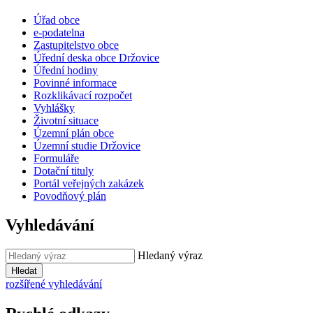
Úřad obce
e-podatelna
Zastupitelstvo obce
Úřední deska obce Držovice
Úřední hodiny
Povinné informace
Rozklikávací rozpočet
Vyhlášky
Životní situace
Územní plán obce
Územní studie Držovice
Formuláře
Dotační tituly
Portál veřejných zakázek
Povodňový plán
Vyhledávání
Hledaný výraz
Hledat
rozšířené vyhledávání