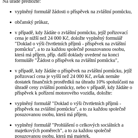
Na úřadě předložte:
vyplněný formulář žádosti o příspěvek na zvláštní pomůcku,
občanský průkaz,
v případě, kdy žádáte o zvláštní pomůcku, jejíž pořizovací
cena je nižší než 24 000 Kč, doložte vyplněný formulář
"Doklad o výši čtvrtletních příjmů - příspěvek na zvláštní
pomůcku", a to za každou společně posuzovanou osobu,
která má příjem, příp. další doklady uvedené na konci
formuláře "Žádost o příspěvek na zvláštní pomůcku",
v případě, kdy žádáte o příspěvek na zvláštní pomůcku, jejíž
pořizovací cena je vyšší než 24 000 Kč, avšak nemáte
dostatek finančních prostředků na úhradu 10% spoluúčasti na
úhradě ceny zvláštní pomůcky, nebo v případě, kdy žádáte o
příspěvek k pořízení motorového vozidla, doložte:
vyplněný formulář "Doklad o výši čtvrtletních příjmů -
příspěvek na zvláštní pomůcku", a to za každou společně
posuzovanou osobu, která má příjem,
vyplněný formulář "Prohlášení o celkových sociálních a
majetkových poměrech", a to za každou společně
posuzovanou osobu, která má majetek,