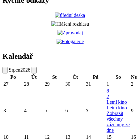
Rychlé odkazy
Kalendář
Srpen
2026
Po
Út
St
Čt
Pá
So
Ne
27
28
29
30
31
1
2
8
2
Letní kino
Letní kino
3
4
5
6
7
9
Zobrazit
všechny
záznamy ze
dne
10
11
12
13
14
15
16