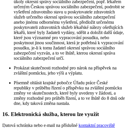
úkoly okresní správy sociálního zabezpečení, popř. lékařem
určeným Českou správou sociálního zabezpečení, podrobit se
vyšetření zdravotního stavu u poskytovatele zdravotních
služeb určeného okresní správou sociálního zabezpečení
anebo jinému odbornému vyšetření, předložit určenému
poskytovateli zdravotních služeb lékařské nálezy ošetřujících
lékařů, které byly žadateli vydány, sdělit a doložit další údaje,
které jsou významné pro vypracování posudku, nebo
poskytnout jinou součinnost, která je potřebná k vypracování
posudku, je-li k tomu žadatel okresní správou sociálního
zabezpečení vyzván, a to ve lhůtě, kterou okresní správa
sociálního zabezpečení určí.
Prokázat skutečnosti rozhodné pro nárok na příspěvek na
zvláštní pomůcku, jeho výši a výplatu.
Písemně ohlásit krajské pobočce Úřadu práce České
republiky v průběhu řízení o příspěvku na zvláštní pomůcku
změny ve skutečnostech, které byly uvedeny v žádosti, a
změny rozhodné pro průběh řízení, a to ve lhůtě do 8 dnů ode
dne, kdy taková změna nastala.
16. Elektronická služba, kterou lze využít
Datová schránka nebo e-mail na příslušné
kontaktní pracoviště