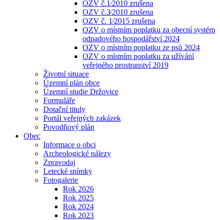
OZV č.1⁄2010 zrušena
OZV č.3⁄2010 zrušena
OZV č. 1⁄2015 zrušena
OZV o místním poplatku za obecní systém
odpadového hospodářství 2024
OZV o místním poplatku ze psů 2024
OZV o místním poplatku za užívání
veřejného prostranství 2019
Životní situace
Územní plán obce
Územní studie Držovice
Formuláře
Dotační tituly
Portál veřejných zakázek
Povodňový plán
Obec
Informace o obci
Archeologické nálezy
Zpravodaj
Letecké snímky
Fotogalerie
Rok 2026
Rok 2025
Rok 2024
Rok 2023