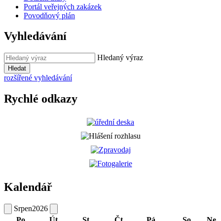
Portál veřejných zakázek
Povodňový plán
Vyhledávání
Hledaný výraz
Hledat
rozšířené vyhledávání
Rychlé odkazy
Kalendář
Srpen
2026
Po
Út
St
Čt
Pá
So
Ne