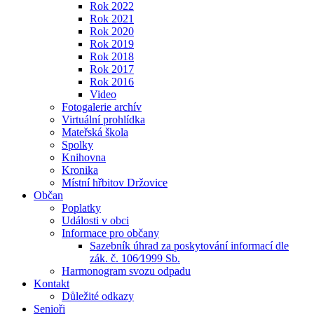
Rok 2022
Rok 2021
Rok 2020
Rok 2019
Rok 2018
Rok 2017
Rok 2016
Video
Fotogalerie archív
Virtuální prohlídka
Mateřská škola
Spolky
Knihovna
Kronika
Místní hřbitov Držovice
Občan
Poplatky
Události v obci
Informace pro občany
Sazebník úhrad za poskytování informací dle
zák. č. 106⁄1999 Sb.
Harmonogram svozu odpadu
Kontakt
Důležité odkazy
Senioři