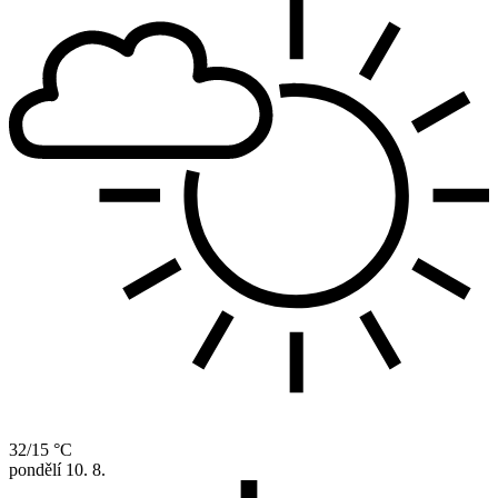
32/15 °C
pondělí
10. 8.