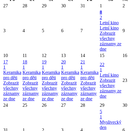
27
28
29
30
31
1
2
8
2
Letní kino
Letní kino
3
4
5
6
7
9
Zobrazit
všechny
záznamy ze
dne
10
11
12
13
14
15
16
17
18
19
20
21
22
1
1
1
1
1
1
Keramika
Keramika
Keramika
Keramika
Keramika
Letní kino
pro děti
pro děti
pro děti
pro děti
pro děti
Zobrazit
23
Zobrazit
Zobrazit
Zobrazit
Zobrazit
Zobrazit
všechny
všechny
všechny
všechny
všechny
všechny
záznamy ze
záznamy
záznamy
záznamy
záznamy
záznamy
dne
ze dne
ze dne
ze dne
ze dne
ze dne
24
25
26
27
28
29
30
5
1
Myslivecký
den
31
1
2
3
4
6