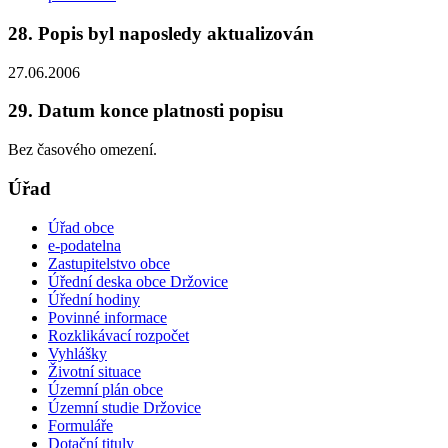
28. Popis byl naposledy aktualizován
27.06.2006
29. Datum konce platnosti popisu
Bez časového omezení.
Úřad
Úřad obce
e-podatelna
Zastupitelstvo obce
Úřední deska obce Držovice
Úřední hodiny
Povinné informace
Rozklikávací rozpočet
Vyhlášky
Životní situace
Územní plán obce
Územní studie Držovice
Formuláře
Dotační tituly