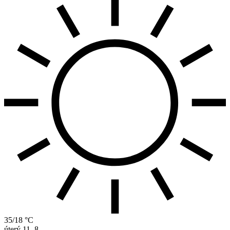
35/18 °C
úterý
11. 8.