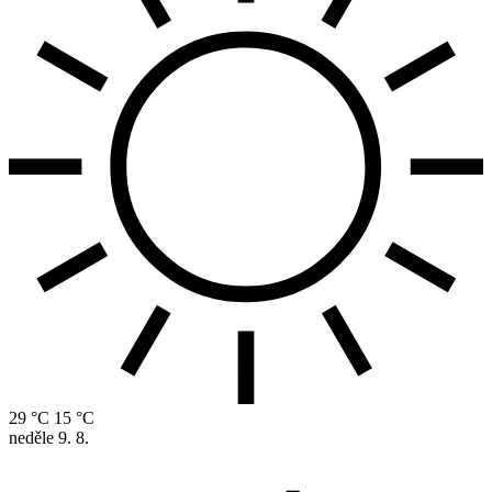
29 °C
15 °C
neděle
9. 8.