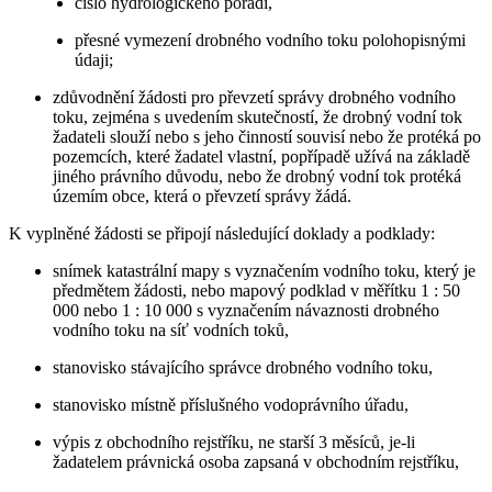
číslo hydrologického pořadí,
přesné vymezení drobného vodního toku polohopisnými
údaji;
zdůvodnění žádosti pro převzetí správy drobného vodního
toku, zejména s uvedením skutečností, že drobný vodní tok
žadateli slouží nebo s jeho činností souvisí nebo že protéká po
pozemcích, které žadatel vlastní, popřípadě užívá na základě
jiného právního důvodu, nebo že drobný vodní tok protéká
územím obce, která o převzetí správy žádá.
K vyplněné žádosti se připojí následující doklady a podklady:
snímek katastrální mapy s vyznačením vodního toku, který je
předmětem žádosti, nebo mapový podklad v měřítku 1 : 50
000 nebo 1 : 10 000 s vyznačením návaznosti drobného
vodního toku na síť vodních toků,
stanovisko stávajícího správce drobného vodního toku,
stanovisko místně příslušného vodoprávního úřadu,
výpis z obchodního rejstříku, ne starší 3 měsíců, je-li
žadatelem právnická osoba zapsaná v obchodním rejstříku,