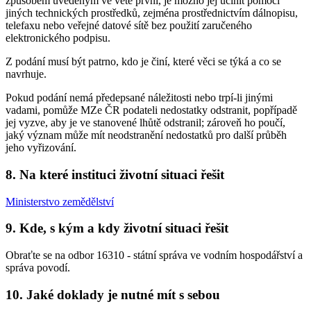
způsobem uvedeným ve větě první, je možno jej učinit pomocí
jiných technických prostředků, zejména prostřednictvím dálnopisu,
telefaxu nebo veřejné datové sítě bez použití zaručeného
elektronického podpisu.
Z podání musí být patrno, kdo je činí, které věci se týká a co se
navrhuje.
Pokud podání nemá předepsané náležitosti nebo trpí-li jinými
vadami, pomůže MZe ČR podateli nedostatky odstranit, popřípadě
jej vyzve, aby je ve stanovené lhůtě odstranil; zároveň ho poučí,
jaký význam může mít neodstranění nedostatků pro další průběh
jeho vyřizování.
8. Na které instituci životní situaci řešit
Ministerstvo zemědělství
9. Kde, s kým a kdy životní situaci řešit
Obraťte se na odbor 16310 - státní správa ve vodním hospodářství a
správa povodí.
10. Jaké doklady je nutné mít s sebou