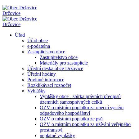
Držovice
Držovice
Úřad
Úřad obce
e-podatelna
Zastupitelstvo obce
Zastupitelstvo obce
Materiály pro zastupitele
Úřední deska obce Držovice
Úřední hodiny
Povinné informace
Rozklikávací rozpočet
Vyhlášky
Vyhlášky obce - sbírka právních předpisů
územních samosprávných celků
OZV o místním poplatku za obecní systém
odpadového hospodářství
OZV o místním poplatku ze psů
OZV o místním poplatku za užívání veřejného
prostranství
neplatné vyhlášky