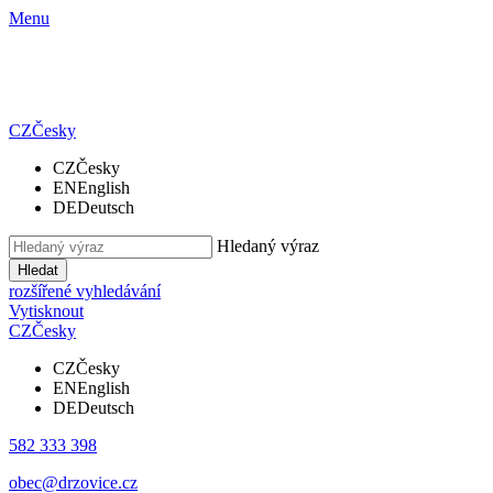
Menu
CZ
Česky
CZ
Česky
EN
English
DE
Deutsch
Hledaný výraz
Hledat
rozšířené vyhledávání
Vytisknout
CZ
Česky
CZ
Česky
EN
English
DE
Deutsch
582 333 398
obec@drzovice.cz