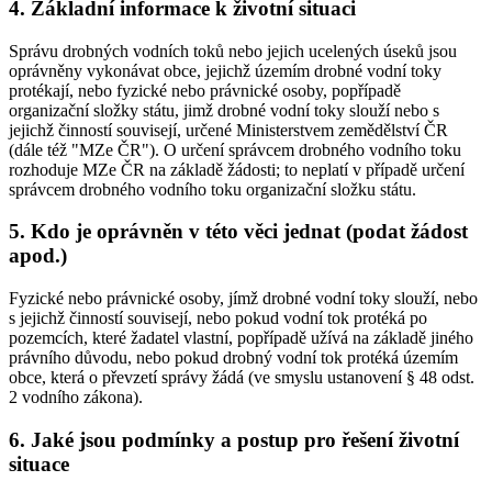
4. Základní informace k životní situaci
Správu drobných vodních toků nebo jejich ucelených úseků jsou
oprávněny vykonávat obce, jejichž územím drobné vodní toky
protékají, nebo fyzické nebo právnické osoby, popřípadě
organizační složky státu, jimž drobné vodní toky slouží nebo s
jejichž činností souvisejí, určené Ministerstvem zemědělství ČR
(dále též "MZe ČR"). O určení správcem drobného vodního toku
rozhoduje MZe ČR na základě žádosti; to neplatí v případě určení
správcem drobného vodního toku organizační složku státu.
5. Kdo je oprávněn v této věci jednat (podat žádost
apod.)
Fyzické nebo právnické osoby, jímž drobné vodní toky slouží, nebo
s jejichž činností souvisejí, nebo pokud vodní tok protéká po
pozemcích, které žadatel vlastní, popřípadě užívá na základě jiného
právního důvodu, nebo pokud drobný vodní tok protéká územím
obce, která o převzetí správy žádá (ve smyslu ustanovení § 48 odst.
2 vodního zákona).
6. Jaké jsou podmínky a postup pro řešení životní
situace