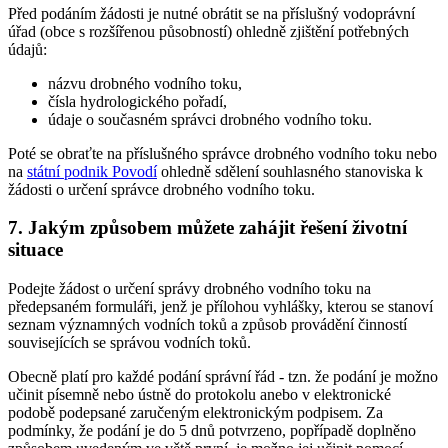
Před podáním žádosti je nutné obrátit se na příslušný vodoprávní
úřad (obce s rozšířenou působností) ohledně zjištění potřebných
údajů:
názvu drobného vodního toku,
čísla hydrologického pořadí,
údaje o současném správci drobného vodního toku.
Poté se obraťte na příslušného správce drobného vodního toku nebo
na
státní podnik Povodí
ohledně sdělení souhlasného stanoviska k
žádosti o určení správce drobného vodního toku.
7. Jakým způsobem můžete zahájit řešení životní
situace
Podejte žádost o určení správy drobného vodního toku na
předepsaném formuláři, jenž je přílohou vyhlášky, kterou se stanoví
seznam významných vodních toků a způsob provádění činností
souvisejících se správou vodních toků.
Obecně platí pro každé podání správní řád - tzn. že podání je možno
učinit písemně nebo ústně do protokolu anebo v elektronické
podobě podepsané zaručeným elektronickým podpisem. Za
podmínky, že podání je do 5 dnů potvrzeno, popřípadě doplněno