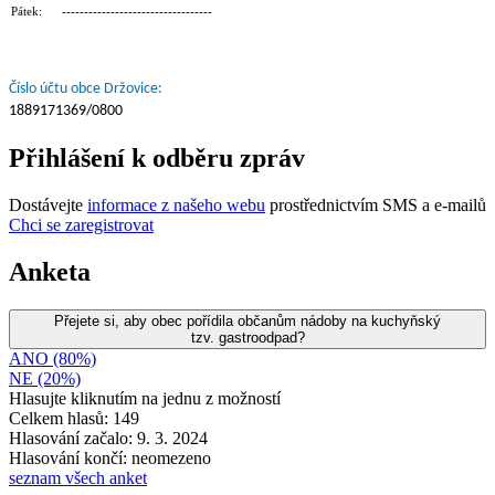
Pátek: ----------------------------------
Číslo účtu obce Držovice:
1889171369/0800
Přihlášení k odběru zpráv
Dostávejte
informace z našeho webu
prostřednictvím SMS a e-mailů
Chci se zaregistrovat
Anketa
Přejete si, aby obec pořídila občanům nádoby na kuchyňský
tzv. gastroodpad?
ANO (80%)
NE (20%)
Hlasujte kliknutím na jednu z možností
Celkem hlasů: 149
Hlasování začalo: 9. 3. 2024
Hlasování končí: neomezeno
seznam všech anket