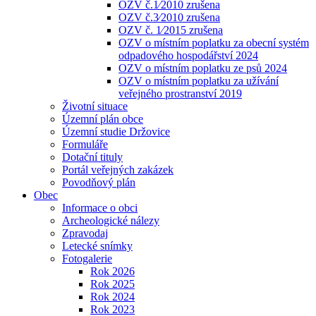
OZV č.1⁄2010 zrušena
OZV č.3⁄2010 zrušena
OZV č. 1⁄2015 zrušena
OZV o místním poplatku za obecní systém
odpadového hospodářství 2024
OZV o místním poplatku ze psů 2024
OZV o místním poplatku za užívání
veřejného prostranství 2019
Životní situace
Územní plán obce
Územní studie Držovice
Formuláře
Dotační tituly
Portál veřejných zakázek
Povodňový plán
Obec
Informace o obci
Archeologické nálezy
Zpravodaj
Letecké snímky
Fotogalerie
Rok 2026
Rok 2025
Rok 2024
Rok 2023