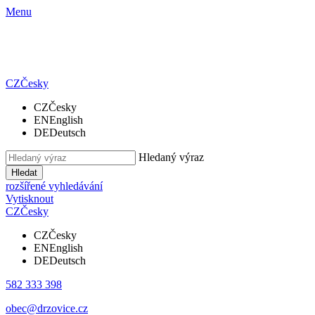
Menu
CZ
Česky
CZ
Česky
EN
English
DE
Deutsch
Hledaný výraz
Hledat
rozšířené vyhledávání
Vytisknout
CZ
Česky
CZ
Česky
EN
English
DE
Deutsch
582 333 398
obec@drzovice.cz