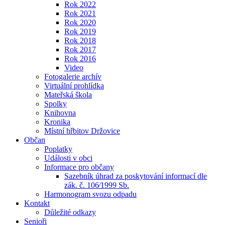
Rok 2022
Rok 2021
Rok 2020
Rok 2019
Rok 2018
Rok 2017
Rok 2016
Video
Fotogalerie archív
Virtuální prohlídka
Mateřská škola
Spolky
Knihovna
Kronika
Místní hřbitov Držovice
Občan
Poplatky
Události v obci
Informace pro občany
Sazebník úhrad za poskytování informací dle
zák. č. 106⁄1999 Sb.
Harmonogram svozu odpadu
Kontakt
Důležité odkazy
Senioři