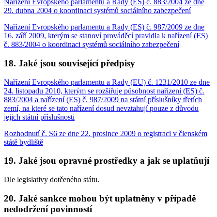
Nařízení Evropského parlamentu a Rady (ES) č. 883/2004 ze dne
29. dubna 2004 o koordinaci systémů sociálního zabezpečení
Nařízení Evropského parlamentu a Rady (ES) č. 987/2009 ze dne
16. září 2009, kterým se stanoví prováděcí pravidla k nařízení (ES)
č. 883/2004 o koordinaci systémů sociálního zabezpečení
18. Jaké jsou související předpisy
Nařízení Evropského parlamentu a Rady (EU) č. 1231/2010 ze dne
24. listopadu 2010, kterým se rozšiřuje působnost nařízení (ES) č.
883/2004 a nařízení (ES) č. 987/2009 na státní příslušníky třetích
zemí, na které se tato nařízení dosud nevztahují pouze z důvodu
jejich státní příslušnosti
Rozhodnutí č. S6 ze dne 22. prosince 2009 o registraci v členském
státě bydliště
19. Jaké jsou opravné prostředky a jak se uplatňují
Dle legislativy dotčeného státu.
20. Jaké sankce mohou být uplatněny v případě
nedodržení povinností