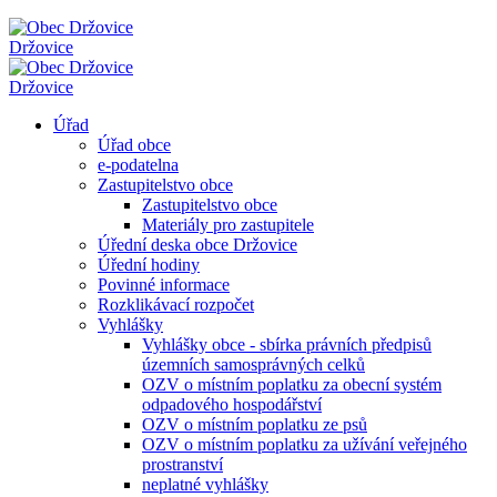
Držovice
Držovice
Úřad
Úřad obce
e-podatelna
Zastupitelstvo obce
Zastupitelstvo obce
Materiály pro zastupitele
Úřední deska obce Držovice
Úřední hodiny
Povinné informace
Rozklikávací rozpočet
Vyhlášky
Vyhlášky obce - sbírka právních předpisů
územních samosprávných celků
OZV o místním poplatku za obecní systém
odpadového hospodářství
OZV o místním poplatku ze psů
OZV o místním poplatku za užívání veřejného
prostranství
neplatné vyhlášky