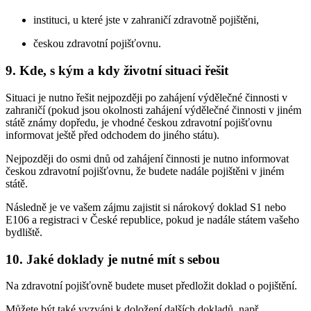
instituci, u které jste v zahraničí zdravotně pojištěni,
českou zdravotní pojišťovnu.
9. Kde, s kým a kdy životní situaci řešit
Situaci je nutno řešit nejpozději po zahájení výdělečné činnosti v
zahraničí (pokud jsou okolnosti zahájení výdělečné činnosti v jiném
státě známy dopředu, je vhodné českou zdravotní pojišťovnu
informovat ještě před odchodem do jiného státu).
Nejpozději do osmi dnů od zahájení činnosti je nutno informovat
českou zdravotní pojišťovnu, že budete nadále pojištěni v jiném
státě.
Následně je ve vašem zájmu zajistit si nárokový doklad S1 nebo
E106 a registraci v České republice, pokud je nadále státem vašeho
bydliště.
10. Jaké doklady je nutné mít s sebou
Na zdravotní pojišťovně budete muset předložit doklad o pojištění.
Můžete být také vyzváni k doložení dalších dokladů, např.