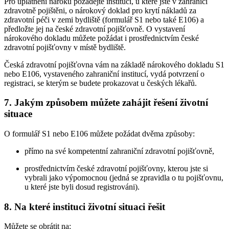
Pro uplatnění nároku požádejte instituci, u které jste v zahraničí
zdravotně pojištěni, o nárokový doklad pro krytí nákladů za
zdravotní péči v zemi bydliště (formulář S1 nebo také E106) a
předložte jej na české zdravotní pojišťovně. O vystavení
nárokového dokladu můžete požádat i prostřednictvím české
zdravotní pojišťovny v místě bydliště.
Česká zdravotní pojišťovna vám na základě nárokového dokladu S1
nebo E106, vystaveného zahraniční institucí, vydá potvrzení o
registraci, se kterým se budete prokazovat u českých lékařů.
7. Jakým způsobem můžete zahájit řešení životní
situace
O formulář S1 nebo E106 můžete požádat dvěma způsoby:
přímo na své kompetentní zahraniční zdravotní pojišťovně,
prostřednictvím české zdravotní pojišťovny, kterou jste si
vybrali jako výpomocnou (jedná se zpravidla o tu pojišťovnu,
u které jste byli dosud registrováni).
8. Na které instituci životní situaci řešit
Můžete se obrátit na: