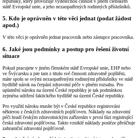
republiky, který provozuje výdělečnou činnost v jiném členském
státě Evropské unie, a jeho nezaopatřených rodinných příslušníků.
5. Kdo je oprávněn v této věci jednat (podat žádost
apod.)
V této věci je oprávněn jednat pracovník nebo zástupce pracovníka.
6. Jaké jsou podmínky a postup pro řešení životní
situace
Pokud pracujete v jiném členském státě Evropské unie, EHP nebo
ve Švýcarsku a jste tam z titulu své činnosti zdravotně pojištěni,
máte spolu se svými nezaopatřenými rodinnými příslušníky ve státě
bydliště nárok na čerpání zdravotní péče v plném rozsahu. Pro
uplatnění nároku na území České republiky je tak podmínkou
zejména udržení faktického bydliště na území České republiky.
Pro využití nároku musíte být v České republice registrováni
některou z českých zdravotních pojišťoven. Náklady na zdravotní
péči hradí českým zdravotnickým zařízením v první fázi registrující
česká zdravotní pojišťovna. Takto vzniklé náklady posléze přeúčtuje
zahraniční zdravotní pojišťovně.