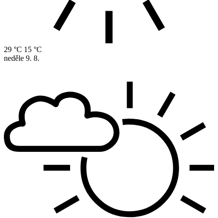
29 °C
15 °C
neděle
9. 8.