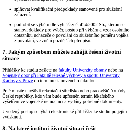
splňovat kvalifikační předpoklady stanovené pro služební
zařazení,
podrobit se výběru dle vyhlášky č. 454/2002 Sb., kterou se
stanoví doklady pro výběr, postup při výběru a vzor osobního
dotazníku uchazeče o povolání do služebního poměru vojáka
z povolání, ve znění pozdějších předpisů.
7. Jakým způsobem můžete zahájit řešení životní
situace
Přihlášky ke studiu zašlete na
fakulty Univerzity obrany
nebo na
Vojenský obor při Fakultě tělesné výchovy a sportu Univerzity
Karlovy v Praze
do termínu stanoveného fakultou.
Poté musíte navštívit rekrutační středisko nebo pracoviště Armády
České republiky, kde vám bude upřesněn termín lékařského
vyšetření ve vojenské nemocnici a vydány potřebné dokumenty.
Uvedený postup se týká i elektronické přihlášky ke studiu po jejím
vytisknutí.
8. Na které instituci životní situaci řešit