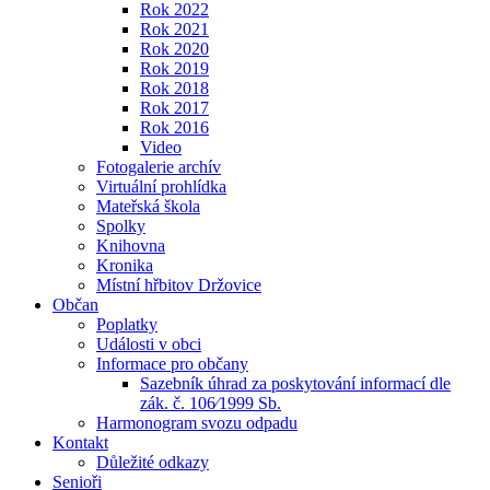
Rok 2022
Rok 2021
Rok 2020
Rok 2019
Rok 2018
Rok 2017
Rok 2016
Video
Fotogalerie archív
Virtuální prohlídka
Mateřská škola
Spolky
Knihovna
Kronika
Místní hřbitov Držovice
Občan
Poplatky
Události v obci
Informace pro občany
Sazebník úhrad za poskytování informací dle
zák. č. 106⁄1999 Sb.
Harmonogram svozu odpadu
Kontakt
Důležité odkazy
Senioři