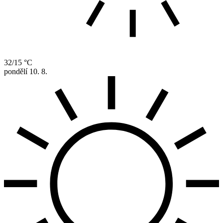
32/15 °C
pondělí
10. 8.