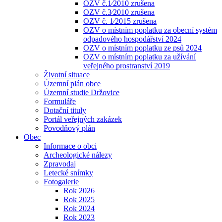
OZV č.1⁄2010 zrušena
OZV č.3⁄2010 zrušena
OZV č. 1⁄2015 zrušena
OZV o místním poplatku za obecní systém
odpadového hospodářství 2024
OZV o místním poplatku ze psů 2024
OZV o místním poplatku za užívání
veřejného prostranství 2019
Životní situace
Územní plán obce
Územní studie Držovice
Formuláře
Dotační tituly
Portál veřejných zakázek
Povodňový plán
Obec
Informace o obci
Archeologické nálezy
Zpravodaj
Letecké snímky
Fotogalerie
Rok 2026
Rok 2025
Rok 2024
Rok 2023