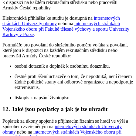
k dispozici na každém rekrutačním středisku nebo pracovišti
Armády České republiky.
Elektronická přihláška ke studiu je dostupná na
internetových
stránkách Univerzity obrany
nebo na
internetových stránkách
Vojenského oboru při Fakultě tělesné výchovy a sportu Univerzity
Karlovy v Praze
.
Formuláře pro povolání do služebního poměru vojáka z povolání,
které jsou k dispozici na každém rekrutačním středisku nebo
pracovišti Armády České republiky:
osobní dotazník a doplněk k osobnímu dotazníku,
čestné prohlášení uchazeče o tom, že nepodniká, není členem
žádné politické strany ani odborové organizace a nepodporuje
extremismus,
tiskopis k napsání životopisu.
12. Jaké jsou poplatky a jak je lze uhradit
Poplatek za úkony spojené s přijímacím řízením se hradí ve výši a
způsobem zveřejněným na
internetových stránkách Univerzity
obrany
nebo na
internetových stránkách Vojenského oboru při