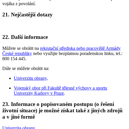
vojáka z povolání.
21. Nejčastější dotazy
22. Další informace
Můžete se obrátit na
rekrutační střediska nebo pracoviště Armády
České republiky
nebo využijte bezplatnou poradenskou linku, tel.:
800 154 445.
Dále se můžete obrátit na:
Univerzitu obrany
,
Vojenský obor při Fakultě tělesné výchovy a sportu
Univerzity Karlovy v Praze
.
23. Informace o popisovaném postupu (o řešení
životní situace) je možné získat také z jiných zdrojů
a v jiné formě
Univerzita obrany