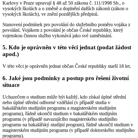
Karlovy v Praze upravují § 48 až 50 zákona č. 111/1998 Sb., o
vysokých školách a o změně a doplnění dalších zákonů (zákon o
vysokých školách), ve znění pozdějších předpisů.
Stanovení podmínek pro povolání do služebního poměru vojáka z
povolání. Vojákem z povolání je občan České republiky, který
vojenskou činnou službu vykonává jako své zaměstnání.
5. Kdo je oprávněn v této věci jednat (podat žádost
apod.)
V této věci je oprávněn jednat občan České republiky starší 18 let.
6. Jaké jsou podmínky a postup pro řešení životní
situace
Uchazečem o studium může být každý, kdo získal úplné střední
nebo úplné střední odborné vzdělání (v případě studia v
bakalářském studijním programu a magisterském studijním
programu), řádně ukončil studium v bakalářském studijním
programu (v případě navazujícího magisterského studijního
programu na bakalářský studijní program), řádně ukončil studium v
magisterském studijním programu (v případě doktorského studijního
programu).