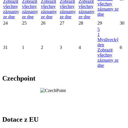
Zobrazit
Zobrazit
Zobrazit
Zobrazit
Zobrazit
všechny
všechny
všechny
všechny
všechny
všechny
záznamy ze
záznamy
záznamy
záznamy
záznamy
záznamy
dne
ze dne
ze dne
ze dne
ze dne
ze dne
24
25
26
27
28
29
30
5
1
Myslivecký
den
31
1
2
3
4
6
Zobrazit
všechny
záznamy ze
dne
Czechpoint
Dotace z EU