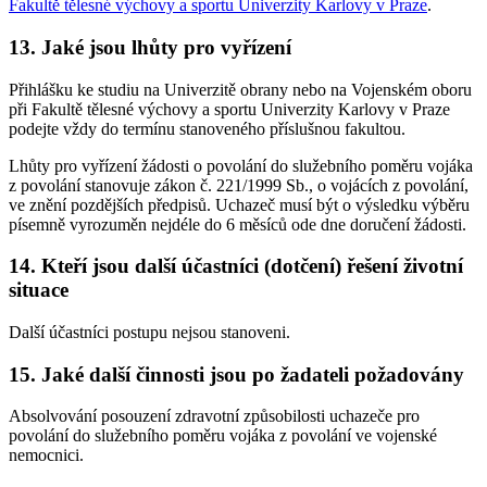
Fakultě tělesné výchovy a sportu Univerzity Karlovy v Praze
.
13. Jaké jsou lhůty pro vyřízení
Přihlášku ke studiu na Univerzitě obrany nebo na Vojenském oboru
při Fakultě tělesné výchovy a sportu Univerzity Karlovy v Praze
podejte vždy do termínu stanoveného příslušnou fakultou.
Lhůty pro vyřízení žádosti o povolání do služebního poměru vojáka
z povolání stanovuje zákon č. 221/1999 Sb., o vojácích z povolání,
ve znění pozdějších předpisů. Uchazeč musí být o výsledku výběru
písemně vyrozuměn nejdéle do 6 měsíců ode dne doručení žádosti.
14. Kteří jsou další účastníci (dotčení) řešení životní
situace
Další účastníci postupu nejsou stanoveni.
15. Jaké další činnosti jsou po žadateli požadovány
Absolvování posouzení zdravotní způsobilosti uchazeče pro
povolání do služebního poměru vojáka z povolání ve vojenské
nemocnici.