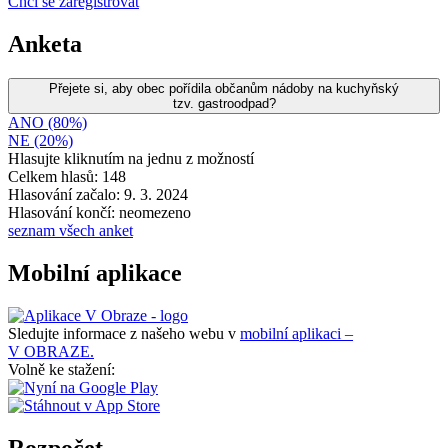
Chci se zaregistrovat
Anketa
Přejete si, aby obec pořídila občanům nádoby na kuchyňský
tzv. gastroodpad?
ANO (80%)
NE (20%)
Hlasujte kliknutím na jednu z možností
Celkem hlasů: 148
Hlasování začalo: 9. 3. 2024
Hlasování končí: neomezeno
seznam všech anket
Mobilní aplikace
Sledujte informace z našeho webu v
mobilní aplikaci –
V OBRAZE.
Volně ke stažení:
Rozpočet