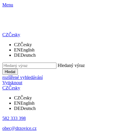
Menu
CZ
Česky
CZ
Česky
EN
English
DE
Deutsch
Hledaný výraz
Hledat
rozšířené vyhledávání
Vytisknout
CZ
Česky
CZ
Česky
EN
English
DE
Deutsch
582 333 398
obec@drzovice.cz