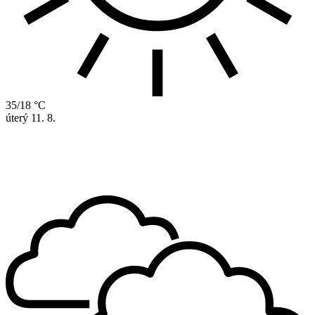
35/18 °C
úterý
11. 8.