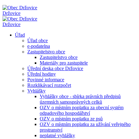
Držovice
Držovice
Úřad
Úřad obce
e-podatelna
Zastupitelstvo obce
Zastupitelstvo obce
Materiály pro zastupitele
Úřední deska obce Držovice
Úřední hodiny
Povinné informace
Rozklikávací rozpočet
Vyhlášky
Vyhlášky obce - sbírka právních předpisů
územních samosprávných celků
OZV o místním poplatku za obecní systém
odpadového hospodářství
OZV o místním poplatku ze psů
OZV o místním poplatku za užívání veřejného
prostranství
neplatné vyhlášky