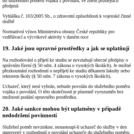
do služebního poměru vojáka z povolání, ve znění pozdějších
předpisů
Vyhláška č. 103/2005 Sb., o zdravotní způsobilosti k vojenské činné
službě
Normativní výnos Ministerstva obrany České republiky pro
vzdělávací a výcvikové aktivity v daném roce
19. Jaké jsou opravné prostředky a jak se uplatňují
Na rozhodování o přijetí ke studiu se nevztahují obecné předpisy o
správním řízení (§ 50 odst. 4 zákona o vysokých školách). Je možné
přezkoumání rozhodnutí o nepřijetí ke studiu děkanem fakulty nebo
rektorem školy (§ 50 odst. 7 zákona o vysokých školách).
Uchazeč, který není vybrán, nebude povolán do služebního poměru
vojáka z povolání. O této skutečnosti je písemně vyrozuměn bez
možnosti podání opravného prostředku.
20. Jaké sankce mohou být uplatněny v případě
nedodržení povinností
Služební poměr nevznikne, nenastoupí-li uchazeč do služby v den
stanovený v rozhodnutí o povolání uchazeče do služebního poměru