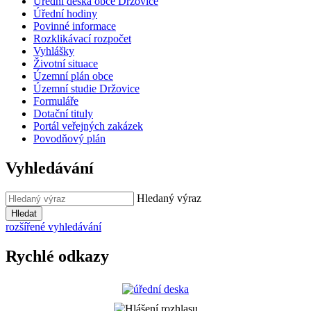
Úřední deska obce Držovice
Úřední hodiny
Povinné informace
Rozklikávací rozpočet
Vyhlášky
Životní situace
Územní plán obce
Územní studie Držovice
Formuláře
Dotační tituly
Portál veřejných zakázek
Povodňový plán
Vyhledávání
Hledaný výraz
Hledat
rozšířené vyhledávání
Rychlé odkazy