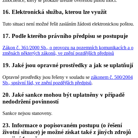
zmocněnce, který se prokáže úředně ověřenou plnou mocí.
16. Elektronická služba, kterou lze využít
Tuto situaci není možné řešit zasláním žádosti elektronickou poštou.
17. Podle kterého právního předpisu se postupuje
Zákon č. 361/2000 Sb., o provozu na pozemních komunikacích a o
změnách některých zákonů, ve znění pozdějších předpisů
19. Jaké jsou opravné prostředky a jak se uplatňují
Opravné prostředky jsou řešeny v souladu se
zákonem č. 500/2004
Sb., správní řád, ve znění pozdějších předpisů
.
20. Jaké sankce mohou být uplatněny v případě
nedodržení povinností
Sankce nejsou stanoveny.
23. Informace o popisovaném postupu (o řešení
životní situace) je možné získat také z jiných zdrojů