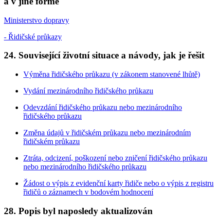
a v jiné formě
Ministerstvo dopravy
- Řidičské průkazy
24. Související životní situace a návody, jak je řešit
Výměna řidičského průkazu (v zákonem stanovené lhůtě)
Vydání mezinárodního řidičského průkazu
Odevzdání řidičského průkazu nebo mezinárodního
řidičského průkazu
Změna údajů v řidičském průkazu nebo mezinárodním
řidičském průkazu
Ztráta, odcizení, poškození nebo zničení řidičského průkazu
nebo mezinárodního řidičského průkazu
Žádost o výpis z evidenční karty řidiče nebo o výpis z registru
řidičů o záznamech v bodovém hodnocení
28. Popis byl naposledy aktualizován