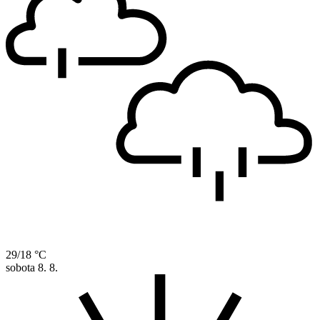
29/18 °C
sobota
8. 8.