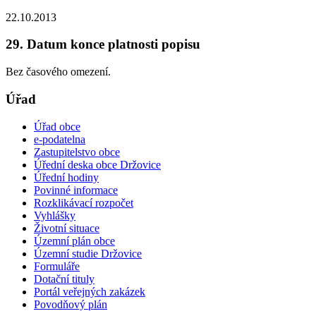
22.10.2013
29. Datum konce platnosti popisu
Bez časového omezení.
Úřad
Úřad obce
e-podatelna
Zastupitelstvo obce
Úřední deska obce Držovice
Úřední hodiny
Povinné informace
Rozklikávací rozpočet
Vyhlášky
Životní situace
Územní plán obce
Územní studie Držovice
Formuláře
Dotační tituly
Portál veřejných zakázek
Povodňový plán