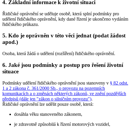
4. Základní informace k životní situaci
Řidičské oprávnění se uděluje osobě, která splní podmínky pro
udělení řidičského oprávnění, kdy dané řízení je ukončeno vydáním
řidičského průkazu.
5. Kdo je oprávněn v této věci jednat (podat žádost
apod.)
Osoba, která žádá o udělení (rozšíření) řidičského oprávnění.
6. Jaké jsou podmínky a postup pro řešení životní
situace
Podmínky udělení řidičského oprávnění jsou stanoveny v
§ 82 odst.
1 a 2 zákona č. 361/2000 Sb., o provozu na pozemních
komunikacích a o změnách některých zákonů, ve znění pozdějších
předpisů (dále jen "zákon o silničním provozu")
.
Řidičské oprávnění lze udělit pouze osobě, která:
dosáhla věku stanoveného zákonem,
je zdravotně způsobilá k řízení motorových vozidel,