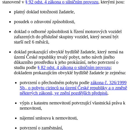
stanovené v
§ 92 odst. 4 zákona o silničním provozu
, kterými jsou:
platný doklad totožnosti žadatele,
posudek o zdravotní způsobilosti,
doklad o odborné způsobilosti k řízení motorových vozidel
zařazených do příslušné skupiny vozidel, který nesmí být
starší než 6 měsíců,
doklad prokazující obvyklé bydliště žadatele, který nemá na
území České republiky trvalý pobyt, nebo návrh jiného
důkazního prostředku k jeho prokázání, nebo potvrzení o
studiu podle
§ 82 odst. 4 zákona o silničním provozu
;
dokladem prokazujícím obvyklé bydliště žadatele je zejména:
potvrzení o přechodném pobytu podle
zákona č. 326/1999
Sb., o pobytu cizinců na území České republiky a o změně
některých zákonů, ve znění pozdějších předpisů
,
výpis z katastru nemovitostí potvrzující vlastnická práva k
nemovitosti,
nájemní smlouva k nemovitosti,
potvrzení o zaměstnání,