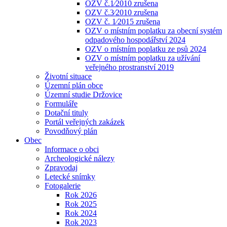
OZV č.1⁄2010 zrušena
OZV č.3⁄2010 zrušena
OZV č. 1⁄2015 zrušena
OZV o místním poplatku za obecní systém
odpadového hospodářství 2024
OZV o místním poplatku ze psů 2024
OZV o místním poplatku za užívání
veřejného prostranství 2019
Životní situace
Územní plán obce
Územní studie Držovice
Formuláře
Dotační tituly
Portál veřejných zakázek
Povodňový plán
Obec
Informace o obci
Archeologické nálezy
Zpravodaj
Letecké snímky
Fotogalerie
Rok 2026
Rok 2025
Rok 2024
Rok 2023