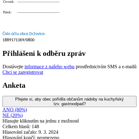
Čtvrtek: ----------------------------------
Pátek: ----------------------------------
Číslo účtu obce Držovice:
1889171369/0800
Přihlášení k odběru zpráv
Dostávejte
informace z našeho webu
prostřednictvím SMS a e-mailů
Chci se zaregistrovat
Anketa
Přejete si, aby obec pořídila občanům nádoby na kuchyňský
tzv. gastroodpad?
ANO (80%)
NE (20%)
Hlasujte kliknutím na jednu z možností
Celkem hlasů: 148
Hlasování začalo: 9. 3. 2024
Hlasování končí: neomezeno