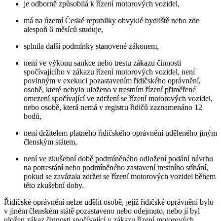
je odborně způsobilá k řízení motorových vozidel,
má na území České republiky obvyklé bydliště nebo zde
alespoň 6 měsíců studuje,
splnila další podmínky stanovené zákonem,
není ve výkonu sankce nebo trestu zákazu činnosti
spočívajícího v zákazu řízení motorových vozidel, není
povinným v exekuci pozastavením řidičského oprávnění,
osobě, které nebylo uloženo v trestním řízení přiměřené
omezení spočívající ve zdržení se řízení motorových vozidel,
nebo osobě, která nemá v registru řidičů zaznamenáno 12
bodů,
není držitelem platného řidičského oprávnění uděleného jiným
členským státem,
není ve zkušební době podmíněného odložení podání návrhu
na potrestání nebo podmíněného zastavení trestního stíhání,
pokud se zavázala zdržet se řízení motorových vozidel během
této zkušební doby.
Řidičské oprávnění nelze udělit osobě, jejíž řidičské oprávnění bylo
v jiném členském státě pozastaveno nebo odejmuto, nebo jí byl
uložen zákaz činnosti spočívající v zákazu řízení motorových