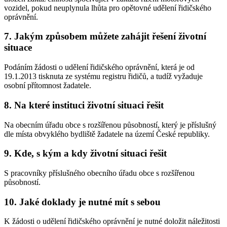
vozidel, pokud neuplynula lhůta pro opětovné udělení řidičského
oprávnění.
7. Jakým způsobem můžete zahájit řešení životní
situace
Podáním žádosti o udělení řidičského oprávnění, která je od
19.1.2013 tisknuta ze systému registru řidičů, a tudíž vyžaduje
osobní přítomnost žadatele.
8. Na které instituci životní situaci řešit
Na obecním úřadu obce s rozšířenou působností, který je příslušný
dle místa obvyklého bydliště žadatele na území České republiky.
9. Kde, s kým a kdy životní situaci řešit
S pracovníky příslušného obecního úřadu obce s rozšířenou
působností.
10. Jaké doklady je nutné mít s sebou
K žádosti o udělení řidičského oprávnění je nutné doložit náležitosti