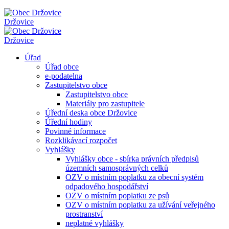
Držovice
Držovice
Úřad
Úřad obce
e-podatelna
Zastupitelstvo obce
Zastupitelstvo obce
Materiály pro zastupitele
Úřední deska obce Držovice
Úřední hodiny
Povinné informace
Rozklikávací rozpočet
Vyhlášky
Vyhlášky obce - sbírka právních předpisů
územních samosprávných celků
OZV o místním poplatku za obecní systém
odpadového hospodářství
OZV o místním poplatku ze psů
OZV o místním poplatku za užívání veřejného
prostranství
neplatné vyhlášky