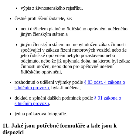
výpis z živnostenského rejstříku,
čestné prohlášení žadatele, že:
není držitelem platného řidičského oprávnění uděleného
jiným členským státem a
jiným členským státem mu nebyl uložen zákaz činnosti
spočívající v zákazu řízení motorových vozidel nebo že
jeho řidičské oprávnění nebylo pozastaveno nebo
odejmuto, nebo že již uplynula doba, na kterou byl zákaz
činnosti uložen, nebo doba pro opětovné udělení
řidičského oprávnění,
rozhodnutí o udělení výjimky podle
§ 83 odst. 4 zákona o
silničním provozu
, byla-li udělena,
doklad o splnění dalších podmínek podle
§ 91 zákona o
silničním provozu
,
jedna průkazová fotografie.
11. Jaké jsou potřebné formuláře a kde jsou k
dispozici