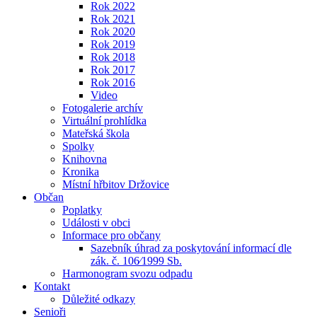
Rok 2022
Rok 2021
Rok 2020
Rok 2019
Rok 2018
Rok 2017
Rok 2016
Video
Fotogalerie archív
Virtuální prohlídka
Mateřská škola
Spolky
Knihovna
Kronika
Místní hřbitov Držovice
Občan
Poplatky
Události v obci
Informace pro občany
Sazebník úhrad za poskytování informací dle
zák. č. 106⁄1999 Sb.
Harmonogram svozu odpadu
Kontakt
Důležité odkazy
Senioři