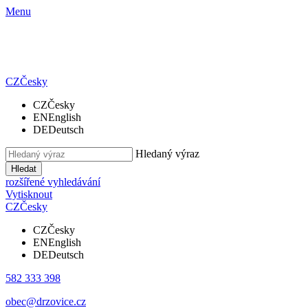
Menu
CZ
Česky
CZ
Česky
EN
English
DE
Deutsch
Hledaný výraz
Hledat
rozšířené vyhledávání
Vytisknout
CZ
Česky
CZ
Česky
EN
English
DE
Deutsch
582 333 398
obec@drzovice.cz