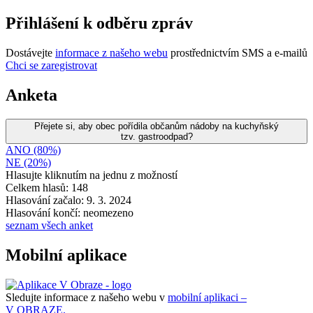
Přihlášení k odběru zpráv
Dostávejte
informace z našeho webu
prostřednictvím SMS a e-mailů
Chci se zaregistrovat
Anketa
Přejete si, aby obec pořídila občanům nádoby na kuchyňský
tzv. gastroodpad?
ANO (80%)
NE (20%)
Hlasujte kliknutím na jednu z možností
Celkem hlasů: 148
Hlasování začalo: 9. 3. 2024
Hlasování končí: neomezeno
seznam všech anket
Mobilní aplikace
Sledujte informace z našeho webu v
mobilní aplikaci –
V OBRAZE.