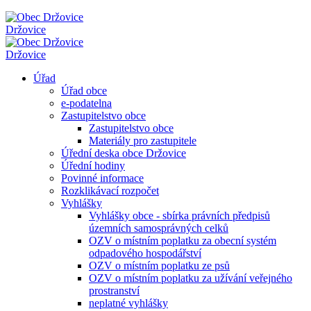
Držovice
Držovice
Úřad
Úřad obce
e-podatelna
Zastupitelstvo obce
Zastupitelstvo obce
Materiály pro zastupitele
Úřední deska obce Držovice
Úřední hodiny
Povinné informace
Rozklikávací rozpočet
Vyhlášky
Vyhlášky obce - sbírka právních předpisů
územních samosprávných celků
OZV o místním poplatku za obecní systém
odpadového hospodářství
OZV o místním poplatku ze psů
OZV o místním poplatku za užívání veřejného
prostranství
neplatné vyhlášky