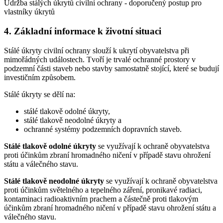
Údržba stálých úkrytů civilní ochrany - doporučený postup pro
vlastníky úkrytů
4. Základní informace k životní situaci
Stálé úkryty civilní ochrany slouží k ukrytí obyvatelstva při
mimořádných událostech. Tvoří je trvalé ochranné prostory v
podzemní části staveb nebo stavby samostatně stojící, které se budují
investičním způsobem.
Stálé úkryty se dělí na:
stálé tlakově odolné úkryty,
stálé tlakově neodolné úkryty a
ochranné systémy podzemních dopravních staveb.
Stálé tlakově odolné úkryty
se využívají k ochraně obyvatelstva
proti účinkům zbraní hromadného ničení v případě stavu ohrožení
státu a válečného stavu.
Stálé tlakově neodolné úkryty
se využívají k ochraně obyvatelstva
proti účinkům světelného a tepelného záření, pronikavé radiaci,
kontaminaci radioaktivním prachem a částečně proti tlakovým
účinkům zbraní hromadného ničení v případě stavu ohrožení státu a
válečného stavu.