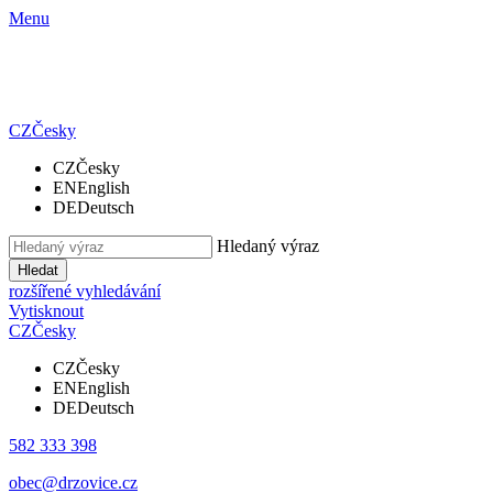
Menu
CZ
Česky
CZ
Česky
EN
English
DE
Deutsch
Hledaný výraz
Hledat
rozšířené vyhledávání
Vytisknout
CZ
Česky
CZ
Česky
EN
English
DE
Deutsch
582 333 398
obec@drzovice.cz