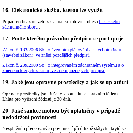
16. Elektronická služba, kterou lze využít
Případný dotaz můžete zaslat na e-mailovou adresu
hasičského
záchranného sboru
.
17. Podle kterého právního předpisu se postupuje
Zákon č. 183/2006 Sb., o územním plánování a stavebním řádu
(stavební zákon), ve znění pozdějších předpisů
Zákon č. 239/2000 Sb., o integrovaném záchranném systému a o
změně některých zákonů, ve znění pozdějších předpisů
19. Jaké jsou opravné prostředky a jak se uplatňují
Opravné prostředky jsou řešeny v souladu se správním řádem.
Lhůta pro vyřízení žádosti je 30 dnů.
20. Jaké sankce mohou být uplatněny v případě
nedodržení povinností
Nesplněním předepsaných povinností při údržbě stálých úkrytů se