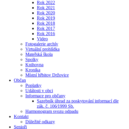
Rok 2022
Rok 2021
Rok 2020
Rok 2019
Rok 2018
Rok 2017
Rok 2016
Video
Fotogalerie archív
Virtuální prohlídka
Mateřská škola
Spolky
Knihovna
Kronika
Místní hřbitov Držovice
Občan
Poplatky
Události v obci
Informace pro občany
Sazebník úhrad za poskytování informací dle
zák. č. 106⁄1999 Sb.
Harmonogram svozu odpadu
Kontakt
Důležité odkazy
Senioři