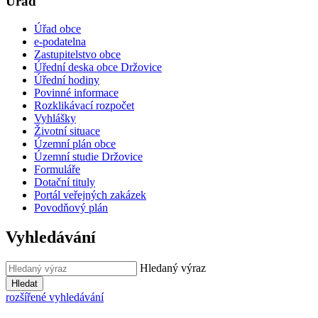
Úřad
Úřad obce
e-podatelna
Zastupitelstvo obce
Úřední deska obce Držovice
Úřední hodiny
Povinné informace
Rozklikávací rozpočet
Vyhlášky
Životní situace
Územní plán obce
Územní studie Držovice
Formuláře
Dotační tituly
Portál veřejných zakázek
Povodňový plán
Vyhledávání
Hledaný výraz
Hledat
rozšířené vyhledávání