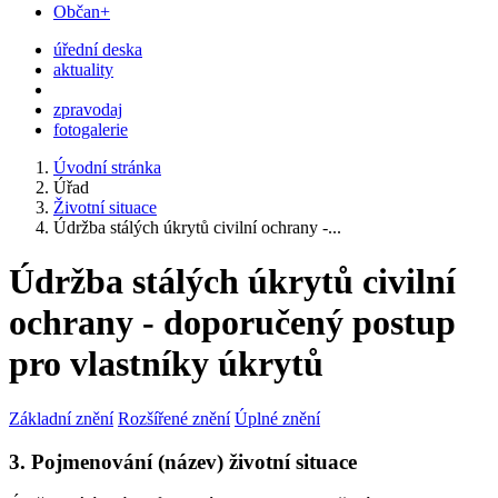
Občan+
úřední deska
aktuality
zpravodaj
fotogalerie
Úvodní stránka
Úřad
Životní situace
Údržba stálých úkrytů civilní ochrany -...
Údržba stálých úkrytů civilní
ochrany - doporučený postup
pro vlastníky úkrytů
Základní znění
Rozšířené znění
Úplné znění
3. Pojmenování (název) životní situace