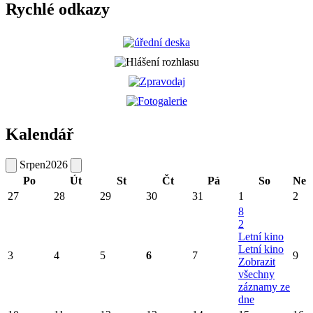
Rychlé odkazy
Kalendář
Srpen
2026
Po
Út
St
Čt
Pá
So
Ne
27
28
29
30
31
1
2
8
2
Letní kino
Letní kino
3
4
5
6
7
9
Zobrazit
všechny
záznamy ze
dne