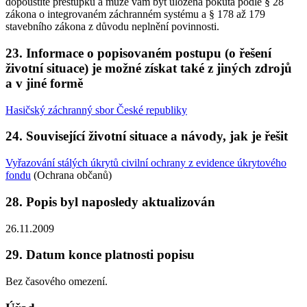
dopouštíte přestupků a může vám být uložena pokuta podle § 28
zákona o integrovaném záchranném systému a § 178 až 179
stavebního zákona z důvodu neplnění povinnosti.
23. Informace o popisovaném postupu (o řešení
životní situace) je možné získat také z jiných zdrojů
a v jiné formě
Hasičský záchranný sbor České republiky
24. Související životní situace a návody, jak je řešit
Vyřazování stálých úkrytů civilní ochrany z evidence úkrytového
fondu
(Ochrana občanů)
28. Popis byl naposledy aktualizován
26.11.2009
29. Datum konce platnosti popisu
Bez časového omezení.