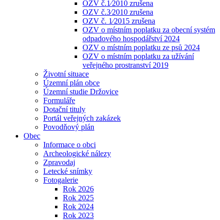
OZV č.1⁄2010 zrušena
OZV č.3⁄2010 zrušena
OZV č. 1⁄2015 zrušena
OZV o místním poplatku za obecní systém
odpadového hospodářství 2024
OZV o místním poplatku ze psů 2024
OZV o místním poplatku za užívání
veřejného prostranství 2019
Životní situace
Územní plán obce
Územní studie Držovice
Formuláře
Dotační tituly
Portál veřejných zakázek
Povodňový plán
Obec
Informace o obci
Archeologické nálezy
Zpravodaj
Letecké snímky
Fotogalerie
Rok 2026
Rok 2025
Rok 2024
Rok 2023