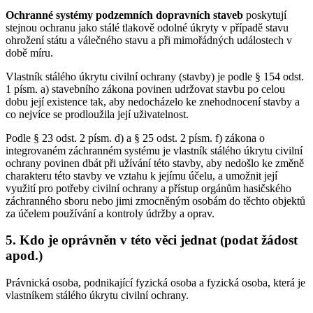
Ochranné systémy podzemních dopravních staveb
poskytují
stejnou ochranu jako stálé tlakově odolné úkryty v případě stavu
ohrožení státu a válečného stavu a při mimořádných událostech v
době míru.
Vlastník stálého úkrytu civilní ochrany (stavby) je podle § 154 odst.
1 písm. a) stavebního zákona povinen udržovat stavbu po celou
dobu její existence tak, aby nedocházelo ke znehodnocení stavby a
co nejvíce se prodloužila její uživatelnost.
Podle § 23 odst. 2 písm. d) a § 25 odst. 2 písm. f) zákona o
integrovaném záchranném systému je vlastník stálého úkrytu civilní
ochrany povinen dbát při užívání této stavby, aby nedošlo ke změně
charakteru této stavby ve vztahu k jejímu účelu, a umožnit její
využití pro potřeby civilní ochrany a přístup orgánům hasičského
záchranného sboru nebo jimi zmocněným osobám do těchto objektů
za účelem používání a kontroly údržby a oprav.
5. Kdo je oprávněn v této věci jednat (podat žádost
apod.)
Právnická osoba, podnikající fyzická osoba a fyzická osoba, která je
vlastníkem stálého úkrytu civilní ochrany.