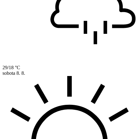
29/18 °C
sobota
8. 8.