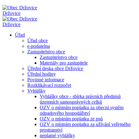
Držovice
Držovice
Úřad
Úřad obce
e-podatelna
Zastupitelstvo obce
Zastupitelstvo obce
Materiály pro zastupitele
Úřední deska obce Držovice
Úřední hodiny
Povinné informace
Rozklikávací rozpočet
Vyhlášky
Vyhlášky obce - sbírka právních předpisů
územních samosprávných celků
OZV o místním poplatku za obecní systém
odpadového hospodářství
OZV o místním poplatku ze psů
OZV o místním poplatku za užívání veřejného
prostranství
neplatné vyhlášky