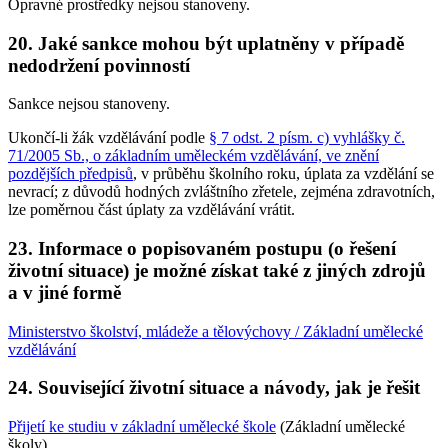
Opravné prostředky nejsou stanoveny.
20. Jaké sankce mohou být uplatněny v případě
nedodržení povinností
Sankce nejsou stanoveny.
Ukončí-li žák vzdělávání podle
§ 7 odst. 2 písm. c) vyhlášky č.
71/2005 Sb., o základním uměleckém vzdělávání, ve znění
pozdějších předpisů
, v průběhu školního roku, úplata za vzdělání se
nevrací; z důvodů hodných zvláštního zřetele, zejména zdravotních,
lze poměrnou část úplaty za vzdělávání vrátit.
23. Informace o popisovaném postupu (o řešení
životní situace) je možné získat také z jiných zdrojů
a v jiné formě
Ministerstvo školství, mládeže a tělovýchovy / Základní umělecké
vzdělávání
24. Související životní situace a návody, jak je řešit
Přijetí ke studiu v základní umělecké škole
(Základní umělecké
školy)