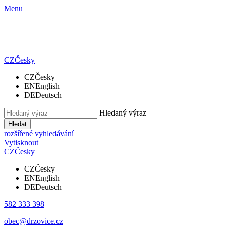
Menu
CZ
Česky
CZ
Česky
EN
English
DE
Deutsch
Hledaný výraz
Hledat
rozšířené vyhledávání
Vytisknout
CZ
Česky
CZ
Česky
EN
English
DE
Deutsch
582 333 398
obec@drzovice.cz