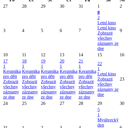
27
28
29
30
31
1
2
8
2
Letní kino
Letní kino
3
4
5
6
7
9
Zobrazit
všechny
záznamy ze
dne
10
11
12
13
14
15
16
17
18
19
20
21
22
1
1
1
1
1
1
Keramika
Keramika
Keramika
Keramika
Keramika
Letní kino
pro děti
pro děti
pro děti
pro děti
pro děti
Zobrazit
23
Zobrazit
Zobrazit
Zobrazit
Zobrazit
Zobrazit
všechny
všechny
všechny
všechny
všechny
všechny
záznamy ze
záznamy
záznamy
záznamy
záznamy
záznamy
dne
ze dne
ze dne
ze dne
ze dne
ze dne
24
25
26
27
28
29
30
5
1
Myslivecký
den
31
1
2
3
4
6