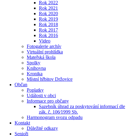
Rok 2022
Rok 2021
Rok 2020
Rok 2019
Rok 2018
Rok 2017
Rok 2016
Video
Fotogalerie archív
Virtuální prohlídka
Mateřská škola
Spolky
Knihovna
Kronika
Místní hřbitov Držovice
Občan
Poplatky
Události v obci
Informace pro občany
Sazebník úhrad za poskytování informací dle
zák. č. 106⁄1999 Sb.
Harmonogram svozu odpadu
Kontakt
Důležité odkazy
Senioři