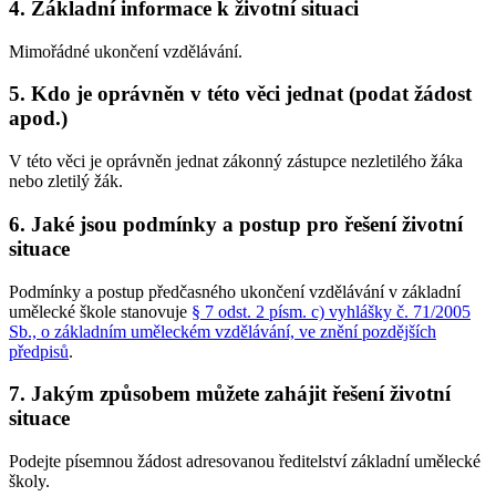
4. Základní informace k životní situaci
Mimořádné ukončení vzdělávání.
5. Kdo je oprávněn v této věci jednat (podat žádost
apod.)
V této věci je oprávněn jednat zákonný zástupce nezletilého žáka
nebo zletilý žák.
6. Jaké jsou podmínky a postup pro řešení životní
situace
Podmínky a postup předčasného ukončení vzdělávání v základní
umělecké škole stanovuje
§ 7 odst. 2 písm. c) vyhlášky č. 71/2005
Sb., o základním uměleckém vzdělávání, ve znění pozdějších
předpisů
.
7. Jakým způsobem můžete zahájit řešení životní
situace
Podejte písemnou žádost adresovanou ředitelství základní umělecké
školy.