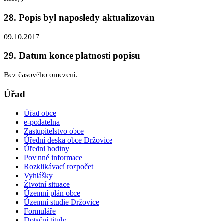
28. Popis byl naposledy aktualizován
09.10.2017
29. Datum konce platnosti popisu
Bez časového omezení.
Úřad
Úřad obce
e-podatelna
Zastupitelstvo obce
Úřední deska obce Držovice
Úřední hodiny
Povinné informace
Rozklikávací rozpočet
Vyhlášky
Životní situace
Územní plán obce
Územní studie Držovice
Formuláře
Dotační tituly