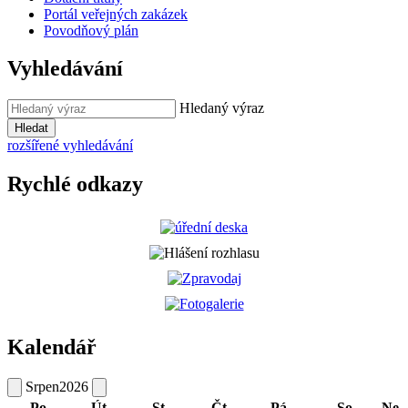
Portál veřejných zakázek
Povodňový plán
Vyhledávání
Hledaný výraz
Hledat
rozšířené vyhledávání
Rychlé odkazy
Kalendář
Srpen
2026
Po
Út
St
Čt
Pá
So
Ne