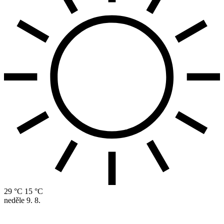
29 °C
15 °C
neděle
9. 8.