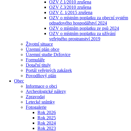
OZV č.1⁄2010 zrušena
OZV č.3⁄2010 zrušena
OZV č. 1⁄2015 zrušena
OZV o místním poplatku za obecní systém
odpadového hospodářství 2024
OZV o místním poplatku ze psů 2024
OZV o místním poplatku za užívání
veřejného prostranství 2019
Životní situace
Územní plán obce
Územní studie Držovice
Formuláře
Dotační tituly
Portál veřejných zakázek
Povodňový plán
Obec
Informace o obci
Archeologické nálezy
Zpravodaj
Letecké snímky
Fotogalerie
Rok 2026
Rok 2025
Rok 2024
Rok 2023