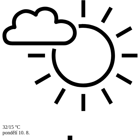
32/15 °C
pondělí
10. 8.