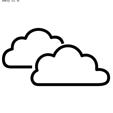
úterý
11. 8.