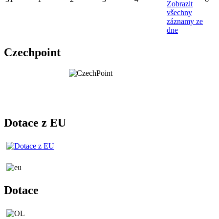
Zobrazit
všechny
záznamy ze
dne
Czechpoint
Dotace z EU
Dotace