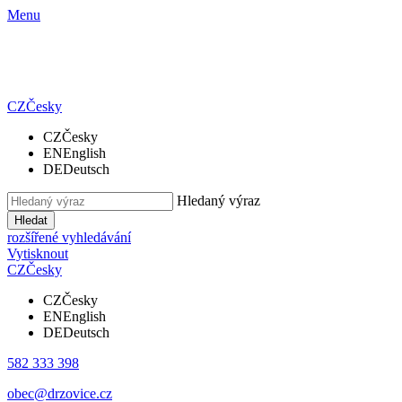
Menu
CZ
Česky
CZ
Česky
EN
English
DE
Deutsch
Hledaný výraz
Hledat
rozšířené vyhledávání
Vytisknout
CZ
Česky
CZ
Česky
EN
English
DE
Deutsch
582 333 398
obec@drzovice.cz