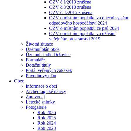
OZV č.1⁄2010 zrušena
OZV č.3⁄2010 zrušena
OZV č. 1⁄2015 zrušena
OZV o místním poplatku za obecní systém
odpadového hospodářství 2024
OZV o místním poplatku ze psů 2024
OZV o místním poplatku za užívání
veřejného prostranství 2019
Životní situace
Územní plán obce
Územní studie Držovice
Formuláře
Dotační tituly
Portál veřejných zakázek
Povodňový plán
Obec
Informace o obci
Archeologické nálezy
Zpravodaj
Letecké snímky
Fotogalerie
Rok 2026
Rok 2025
Rok 2024
Rok 2023