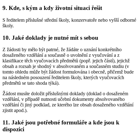
9. Kde, s kým a kdy životní situaci řešit
S ředitelem příslušné střední školy, konzervatoře nebo vyšší odborné
školy.
10. Jaké doklady je nutné mít s sebou
Z žádosti by mělo být patrné, že žádáte o uznání konkrétního
dosaženého vzdělání a současně o uvolnění z vyučování a z
klasifikace těch vyučovacích předmětů (popř. jejich částí), jejichž
obsah a rozsah je shodný v absolvovaném a současném studiu (v
tomto ohledu může být žádost formulována i obecně, přičemž bude
na následném posouzení ředitelem školy, kterých vyučovacích
předmětů se tato shoda týká).
Žádost musíte doložit příslušnými doklady (doklad o dosaženém
vzdělání, v případě nutnosti učební dokumenty absolvovaného
vzdělání či jiný podklad, ze kterého lze obsah dosaženého vzdělání
zjistit apod.).
11. Jaké jsou potřebné formuláře a kde jsou k
dispozici