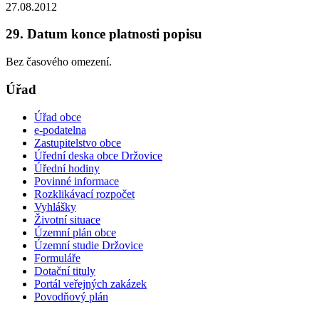
27.08.2012
29. Datum konce platnosti popisu
Bez časového omezení.
Úřad
Úřad obce
e-podatelna
Zastupitelstvo obce
Úřední deska obce Držovice
Úřední hodiny
Povinné informace
Rozklikávací rozpočet
Vyhlášky
Životní situace
Územní plán obce
Územní studie Držovice
Formuláře
Dotační tituly
Portál veřejných zakázek
Povodňový plán