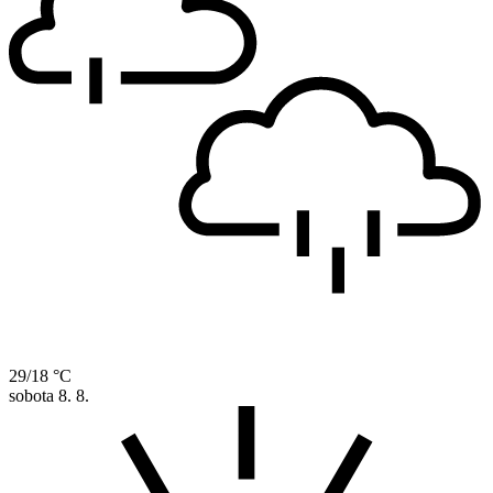
29/18 °C
sobota
8. 8.