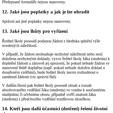
Předepsané formuláře nejsou stanoveny.
12. Jaké jsou poplatky a jak je lze uhradit
Správní ani jiné poplatky nejsou stanoveny.
13. Jaké jsou lhůty pro vyřízení
Ředitel školy posoudí podanou žádost z hlediska splnění výše
uvedených náležitostí.
V případě, že žádost neobsahuje nezbytné náležitosti nebo není
doložena nezbytnými doklady, vyzve ředitel školy žáka (studenta) k
doplnění žádosti a zároveň jej upozorní, že pokud nebude žádost ve
stanovené lhůtě doplněna (např. pokud nebude doložen doklad o
dosaženém vzdělání), bude ředitel školy nucen rozhodnout o
zamítnutí žádosti (viz správní řád).
V dalším řízení pak ředitel školy posoudí obsah a rozsah
absolvovaného vzdělání žáka (studenta) ve vztahu k současnému
studijnímu či učebnímu oboru, případně ověří znalosti žáka
(studenta) z předchozího vzdělání rozdílovou zkouškou.
14. Kteří jsou další účastníci (dotčení) řešení životní