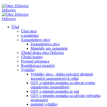
Držovice
Držovice
Úřad
Úřad obce
e-podatelna
Zastupitelstvo obce
Zastupitelstvo obce
Materiály pro zastupitele
Úřední deska obce Držovice
Úřední hodiny
Povinné informace
Rozklikávací rozpočet
Vyhlášky
Vyhlášky obce - sbírka právních předpisů
územních samosprávných celků
OZV o místním poplatku za obecní systém
odpadového hospodářství
OZV o místním poplatku ze psů
OZV o místním poplatku za užívání veřejného
prostranství
neplatné vyhlášky