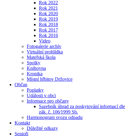
Rok 2022
Rok 2021
Rok 2020
Rok 2019
Rok 2018
Rok 2017
Rok 2016
Video
Fotogalerie archív
Virtuální prohlídka
Mateřská škola
Spolky
Knihovna
Kronika
Místní hřbitov Držovice
Občan
Poplatky
Události v obci
Informace pro občany
Sazebník úhrad za poskytování informací dle
zák. č. 106⁄1999 Sb.
Harmonogram svozu odpadu
Kontakt
Důležité odkazy
Senioři