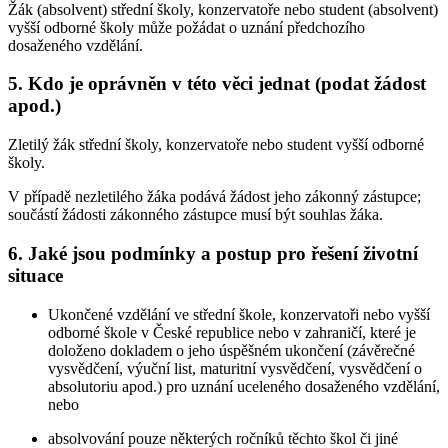
Žák (absolvent) střední školy, konzervatoře nebo student (absolvent)
vyšší odborné školy může požádat o uznání předchozího
dosaženého vzdělání.
5. Kdo je oprávněn v této věci jednat (podat žádost
apod.)
Zletilý žák střední školy, konzervatoře nebo student vyšší odborné
školy.
V případě nezletilého žáka podává žádost jeho zákonný zástupce;
součástí žádosti zákonného zástupce musí být souhlas žáka.
6. Jaké jsou podmínky a postup pro řešení životní
situace
Ukončené vzdělání ve střední škole, konzervatoři nebo vyšší
odborné škole v České republice nebo v zahraničí, které je
doloženo dokladem o jeho úspěšném ukončení (závěrečné
vysvědčení, výuční list, maturitní vysvědčení, vysvědčení o
absolutoriu apod.) pro uznání uceleného dosaženého vzdělání,
nebo
absolvování pouze některých ročníků těchto škol či jiné