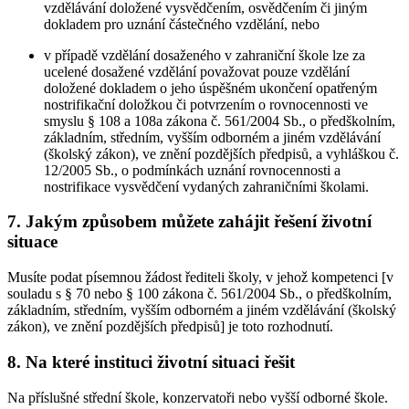
vzdělávání doložené vysvědčením, osvědčením či jiným
dokladem pro uznání částečného vzdělání, nebo
v případě vzdělání dosaženého v zahraniční škole lze za
ucelené dosažené vzdělání považovat pouze vzdělání
doložené dokladem o jeho úspěšném ukončení opatřeným
nostrifikační doložkou či potvrzením o rovnocennosti ve
smyslu § 108 a 108a zákona č. 561/2004 Sb., o předškolním,
základním, středním, vyšším odborném a jiném vzdělávání
(školský zákon), ve znění pozdějších předpisů, a vyhláškou č.
12/2005 Sb., o podmínkách uznání rovnocennosti a
nostrifikace vysvědčení vydaných zahraničními školami.
7. Jakým způsobem můžete zahájit řešení životní
situace
Musíte podat písemnou žádost řediteli školy, v jehož kompetenci [v
souladu s § 70 nebo § 100 zákona č. 561/2004 Sb., o předškolním,
základním, středním, vyšším odborném a jiném vzdělávání (školský
zákon), ve znění pozdějších předpisů] je toto rozhodnutí.
8. Na které instituci životní situaci řešit
Na příslušné střední škole, konzervatoři nebo vyšší odborné škole.