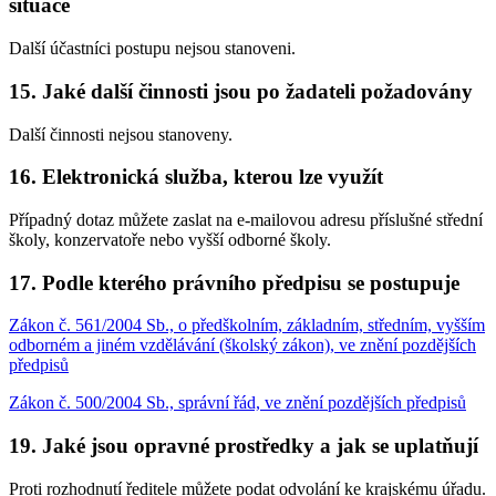
situace
Další účastníci postupu nejsou stanoveni.
15. Jaké další činnosti jsou po žadateli požadovány
Další činnosti nejsou stanoveny.
16. Elektronická služba, kterou lze využít
Případný dotaz můžete zaslat na e-mailovou adresu příslušné střední
školy, konzervatoře nebo vyšší odborné školy.
17. Podle kterého právního předpisu se postupuje
Zákon č. 561/2004 Sb., o předškolním, základním, středním, vyšším
odborném a jiném vzdělávání (školský zákon), ve znění pozdějších
předpisů
Zákon č. 500/2004 Sb., správní řád, ve znění pozdějších předpisů
19. Jaké jsou opravné prostředky a jak se uplatňují
Proti rozhodnutí ředitele můžete podat odvolání ke krajskému úřadu.