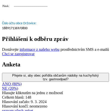
Pátek: ----------------------------------
Číslo účtu obce Držovice:
1889171369/0800
Přihlášení k odběru zpráv
Dostávejte
informace z našeho webu
prostřednictvím SMS a e-mailů
Chci se zaregistrovat
Anketa
Přejete si, aby obec pořídila občanům nádoby na kuchyňský
tzv. gastroodpad?
ANO (80%)
NE (20%)
Hlasujte kliknutím na jednu z možností
Celkem hlasů: 148
Hlasování začalo: 9. 3. 2024
Hlasování končí: neomezeno
seznam všech anket