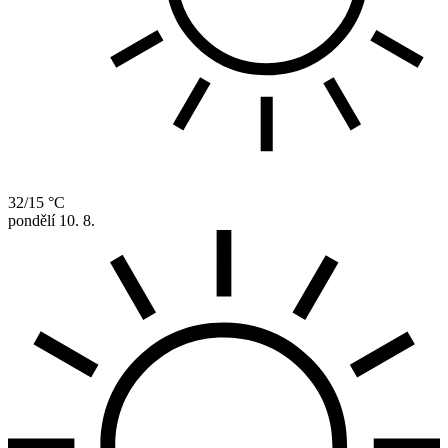
32/15 °C
pondělí
10. 8.