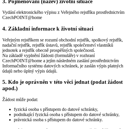
3. Pojmenování (název) životní situace
Vydání elektronického výpisu z Veřejného rejstříku prostřednictvím
CzechPOINT@home
4. Základní informace k životní situaci
Veřejným rejstříkem se rozumí obchodní rejstřík, spolkový rejstřík,
nadační rejstřík, rejstřík ústavů, rejstřík společenství vlastníků
jednotek a rejstřík obecně prospěšných společností.
Na základě vyplnění žádosti (formuláře) v rozhraní
CzechPOINT@home a jejím následném zaslání prostřednictvím
Informačního systému datových schránek, je zaslán výpis platných
údajů nebo úplný výpis údajů.
5. Kdo je oprávněn v této věci jednat (podat žádost
apod.)
Žádost může podat:
fyzická osoba s přístupem do datové schránky,
podnikající fyzická osoba s přístupem do datové schránky,
právnická osoba s přístupem do datové schránky.