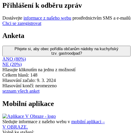
Přihlášení k odběru zpráv
Dostávejte
informace z našeho webu
prostřednictvím SMS a e-mailů
Chci se zaregistrovat
Anketa
Přejete si, aby obec pořídila občanům nádoby na kuchyňský
tzv. gastroodpad?
ANO (80%)
NE (20%)
Hlasujte kliknutím na jednu z možností
Celkem hlasů: 148
Hlasování začalo: 9. 3. 2024
Hlasování končí: neomezeno
seznam všech anket
Mobilní aplikace
Sledujte informace z našeho webu v
mobilní aplikaci –
V OBRAZE.
Volně ke stažení: