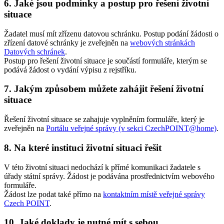
6. Jaké jsou podmínky a postup pro řešení životní
situace
Žadatel musí mít zřízenu datovou schránku. Postup podání žádosti o
zřízení datové schránky je zveřejněn na
webových stránkách
Datových schránek
.
Postup pro řešení životní situace je součástí formuláře, kterým se
podává žádost o vydání výpisu z rejstříku.
7. Jakým způsobem můžete zahájit řešení životní
situace
Řešení životní situace se zahajuje vyplněním formuláře, který je
zveřejněn na
Portálu veřejné správy (v sekci CzechPOINT@home)
.
8. Na které instituci životní situaci řešit
V této životní situaci nedochází k přímé komunikaci žadatele s
úřady státní správy. Žádost je podávána prostřednictvím webového
formuláře.
Žádost lze podat také přímo na
kontaktním místě veřejné správy
Czech POINT
.
10. Jaké doklady je nutné mít s sebou