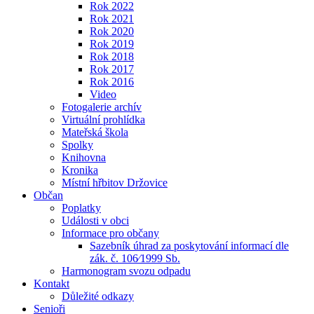
Rok 2022
Rok 2021
Rok 2020
Rok 2019
Rok 2018
Rok 2017
Rok 2016
Video
Fotogalerie archív
Virtuální prohlídka
Mateřská škola
Spolky
Knihovna
Kronika
Místní hřbitov Držovice
Občan
Poplatky
Události v obci
Informace pro občany
Sazebník úhrad za poskytování informací dle
zák. č. 106⁄1999 Sb.
Harmonogram svozu odpadu
Kontakt
Důležité odkazy
Senioři