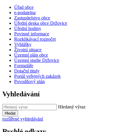
Úřad obce
e-podatelna
Zastupitelstvo obce
Úřední deska obce Držovice
Úřední hodiny
Povinné informace
Rozklikávací rozpočet
Vyhlášky
Životní situace
Územní plán obce
Územní studie Držovice
Formuláře
Dotační tituly
Portál veřejných zakázek
Povodňový plán
Vyhledávání
Hledaný výraz
Hledat
rozšířené vyhledávání
Rychlé odkazy