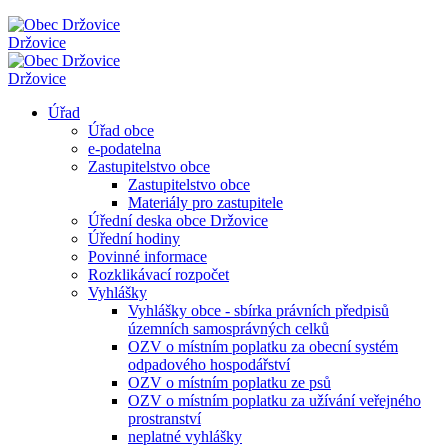
Držovice
Držovice
Úřad
Úřad obce
e-podatelna
Zastupitelstvo obce
Zastupitelstvo obce
Materiály pro zastupitele
Úřední deska obce Držovice
Úřední hodiny
Povinné informace
Rozklikávací rozpočet
Vyhlášky
Vyhlášky obce - sbírka právních předpisů
územních samosprávných celků
OZV o místním poplatku za obecní systém
odpadového hospodářství
OZV o místním poplatku ze psů
OZV o místním poplatku za užívání veřejného
prostranství
neplatné vyhlášky