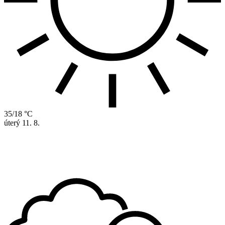
35/18 °C
úterý
11. 8.