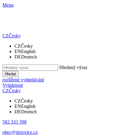
Menu
CZ
Česky
CZ
Česky
EN
English
DE
Deutsch
Hledaný výraz
Hledat
rozšířené vyhledávání
Vytisknout
CZ
Česky
CZ
Česky
EN
English
DE
Deutsch
582 333 398
obec@drzovice.cz