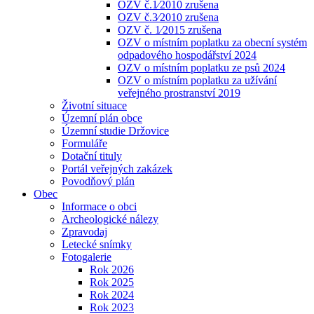
OZV č.1⁄2010 zrušena
OZV č.3⁄2010 zrušena
OZV č. 1⁄2015 zrušena
OZV o místním poplatku za obecní systém
odpadového hospodářství 2024
OZV o místním poplatku ze psů 2024
OZV o místním poplatku za užívání
veřejného prostranství 2019
Životní situace
Územní plán obce
Územní studie Držovice
Formuláře
Dotační tituly
Portál veřejných zakázek
Povodňový plán
Obec
Informace o obci
Archeologické nálezy
Zpravodaj
Letecké snímky
Fotogalerie
Rok 2026
Rok 2025
Rok 2024
Rok 2023