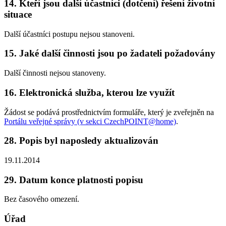
14. Kteří jsou další účastníci (dotčení) řešení životní
situace
Další účastníci postupu nejsou stanoveni.
15. Jaké další činnosti jsou po žadateli požadovány
Další činnosti nejsou stanoveny.
16. Elektronická služba, kterou lze využít
Žádost se podává prostřednictvím formuláře, který je zveřejněn na
Portálu veřejné správy (v sekci CzechPOINT@home)
.
28. Popis byl naposledy aktualizován
19.11.2014
29. Datum konce platnosti popisu
Bez časového omezení.
Úřad