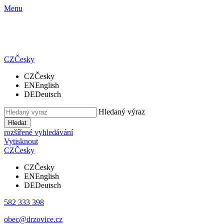
Menu
CZ
Česky
CZ
Česky
EN
English
DE
Deutsch
Hledaný výraz
Hledat
rozšířené vyhledávání
Vytisknout
CZ
Česky
CZ
Česky
EN
English
DE
Deutsch
582 333 398
obec@drzovice.cz