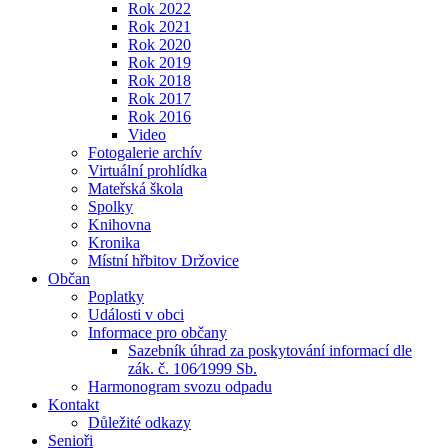
Rok 2022
Rok 2021
Rok 2020
Rok 2019
Rok 2018
Rok 2017
Rok 2016
Video
Fotogalerie archív
Virtuální prohlídka
Mateřská škola
Spolky
Knihovna
Kronika
Místní hřbitov Držovice
Občan
Poplatky
Události v obci
Informace pro občany
Sazebník úhrad za poskytování informací dle
zák. č. 106⁄1999 Sb.
Harmonogram svozu odpadu
Kontakt
Důležité odkazy
Senioři