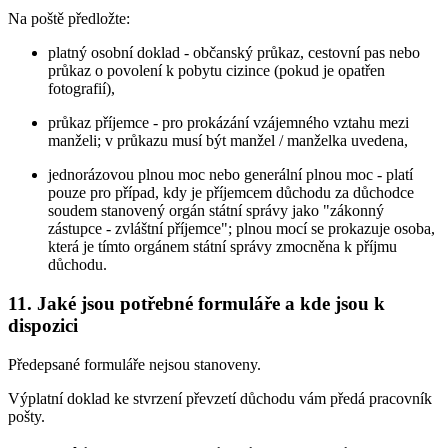
Na poště předložte:
platný osobní doklad - občanský průkaz, cestovní pas nebo
průkaz o povolení k pobytu cizince (pokud je opatřen
fotografií),
průkaz příjemce - pro prokázání vzájemného vztahu mezi
manželi; v průkazu musí být manžel / manželka uvedena,
jednorázovou plnou moc nebo generální plnou moc - platí
pouze pro případ, kdy je příjemcem důchodu za důchodce
soudem stanovený orgán státní správy jako "zákonný
zástupce - zvláštní příjemce"; plnou mocí se prokazuje osoba,
která je tímto orgánem státní správy zmocněna k příjmu
důchodu.
11. Jaké jsou potřebné formuláře a kde jsou k
dispozici
Předepsané formuláře nejsou stanoveny.
Výplatní doklad ke stvrzení převzetí důchodu vám předá pracovník
pošty.