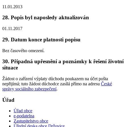
11.01.2013
28. Popis byl naposledy aktualizován
01.11.2017
29. Datum konce platnosti popisu
Bez časového omezení.
30. Případná upřesnění a poznámky k řešení životní
situace
Žádost o zařízení výplaty důchodu poukazem na účet pošta
nepřijímá; tuto žádost důchodce zasílá přímo na adresu
České
správy sociálního zabezpečení
.
Úřad
Úřad obce
e-podatelna
Zastupitelstvo obce
Úřední deska obce Držovice