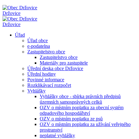
Držovice
Držovice
Úřad
Úřad obce
e-podatelna
Zastupitelstvo obce
Zastupitelstvo obce
Materiály pro zastupitele
Úřední deska obce Držovice
Úřední hodiny
Povinné informace
Rozklikávací rozpočet
Vyhlášky
Vyhlášky obce - sbírka právních předpisů
územních samosprávných celků
OZV o místním poplatku za obecní systém
odpadového hospodářství
OZV o místním poplatku ze psů
OZV o místním poplatku za užívání veřejného
prostranství
neplatné vyhlášky