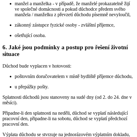
manžel a manželka - v případě, že manželé prokazatelně žijí
ve společné domácnosti a pokud důchodce předem svého
manžela / manželku z převzetí důchodu písemně nevyloučil,
zákonný zástupce fyzické osoby - zvláštní příjemce,
ošetřující osoba.
6. Jaké jsou podmínky a postup pro řešení životní
situace
Důchod bude vyplacen v hotovosti:
poštovním doručovatelem v místě bydliště příjemce důchodu,
u přepážky pošty.
Splatnosti důchodů jsou stanoveny na sudé dny (od 2. do 24. dne v
měsíci).
Připadne-li den splatnosti na neděli, důchod se vyplatí následující
pracovní den, připadne-li na sobotu, důchod se vyplatí předchozí
pracovní den.
Výplata důchodu se stvrzuje na jednorázovém výplatním dokladu,