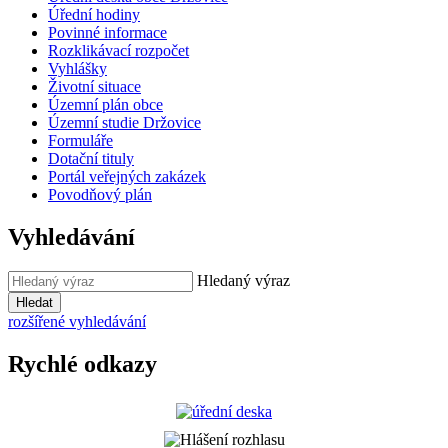
Úřední hodiny
Povinné informace
Rozklikávací rozpočet
Vyhlášky
Životní situace
Územní plán obce
Územní studie Držovice
Formuláře
Dotační tituly
Portál veřejných zakázek
Povodňový plán
Vyhledávání
Hledaný výraz
Hledat
rozšířené vyhledávání
Rychlé odkazy