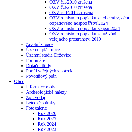
OZV č.1⁄2010 zrušena
OZV č.3⁄2010 zrušena
OZV č. 1⁄2015 zrušena
OZV o místním poplatku za obecní systém
odpadového hospodářství 2024
OZV o místním poplatku ze psů 2024
OZV o místním poplatku za užívání
veřejného prostranství 2019
Životní situace
Územní plán obce
Územní studie Držovice
Formuláře
Dotační tituly
Portál veřejných zakázek
Povodňový plán
Obec
Informace o obci
Archeologické nálezy
Zpravodaj
Letecké snímky
Fotogalerie
Rok 2026
Rok 2025
Rok 2024
Rok 2023