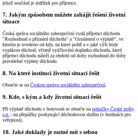
jehož součástí je ústřižek pro příjemce.
7. Jakým způsobem můžete zahájit řešení životní
situace
Česká správa sociálního zabezpečení vydá příjemci důchodu
"Rozhodnutí o přiznání důchodu" a "Oznámení o výplatě", ve
kterém je uvedeno od kdy, na které poště a v jaké výši bude
vyplácen důchod, včetně vyúčtování doplatku důchodu, který
příjemci důchodu náleží za období od doby rozhodnutí do doby
pravidelné výplaty důchodu.
8. Na které instituci životní situaci řešit
Obraťte se na
Českou správu sociálního zabezpečení
.
9. Kde, s kým a kdy životní situaci řešit
Při výplatě důchodu v hotovosti se obraťte na
pobočky České pošty,
s.p.
- na přepážky poskytující důchodovou službu (v hodinách pro
veřejnost).
10. Jaké doklady je nutné mít s sebou