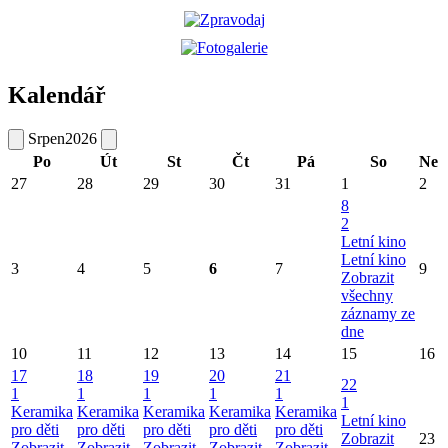
Kalendář
Srpen
2026
Po
Út
St
Čt
Pá
So
Ne
27
28
29
30
31
1
2
8
2
Letní kino
Letní kino
3
4
5
6
7
9
Zobrazit
všechny
záznamy ze
dne
10
11
12
13
14
15
16
17
18
19
20
21
22
1
1
1
1
1
1
Keramika
Keramika
Keramika
Keramika
Keramika
Letní kino
pro děti
pro děti
pro děti
pro děti
pro děti
Zobrazit
23
Zobrazit
Zobrazit
Zobrazit
Zobrazit
Zobrazit