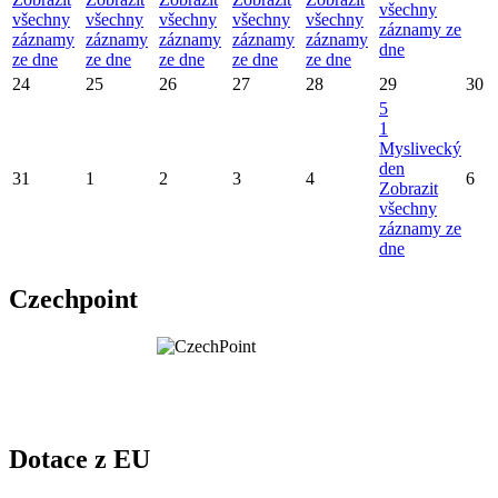
všechny
všechny
všechny
všechny
všechny
všechny
záznamy ze
záznamy
záznamy
záznamy
záznamy
záznamy
dne
ze dne
ze dne
ze dne
ze dne
ze dne
24
25
26
27
28
29
30
5
1
Myslivecký
den
31
1
2
3
4
6
Zobrazit
všechny
záznamy ze
dne
Czechpoint
Dotace z EU