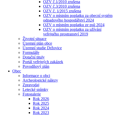
OZV č.1⁄2010 zrušena
OZV č.3⁄2010 zrušena
OZV č. 1⁄2015 zrušena
OZV o místním poplatku za obecní systém
odpadového hospodářství 2024
OZV o místním poplatku ze psů 2024
OZV o místním poplatku za užívání
veřejného prostranství 2019
Životní situace
Územní plán obce
Územní studie Držovice
Formuláře
Dotační tituly
Portál veřejných zakázek
Povodňový plán
Obec
Informace o obci
Archeologické nálezy
Zpravodaj
Letecké snímky
Fotogalerie
Rok 2026
Rok 2025
Rok 2024
Rok 2023