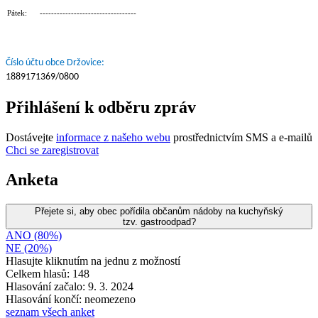
Pátek: ----------------------------------
Číslo účtu obce Držovice:
1889171369/0800
Přihlášení k odběru zpráv
Dostávejte
informace z našeho webu
prostřednictvím SMS a e-mailů
Chci se zaregistrovat
Anketa
Přejete si, aby obec pořídila občanům nádoby na kuchyňský
tzv. gastroodpad?
ANO (80%)
NE (20%)
Hlasujte kliknutím na jednu z možností
Celkem hlasů: 148
Hlasování začalo: 9. 3. 2024
Hlasování končí: neomezeno
seznam všech anket