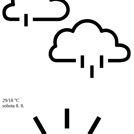
29/18 °C
sobota
8. 8.