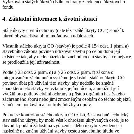
Vyřazování stálých úkrytů civilní ochrany z evidence úkrytového
fondu
4. Základní informace k životní situaci
Stálé úkryty civilní ochrany (dále též "stálé úkryty CO") slouží k
ukrytí obyvatelstva při mimořádných událostech.
Vlastník stálého úkrytu CO (stavby) je podle § 154 odst. 1 písm. a)
stavebního zákona povinen udržovat stavbu po celou dobu její
existence tak, aby nedocházelo ke znehodnocení stavby a co nejvíce
se prodloužila její uživatelnost.
Podle § 23 odst. 2 písm. d) a § 25 odst. 2 písm. f) zákona o
integrovaném záchranném systému je vlastník stálého úkrytu CO
povinen dbát při užívání této stavby, aby nedošlo ke změně
charakteru této stavby ve vztahu k jejímu účelu, a umožnit její
využití pro potřeby civilní ochrany a přístup orgánům hasičského
záchranného sboru nebo jimi zmocněným osobám do těchto objektů
za účelem používání a kontroly údržby a oprav.
Pokud se kontrolou stálého úkrytu CO zjistí, že stavebně technický
stav stálého úkrytu by mohl vést k ohrožení ukrývaných osob, je to
důvod k podání žádosti na vyřazení stálého úkrytu z evidence a
následně na změnu užívání stavby cestou stavebního úřadu ve