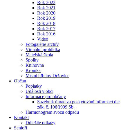
Rok 2022
Rok 2021
Rok 2020
Rok 2019
Rok 2018
Rok 2017
Rok 2016
Video
Fotogalerie archív
Virtuální prohlídka
Mateřská škola
Spolky
Knihovna
Kronika
Místní hřbitov Držovice
Občan
Poplatky
Události v obci
Informace pro občany
Sazebník úhrad za poskytování informací dle
zák. č. 106⁄1999 Sb.
Harmonogram svozu odpadu
Kontakt
Důležité odkazy
Senioři