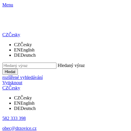
Menu
CZ
Česky
CZ
Česky
EN
English
DE
Deutsch
Hledaný výraz
Hledat
rozšířené vyhledávání
Vytisknout
CZ
Česky
CZ
Česky
EN
English
DE
Deutsch
582 333 398
obec@drzovice.cz