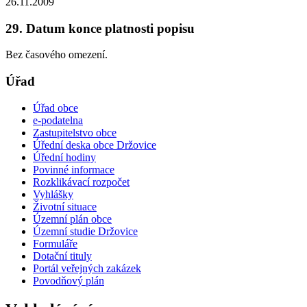
26.11.2009
29. Datum konce platnosti popisu
Bez časového omezení.
Úřad
Úřad obce
e-podatelna
Zastupitelstvo obce
Úřední deska obce Držovice
Úřední hodiny
Povinné informace
Rozklikávací rozpočet
Vyhlášky
Životní situace
Územní plán obce
Územní studie Držovice
Formuláře
Dotační tituly
Portál veřejných zakázek
Povodňový plán