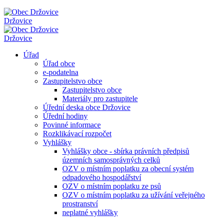
Držovice
Držovice
Úřad
Úřad obce
e-podatelna
Zastupitelstvo obce
Zastupitelstvo obce
Materiály pro zastupitele
Úřední deska obce Držovice
Úřední hodiny
Povinné informace
Rozklikávací rozpočet
Vyhlášky
Vyhlášky obce - sbírka právních předpisů
územních samosprávných celků
OZV o místním poplatku za obecní systém
odpadového hospodářství
OZV o místním poplatku ze psů
OZV o místním poplatku za užívání veřejného
prostranství
neplatné vyhlášky