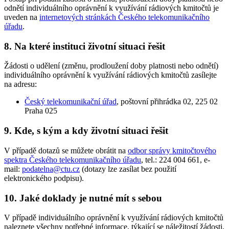
odnětí individuálního oprávnění k využívání rádiových kmitočtů je
uveden na
internetových stránkách Českého telekomunikačního
úřadu
.
8. Na které instituci životní situaci řešit
Žádosti o udělení (změnu, prodloužení doby platnosti nebo odnětí)
individuálního oprávnění k využívání rádiových kmitočtů zasílejte
na adresu:
Český telekomunikační úřad
, poštovní přihrádka 02, 225 02
Praha 025
9. Kde, s kým a kdy životní situaci řešit
V případě dotazů se můžete obrátit na
odbor správy kmitočtového
spektra Českého telekomunikačního úřadu
, tel.: 224 004 661, e-
mail:
podatelna@ctu.cz
(dotazy lze zasílat bez použití
elektronického podpisu).
10. Jaké doklady je nutné mít s sebou
V případě individuálního oprávnění k využívání rádiových kmitočtů
naleznete všechny potřebné informace, týkající se náležitostí žádosti,