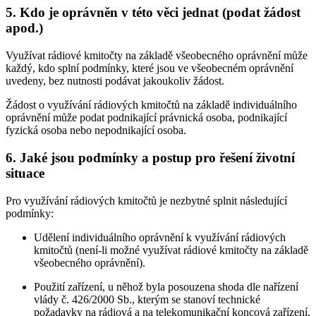
5. Kdo je oprávněn v této věci jednat (podat žádost
apod.)
Využívat rádiové kmitočty na základě všeobecného oprávnění může
každý, kdo splní podmínky, které jsou ve všeobecném oprávnění
uvedeny, bez nutnosti podávat jakoukoliv žádost.
Žádost o využívání rádiových kmitočtů na základě individuálního
oprávnění může podat podnikající právnická osoba, podnikající
fyzická osoba nebo nepodnikající osoba.
6. Jaké jsou podmínky a postup pro řešení životní
situace
Pro využívání rádiových kmitočtů je nezbytné splnit následující
podmínky:
Udělení individuálního oprávnění k využívání rádiových
kmitočtů (není-li možné využívat rádiové kmitočty na základě
všeobecného oprávnění).
Použití zařízení, u něhož byla posouzena shoda dle nařízení
vlády č. 426/2000 Sb., kterým se stanoví technické
požadavky na rádiová a na telekomunikační koncová zařízení,