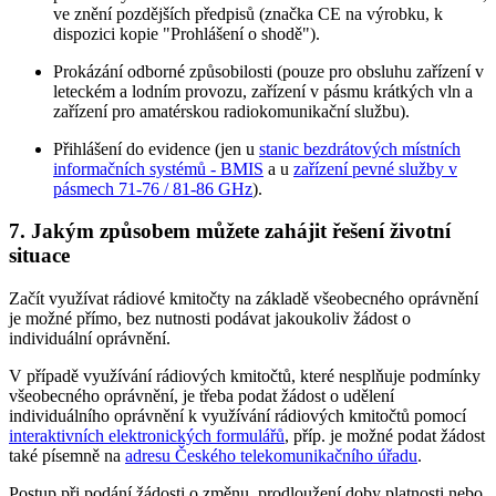
ve znění pozdějších předpisů (značka CE na výrobku, k
dispozici kopie "Prohlášení o shodě").
Prokázání odborné způsobilosti (pouze pro obsluhu zařízení v
leteckém a lodním provozu, zařízení v pásmu krátkých vln a
zařízení pro amatérskou radiokomunikační službu).
Přihlášení do evidence (jen u
stanic bezdrátových místních
informačních systémů - BMIS
a u
zařízení pevné služby v
pásmech 71-76 / 81-86 GHz
).
7. Jakým způsobem můžete zahájit řešení životní
situace
Začít využívat rádiové kmitočty na základě všeobecného oprávnění
je možné přímo, bez nutnosti podávat jakoukoliv žádost o
individuální oprávnění.
V případě využívání rádiových kmitočtů, které nesplňuje podmínky
všeobecného oprávnění, je třeba podat žádost o udělení
individuálního oprávnění k využívání rádiových kmitočtů pomocí
interaktivních elektronických formulářů
, příp. je možné podat žádost
také písemně na
adresu Českého telekomunikačního úřadu
.
Postup při podání žádosti o změnu, prodloužení doby platnosti nebo