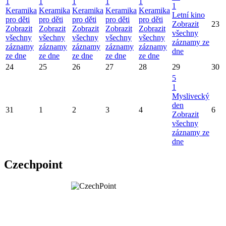
1
1
1
1
1
1
Keramika
Keramika
Keramika
Keramika
Keramika
Letní kino
pro děti
pro děti
pro děti
pro děti
pro děti
Zobrazit
23
Zobrazit
Zobrazit
Zobrazit
Zobrazit
Zobrazit
všechny
všechny
všechny
všechny
všechny
všechny
záznamy ze
záznamy
záznamy
záznamy
záznamy
záznamy
dne
ze dne
ze dne
ze dne
ze dne
ze dne
24
25
26
27
28
29
30
5
1
Myslivecký
den
31
1
2
3
4
6
Zobrazit
všechny
záznamy ze
dne
Czechpoint