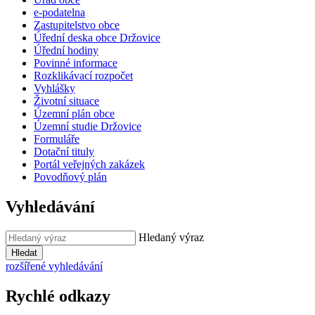
e-podatelna
Zastupitelstvo obce
Úřední deska obce Držovice
Úřední hodiny
Povinné informace
Rozklikávací rozpočet
Vyhlášky
Životní situace
Územní plán obce
Územní studie Držovice
Formuláře
Dotační tituly
Portál veřejných zakázek
Povodňový plán
Vyhledávání
Hledaný výraz
Hledat
rozšířené vyhledávání
Rychlé odkazy