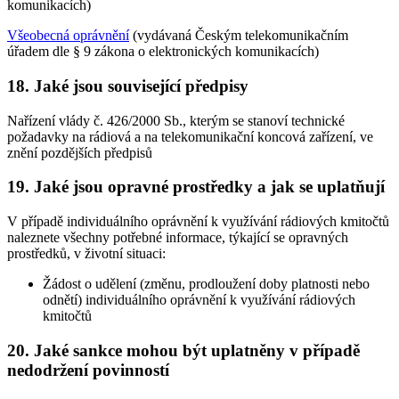
komunikacích)
Všeobecná oprávnění
(vydávaná Českým telekomunikačním
úřadem dle § 9 zákona o elektronických komunikacích)
18. Jaké jsou související předpisy
Nařízení vlády č. 426/2000 Sb., kterým se stanoví technické
požadavky na rádiová a na telekomunikační koncová zařízení, ve
znění pozdějších předpisů
19. Jaké jsou opravné prostředky a jak se uplatňují
V případě individuálního oprávnění k využívání rádiových kmitočtů
naleznete všechny potřebné informace, týkající se opravných
prostředků, v životní situaci:
Žádost o udělení (změnu, prodloužení doby platnosti nebo
odnětí) individuálního oprávnění k využívání rádiových
kmitočtů
20. Jaké sankce mohou být uplatněny v případě
nedodržení povinností