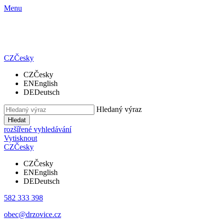
Menu
CZ
Česky
CZ
Česky
EN
English
DE
Deutsch
Hledaný výraz
Hledat
rozšířené vyhledávání
Vytisknout
CZ
Česky
CZ
Česky
EN
English
DE
Deutsch
582 333 398
obec@drzovice.cz