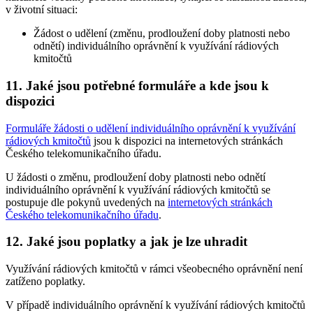
v životní situaci:
Žádost o udělení (změnu, prodloužení doby platnosti nebo
odnětí) individuálního oprávnění k využívání rádiových
kmitočtů
11. Jaké jsou potřebné formuláře a kde jsou k
dispozici
Formuláře žádosti o udělení individuálního oprávnění k využívání
rádiových kmitočtů
jsou k dispozici na internetových stránkách
Českého telekomunikačního úřadu.
U žádosti o změnu, prodloužení doby platnosti nebo odnětí
individuálního oprávnění k využívání rádiových kmitočtů se
postupuje dle pokynů uvedených na
internetových stránkách
Českého telekomunikačního úřadu
.
12. Jaké jsou poplatky a jak je lze uhradit
Využívání rádiových kmitočtů v rámci všeobecného oprávnění není
zatíženo poplatky.
V případě individuálního oprávnění k využívání rádiových kmitočtů