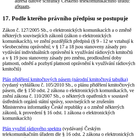
adresa datové schránky Českého telekomunikačního úřadu:
a9qaats
.
17. Podle kterého právního předpisu se postupuje
Zákon č. 127/2005 Sb., o elektronických komunikacích a o změně
některých souvisejících zákonů (zákon o elektronických
komunikacích), ve znění pozdějších předpisů (§ 9 - 12 se vztahují k
všeobecnému oprávnění; v § 17 a 18 jsou stanoveny zásady pro
vydávání individuálních oprávnění k využívání rádiových kmitočtů
a v § 19 jsou stanoveny zásady pro změnu, prodloužení doby
platnosti, odnětí a pozbytí platnosti oprávnění k využívání rádiových
kmitočtů)
Plán přidělení kmitočtových pásem (národní kmitočtová tabulka)
(vydaný vyhláškou č. 105/2010 Sb., o plánu přidělení kmitočtových
pásem, dle § 150 odst. 2 zákona o elektronických komunikacích, ve
znění zákona č. 110/2007 Sb., o některých opatřeních v soustavě
ústředních orgánů státní správy, souvisejících se zrušením
Ministerstva informatiky České republiky a o změně některých
zákonů, k provedení § 16 odst. 1 zákona o elektronických
komunikacích)
Plán využití rádiového spektra
(vydávaný Českým
telekomunikačním úřadem dle § 16 odst. 2 zákona o elektronických