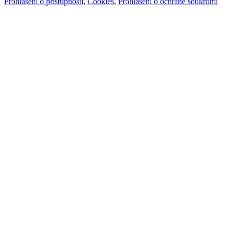
Prohlášení o přístupnosti
,
Cookies
,
Prohlášení o ochraně soukromí