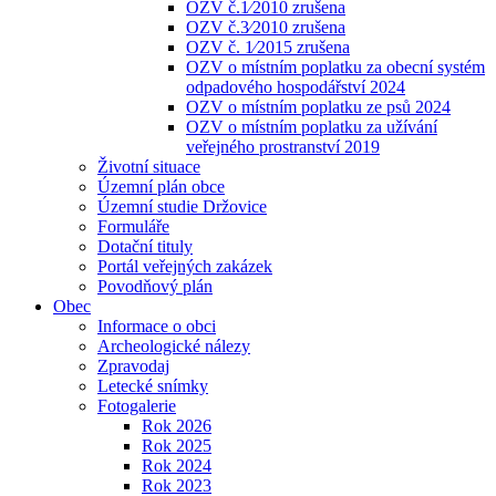
OZV č.1⁄2010 zrušena
OZV č.3⁄2010 zrušena
OZV č. 1⁄2015 zrušena
OZV o místním poplatku za obecní systém
odpadového hospodářství 2024
OZV o místním poplatku ze psů 2024
OZV o místním poplatku za užívání
veřejného prostranství 2019
Životní situace
Územní plán obce
Územní studie Držovice
Formuláře
Dotační tituly
Portál veřejných zakázek
Povodňový plán
Obec
Informace o obci
Archeologické nálezy
Zpravodaj
Letecké snímky
Fotogalerie
Rok 2026
Rok 2025
Rok 2024
Rok 2023