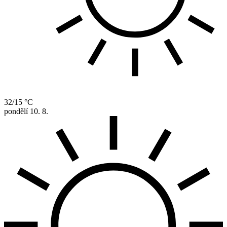
32/15 °C
pondělí
10. 8.