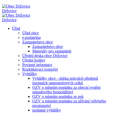
Držovice
Držovice
Úřad
Úřad obce
e-podatelna
Zastupitelstvo obce
Zastupitelstvo obce
Materiály pro zastupitele
Úřední deska obce Držovice
Úřední hodiny
Povinné informace
Rozklikávací rozpočet
Vyhlášky
Vyhlášky obce - sbírka právních předpisů
územních samosprávných celků
OZV o místním poplatku za obecní systém
odpadového hospodářství
OZV o místním poplatku ze psů
OZV o místním poplatku za užívání veřejného
prostranství
neplatné vyhlášky