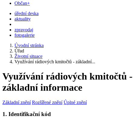
Občan+
úřední deska
aktuality
zpravodaj
fotogalerie
Úvodní stránka
Úřad
Životní situace
Využívání rádiových kmitočtů - základní...
Využívání rádiových kmitočtů -
základní informace
Základní znění
Rozšířené znění
Úplné znění
1. Identifikační kód