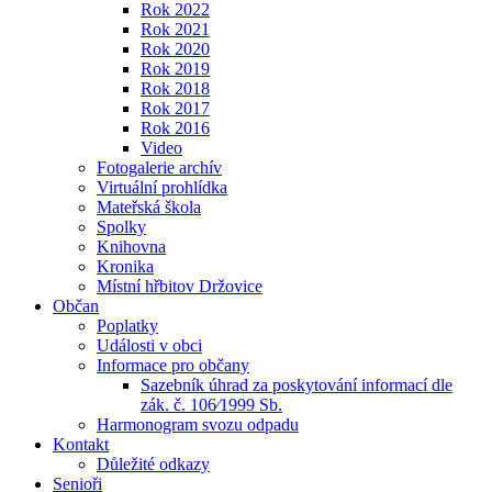
Rok 2022
Rok 2021
Rok 2020
Rok 2019
Rok 2018
Rok 2017
Rok 2016
Video
Fotogalerie archív
Virtuální prohlídka
Mateřská škola
Spolky
Knihovna
Kronika
Místní hřbitov Držovice
Občan
Poplatky
Události v obci
Informace pro občany
Sazebník úhrad za poskytování informací dle
zák. č. 106⁄1999 Sb.
Harmonogram svozu odpadu
Kontakt
Důležité odkazy
Senioři