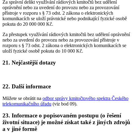
Za správní delikt využívání rádiových kmitočtů bez udělení
oprávnění nebo za uvedení do provozu nebo za provozování
přístroje v rozporu s § 73 odst. 2 zákona o elektronických
komunikacích se uloží právnické nebo podnikající fyzické osobě
pokuta do 20 000 000 Kč.
Za přestupek využívání rádiových kmitočtů bez udělení oprávnění
nebo za uvedení do provozu nebo za provozování přístroje v
rozporu s § 73 odst. 2 zákona o elektronických komunikacích se
uloží fyzické osobě pokuta do 10 000 Kč.
21. Nejčastější dotazy
22. Další informace
Můžete se obrátit na
odbor správy kmitočtového spektra Českého
telekomunikačního úřadu
(viz bod 09).
23. Informace o popisovaném postupu (o řešení
životní situace) je možné získat také z jiných zdrojů
a v jiné formě