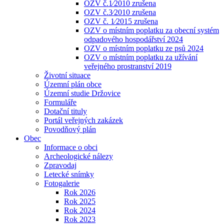
OZV č.1⁄2010 zrušena
OZV č.3⁄2010 zrušena
OZV č. 1⁄2015 zrušena
OZV o místním poplatku za obecní systém
odpadového hospodářství 2024
OZV o místním poplatku ze psů 2024
OZV o místním poplatku za užívání
veřejného prostranství 2019
Životní situace
Územní plán obce
Územní studie Držovice
Formuláře
Dotační tituly
Portál veřejných zakázek
Povodňový plán
Obec
Informace o obci
Archeologické nálezy
Zpravodaj
Letecké snímky
Fotogalerie
Rok 2026
Rok 2025
Rok 2024
Rok 2023