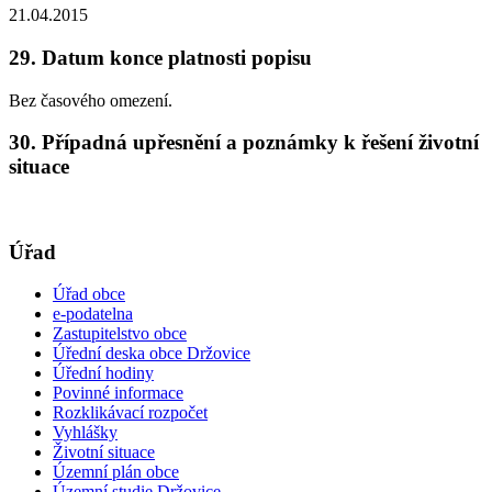
21.04.2015
29. Datum konce platnosti popisu
Bez časového omezení.
30. Případná upřesnění a poznámky k řešení životní
situace
Úřad
Úřad obce
e-podatelna
Zastupitelstvo obce
Úřední deska obce Držovice
Úřední hodiny
Povinné informace
Rozklikávací rozpočet
Vyhlášky
Životní situace
Územní plán obce
Územní studie Držovice