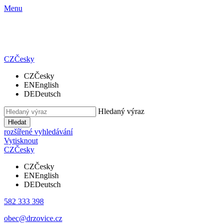
Menu
CZ
Česky
CZ
Česky
EN
English
DE
Deutsch
Hledaný výraz
Hledat
rozšířené vyhledávání
Vytisknout
CZ
Česky
CZ
Česky
EN
English
DE
Deutsch
582 333 398
obec@drzovice.cz