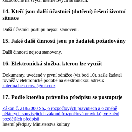
každoročně na svých internetových stránkách.
14. Kteří jsou další účastníci (dotčení) řešení životní
situace
Další účastníci postupu nejsou stanoveni.
15. Jaké další činnosti jsou po žadateli požadovány
Další činnosti nejsou stanoveny.
16. Elektronická služba, kterou lze využít
Dokumenty, uvedené v první odrážce (viz bod 10), zašle žadatel
rovněž v elektronické podobě na elektronickou adresu:
katerina.besserova@mkcr.cz
.
17. Podle kterého právního předpisu se postupuje
Zákon č. 218/2000 Sb., o rozpočtových pravidlech a o změně
některých souvisejících zákonů (rozpočtová pravidla), ve znění
pozdějších předpisů
Interní předpisy Ministerstva kultury