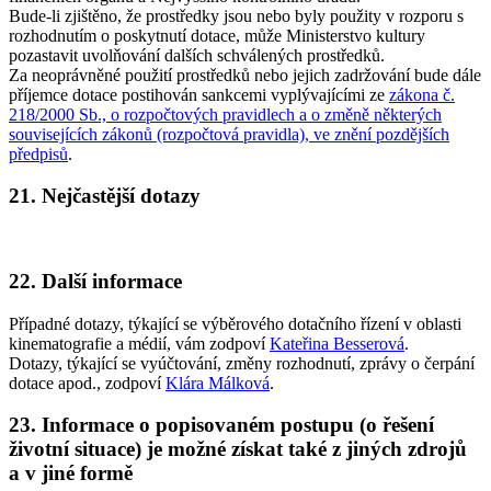
Bude-li zjištěno, že prostředky jsou nebo byly použity v rozporu s
rozhodnutím o poskytnutí dotace, může Ministerstvo kultury
pozastavit uvolňování dalších schválených prostředků.
Za neoprávněné použití prostředků nebo jejich zadržování bude dále
příjemce dotace postihován sankcemi vyplývajícími ze
zákona č.
218/2000 Sb., o rozpočtových pravidlech a o změně některých
souvisejících zákonů (rozpočtová pravidla), ve znění pozdějších
předpisů
.
21. Nejčastější dotazy
22. Další informace
Případné dotazy, týkající se výběrového dotačního řízení v oblasti
kinematografie a médií, vám zodpoví
Kateřina Besserová
.
Dotazy, týkající se vyúčtování, změny rozhodnutí, zprávy o čerpání
dotace apod., zodpoví
Klára Málková
.
23. Informace o popisovaném postupu (o řešení
životní situace) je možné získat také z jiných zdrojů
a v jiné formě