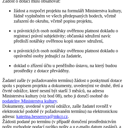
Žádost o dotaci musí obsahovat:
žádost a rozpočet projektu na formuláři Ministerstva kultury,
řádně vyplněném ve všech předepsaných bodech, včetně
zařazení do okruhu, včetně popisu projektu,
u právnických osob notářsky ověřenou platnost dokladu o
registraci právní subjektivity; občanská sdružení navíc
předloží notářsky ověřenou kopii stanov sdružení,
u právnických osob notářsky ověřenou platnost dokladu o
oprávnění osoby jednající za žadatele,
doklad o zřízení účtu u peněžního ústavu, na který budou
prostředky z dotace převáděny.
Žadatel zašle (v požadovaném termínu) žádost o poskytnutí dotace
spolu s popisem projektu a dokumenty, uvedenými ve druhé, třetí a
čtvrté odrážce, které nesmí být starší 3 měsíců, na adresu
Ministerstva kultury (viz bod 08), nebo ji doručí osobně do
podatelny Ministerstva kultury
.
Dokumenty, uvedené v první odrážce, zašle žadatel rovněž v
elektronické podobě (v požadovaném termínu) na elektronickou
adresu:
katerina.besserova@mkcr.cz
.
Žádosti podané po termínu (v případě doručení prostřednictvím
pošty rozhoduje podací razítko pošty a u e-mailu datum zaslání), a