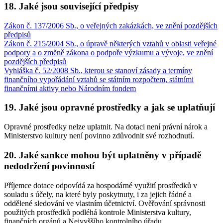
18. Jaké jsou související předpisy
Zákon č. 137/2006 Sb., o veřejných zakázkách, ve znění pozdějších
předpisů
Zákon č. 215/2004 Sb., o úpravě některých vztahů v oblasti veřejné
podpory a o změně zákona o podpoře výzkumu a vývoje, ve znění
pozdějších předpisů
Vyhláška č. 52/2008 Sb., kterou se stanoví zásady a termíny
finančního vypořádání vztahů se státním rozpočtem, státními
finančními aktivy nebo Národním fondem
19. Jaké jsou opravné prostředky a jak se uplatňují
Opravné prostředky nelze uplatnit. Na dotaci není právní nárok a
Ministerstvo kultury není povinno zdůvodnit své rozhodnutí.
20. Jaké sankce mohou být uplatněny v případě
nedodržení povinností
Příjemce dotace odpovídá za hospodárné využití prostředků v
souladu s účely, na které byly poskytnuty, i za jejich řádné a
oddělené sledování ve vlastním účetnictví. Ověřování správnosti
použitých prostředků podléhá kontrole Ministerstva kultury,
finančních orgánů a Nejvyššího kontrolního úřadu.