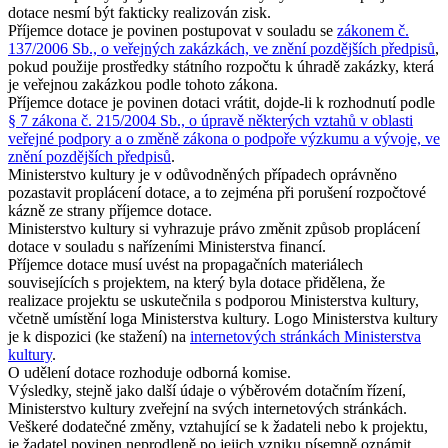
dotace nesmí být fakticky realizován zisk.
Příjemce dotace je povinen postupovat v souladu se
zákonem č.
137/2006 Sb., o veřejných zakázkách, ve znění pozdějších předpisů
,
pokud použije prostředky státního rozpočtu k úhradě zakázky, která
je veřejnou zakázkou podle tohoto zákona.
Příjemce dotace je povinen dotaci vrátit, dojde-li k rozhodnutí podle
§ 7 zákona č. 215/2004 Sb., o úpravě některých vztahů v oblasti
veřejné podpory a o změně zákona o podpoře výzkumu a vývoje, ve
znění pozdějších předpisů
.
Ministerstvo kultury je v odůvodněných případech oprávněno
pozastavit proplácení dotace, a to zejména při porušení rozpočtové
kázně ze strany příjemce dotace.
Ministerstvo kultury si vyhrazuje právo změnit způsob proplácení
dotace v souladu s nařízeními Ministerstva financí.
Příjemce dotace musí uvést na propagačních materiálech
souvisejících s projektem, na který byla dotace přidělena, že
realizace projektu se uskutečnila s podporou Ministerstva kultury,
včetně umístění loga Ministerstva kultury. Logo Ministerstva kultury
je k dispozici (ke stažení) na
internetových stránkách Ministerstva
kultury
.
O udělení dotace rozhoduje odborná komise.
Výsledky, stejně jako další údaje o výběrovém dotačním řízení,
Ministerstvo kultury zveřejní na svých internetových stránkách.
Veškeré dodatečné změny, vztahující se k žadateli nebo k projektu,
je žadatel povinen neprodleně po jejich vzniku písemně oznámit