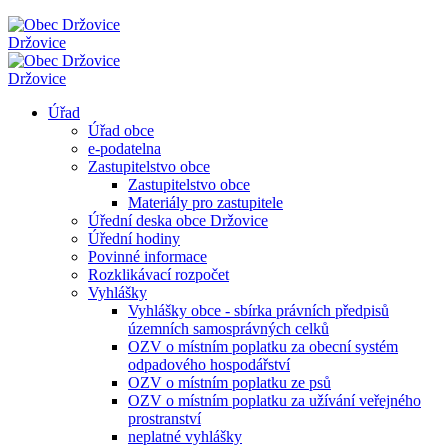
Držovice
Držovice
Úřad
Úřad obce
e-podatelna
Zastupitelstvo obce
Zastupitelstvo obce
Materiály pro zastupitele
Úřední deska obce Držovice
Úřední hodiny
Povinné informace
Rozklikávací rozpočet
Vyhlášky
Vyhlášky obce - sbírka právních předpisů
územních samosprávných celků
OZV o místním poplatku za obecní systém
odpadového hospodářství
OZV o místním poplatku ze psů
OZV o místním poplatku za užívání veřejného
prostranství
neplatné vyhlášky