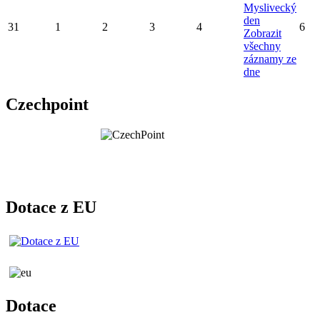
Myslivecký
den
31
1
2
3
4
6
Zobrazit
všechny
záznamy ze
dne
Czechpoint
Dotace z EU
Dotace