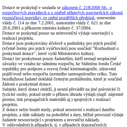
Dotace se poskytují v souladu se
zákonem č. 218/2000 Sb., o
rozpočtových pravidlech a o změně některých souvisejících zákonů
(rozpočtová pravidla), ve znění pozdějších předpisů
, usnesením
vlády č. 114 ze dne 7.2.2001, usnesením vlády č. 621 ze dne
20.6.2001 a příkazem ministra kultury č. 37/2004.
Dotace se poskytují pouze na neinvestiční výdaje související s
realizací projektu.
Dotace jsou poskytovány účelově a podmínky pro jejich použití
(včetně formy pro jejich vyúčtování) jsou součástí "Rozhodnutí o
poskytnutí dotace", které vydá Ministerstvo kultury.
Dotaci lze poskytnout pouze žadatelům, kteří nemají nesplacené
závazky ve vztahu ke státnímu rozpočtu, ke Státnímu fondu České
republiky pro podporu a rozvoj české kinematografie, zdravotní
pojišťovně nebo rozpočtu územního samosprávného celku. Tuto
bezdlužnost žadatel dokládá čestným prohlášením, které je součástí
žádosti o poskytnutí dotace.
Subjekt, který dotaci obdrží, ji nesmí převádět na jiné právnické či
fyzické osoby, pokud nejde o přímou úhradu výdajů (např. nájemné
prostor, tisk propagačních materiálů aj.) spojených s realizací
projektu.
Z dotace nelze hradit mzdy, pokud nesouvisí s realizací daného
projektu, a dále náklady na pohoštění a dary, běžné provozní výdaje
žadatele nesouvisející s projektem a investiční náklady.
V odůvodněných případech, tj. v případech doporučených