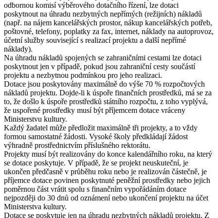
odbornou komisí výběrového dotačního řízení, lze dotaci
poskytnout na úhradu nezbytných nepřímých (režijních) nákladů
(např. na nájem kancelářských prostor, nákup kancelářských potřeb,
poštovné, telefony, poplatky za fax, internet, náklady na autoprovoz,
účetní služby související s realizací projektu a další nepřímé
náklady).
Na úhradu nákladů spojených se zahraničními cestami lze dotaci
poskytnout jen v případě, pokud jsou zahraniční cesty součástí
projektu a nezbytnou podmínkou pro jeho realizaci.
Dotace jsou poskytovány maximálně do výše 70 % rozpočtových
nákladů projektu. Dojde-li k úspoře finančních prostředků, má se za
to, že došlo k úspoře prostředků státního rozpočtu, z toho vyplývá,
že uspořené prostředky musí být příjemcem dotace vráceny
Ministerstvu kultury.
Každý žadatel může předložit maximálně tři projekty, a to vždy
formou samostatné žádosti. Vysoké školy předkládají žádost
výhradně prostřednictvím příslušného rektorátu.
Projekty musí být realizovány do konce kalendářního roku, na který
se dotace poskytuje. V případě, že se projekt neuskuteční, je
ukončen předčasně v průběhu roku nebo je realizován částečně, je
příjemce dotace povinen poskytnuté peněžní prostředky nebo jejich
poměrnou část vrátit spolu s finančním vypořádáním dotace
nejpozději do 30 dnů od oznámení nebo ukončení projektu na účet
Ministerstva kultury.
Dotace se poskytuje jen na úhradu nezbytných nákladů projektu. Z