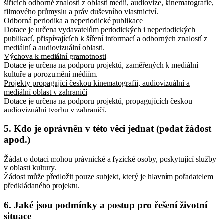
šířících odborné znalosti z oblasti médií, audiovize, kinematografie,
filmového průmyslu a práv duševního vlastnictví.
Odborná periodika a neperiodické publikace
Dotace je určena vydavatelům periodických i neperiodických
publikací, přispívajících k šíření informací a odborných znalostí z
mediální a audiovizuální oblasti.
Výchova k mediální gramotnosti
Dotace je určena na podporu projektů, zaměřených k mediální
kultuře a porozumění médiím.
Projekty propagující českou kinematografii, audiovizuální a
mediální oblast v zahraničí
Dotace je určena na podporu projektů, propagujících českou
audiovizuální tvorbu v zahraničí.
5. Kdo je oprávněn v této věci jednat (podat žádost
apod.)
Žádat o dotaci mohou právnické a fyzické osoby, poskytující služby
v oblasti kultury.
Žádost může předložit pouze subjekt, který je hlavním pořadatelem
předkládaného projektu.
6. Jaké jsou podmínky a postup pro řešení životní
situace