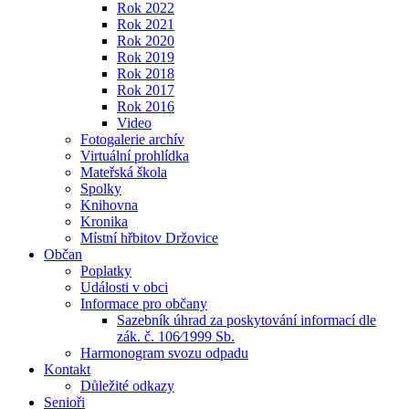
Rok 2022
Rok 2021
Rok 2020
Rok 2019
Rok 2018
Rok 2017
Rok 2016
Video
Fotogalerie archív
Virtuální prohlídka
Mateřská škola
Spolky
Knihovna
Kronika
Místní hřbitov Držovice
Občan
Poplatky
Události v obci
Informace pro občany
Sazebník úhrad za poskytování informací dle
zák. č. 106⁄1999 Sb.
Harmonogram svozu odpadu
Kontakt
Důležité odkazy
Senioři