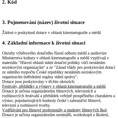
2. Kód
3. Pojmenování (název) životní situace
Žádost o poskytnutí dotace v oblasti kinematografie a médií
4. Základní informace k životní situaci
Okruhy výběrového dotačního řízení odboru médií a audiovize
Ministerstva kultury v oblasti kinematografie a médií vyplývají z
materiálu "Hlavní oblasti státní dotační politiky vůči nestátním
neziskovým organizacím" a ze "Zásad vlády pro poskytování dotací
ze státního rozpočtu České republiky nestátním neziskovým
organizacím ústředními orgány státní správy".
Dotace jsou poskytovány v těchto okruzích:
Festivaly, přehlídky a výstavy v oblasti kinematografie a médií
Dotace je určena organizátorům filmových, televizních a
rozhlasových festivalů a přehlídek veřejně prospěšného charakteru a
výstav, popularizujících hodnoty české i zahraniční filmové,
televizní a rozhlasové tvorby.
Vzdělávání pro filmové profesionály a studenty filmových škol
Dotace je určena organizátorům seminářů, workshopů a školení,