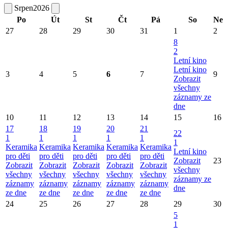
Srpen
2026
Po
Út
St
Čt
Pá
So
Ne
27
28
29
30
31
1
2
8
2
Letní kino
Letní kino
3
4
5
6
7
9
Zobrazit
všechny
záznamy ze
dne
10
11
12
13
14
15
16
17
18
19
20
21
22
1
1
1
1
1
1
Keramika
Keramika
Keramika
Keramika
Keramika
Letní kino
pro děti
pro děti
pro děti
pro děti
pro děti
Zobrazit
23
Zobrazit
Zobrazit
Zobrazit
Zobrazit
Zobrazit
všechny
všechny
všechny
všechny
všechny
všechny
záznamy ze
záznamy
záznamy
záznamy
záznamy
záznamy
dne
ze dne
ze dne
ze dne
ze dne
ze dne
24
25
26
27
28
29
30
5
1