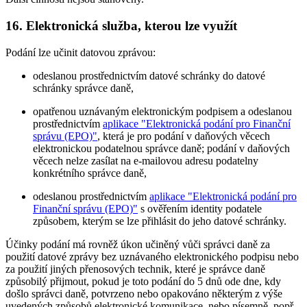
16. Elektronická služba, kterou lze využít
Podání lze učinit datovou zprávou:
odeslanou prostřednictvím datové schránky do datové
schránky správce daně,
opatřenou uznávaným elektronickým podpisem a odeslanou
prostřednictvím
aplikace "Elektronická podání pro Finanční
správu (EPO)"
, která je pro podání v daňových věcech
elektronickou podatelnou správce daně; podání v daňových
věcech nelze zasílat na e-mailovou adresu podatelny
konkrétního správce daně,
odeslanou prostřednictvím
aplikace "Elektronická podání pro
Finanční správu (EPO)"
s ověřením identity podatele
způsobem, kterým se lze přihlásit do jeho datové schránky.
Účinky podání má rovněž úkon učiněný vůči správci daně za
použití datové zprávy bez uznávaného elektronického podpisu nebo
za použití jiných přenosových technik, které je správce daně
způsobilý přijmout, pokud je toto podání do 5 dnů ode dne, kdy
došlo správci daně, potvrzeno nebo opakováno některým z výše
uvedených způsobů elektronické komunikace, nebo písemně, popř.