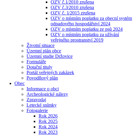
OZV č.1⁄2010 zrušena
OZV č.3⁄2010 zrušena
OZV č. 1⁄2015 zrušena
OZV o místním poplatku za obecní systém
odpadového hospodářství 2024
OZV o místním poplatku ze psů 2024
OZV o místním poplatku za užívání
veřejného prostranství 2019
Životní situace
Územní plán obce
Územní studie Držovice
Formuláře
Dotační tituly
Portál veřejných zakázek
Povodňový plán
Obec
Informace o obci
Archeologické nálezy
Zpravodaj
Letecké snímky
Fotogalerie
Rok 2026
Rok 2025
Rok 2024
Rok 2023