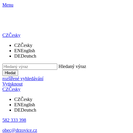
Menu
CZ
Česky
CZ
Česky
EN
English
DE
Deutsch
Hledaný výraz
Hledat
rozšířené vyhledávání
Vytisknout
CZ
Česky
CZ
Česky
EN
English
DE
Deutsch
582 333 398
obec@drzovice.cz