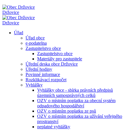
Držovice
Držovice
Úřad
Úřad obce
e-podatelna
Zastupitelstvo obce
Zastupitelstvo obce
Materiály pro zastupitele
Úřední deska obce Držovice
Úřední hodiny
Povinné informace
Rozklikávací rozpočet
Vyhlášky
Vyhlášky obce - sbírka právních předpisů
územních samosprávných celků
OZV o místním poplatku za obecní systém
odpadového hospodářství
OZV o místním poplatku ze psů
OZV o místním poplatku za užívání veřejného
prostranství
neplatné vyhlášky