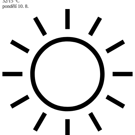
32/15 °C
pondělí
10. 8.