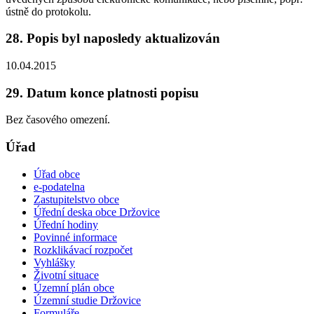
ústně do protokolu.
28. Popis byl naposledy aktualizován
10.04.2015
29. Datum konce platnosti popisu
Bez časového omezení.
Úřad
Úřad obce
e-podatelna
Zastupitelstvo obce
Úřední deska obce Držovice
Úřední hodiny
Povinné informace
Rozklikávací rozpočet
Vyhlášky
Životní situace
Územní plán obce
Územní studie Držovice
Formuláře