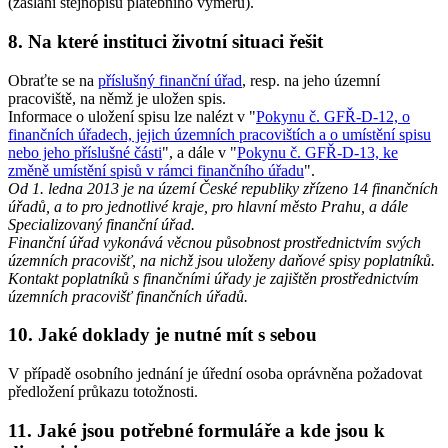
(zaslání stejnopisu platebního výměru).
8. Na které instituci životní situaci řešit
Obraťte se na
příslušný finanční úřad
, resp. na jeho územní
pracoviště, na němž je uložen spis.
Informace o uložení spisu lze nalézt v "
Pokynu č. GFŘ-D-12, o
finančních úřadech, jejich územních pracovištích a o umístění spisu
nebo jeho příslušné části
", a dále v "
Pokynu č. GFŘ-D-13, ke
změně umístění spisů v rámci finančního úřadu
".
Od 1. ledna 2013 je na území České republiky zřízeno 14 finančních
úřadů, a to pro jednotlivé kraje, pro hlavní město Prahu, a dále
Specializovaný finanční úřad.
Finanční úřad vykonává věcnou působnost prostřednictvím svých
územních pracovišť, na nichž jsou uloženy daňové spisy poplatníků.
Kontakt poplatníků s finančními úřady je zajištěn prostřednictvím
územních pracovišť finančních úřadů.
10. Jaké doklady je nutné mít s sebou
V případě osobního jednání je úřední osoba oprávněna požadovat
předložení průkazu totožnosti.
11. Jaké jsou potřebné formuláře a kde jsou k