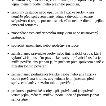
jejím jménem podle jiného právního předpisu,
zákonný zástupce nebo opatrovník fyzické osoby, která
nemůže před správcem daně jednat z důvodu omezené
svéprávnosti (zejm. pro nedostatek věku nebo z důvodu jejího
omezení soudem),
zmocněnec zvolený daňovým subjektem nebo ustanovený
zástupce,
společný zmocněnec nebo společný zástupce,
zaměstnanec právnické osoby nebo jiná fyzická osoba, která
vykonává činnost této právnické osoby - právnická osoba je
může pověřit, aby jednali jejím jménem před správcem daně v
rozsahu tohoto pověření,
zaměstnanec podnikající fyzické osoby nebo jiná fyzická
osoba pověřená k tomu, aby jednala jejím jménem před
správcem daně v rozsahu tohoto pověření,
prokurista právnické osoby - při správě daní je oprávněn
jednat jejím jménem, může-li podle udělené prokury jednat
samostatně.