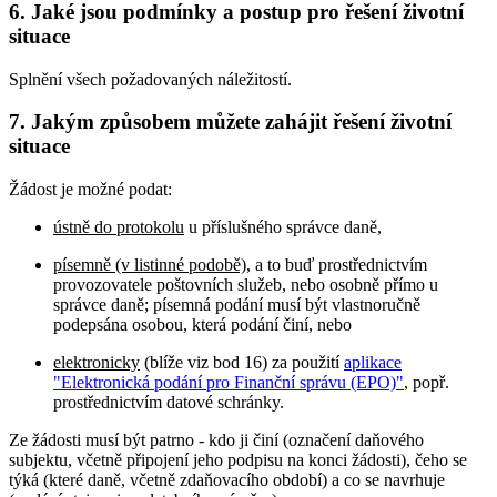
6. Jaké jsou podmínky a postup pro řešení životní
situace
Splnění všech požadovaných náležitostí.
7. Jakým způsobem můžete zahájit řešení životní
situace
Žádost je možné podat:
ústně do protokolu
u příslušného správce daně,
písemně (v listinné podobě)
, a to buď prostřednictvím
provozovatele poštovních služeb, nebo osobně přímo u
správce daně; písemná podání musí být vlastnoručně
podepsána osobou, která podání činí, nebo
elektronicky
(blíže viz bod 16) za použití
aplikace
"Elektronická podání pro Finanční správu (EPO)"
, popř.
prostřednictvím datové schránky.
Ze žádosti musí být patrno - kdo ji činí (označení daňového
subjektu, včetně připojení jeho podpisu na konci žádosti), čeho se
týká (které daně, včetně zdaňovacího období) a co se navrhuje