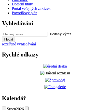
Dotační tituly
Portál veřejných zakázek
Povodňový plán
Vyhledávání
Hledaný výraz
Hledat
rozšířené vyhledávání
Rychlé odkazy
Kalendář
Srpen
2026