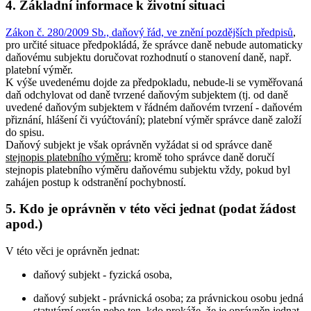
4. Základní informace k životní situaci
Zákon č. 280/2009 Sb., daňový řád, ve znění pozdějších předpisů
,
pro určité situace předpokládá, že správce daně nebude automaticky
daňovému subjektu doručovat rozhodnutí o stanovení daně, např.
platební výměr.
K výše uvedenému dojde za předpokladu, nebude-li se vyměřovaná
daň odchylovat od daně tvrzené daňovým subjektem (tj. od daně
uvedené daňovým subjektem v řádném daňovém tvrzení - daňovém
přiznání, hlášení či vyúčtování); platební výměr správce daně založí
do spisu.
Daňový subjekt je však oprávněn vyžádat si od správce daně
stejnopis platebního výměru
; kromě toho správce daně doručí
stejnopis platebního výměru daňovému subjektu vždy, pokud byl
zahájen postup k odstranění pochybností.
5. Kdo je oprávněn v této věci jednat (podat žádost
apod.)
V této věci je oprávněn jednat:
daňový subjekt - fyzická osoba,
daňový subjekt - právnická osoba; za právnickou osobu jedná
statutární orgán nebo ten, kdo prokáže, že je oprávněn jednat