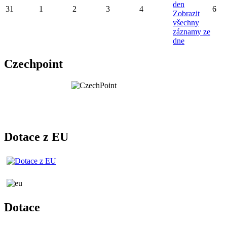
den
31
1
2
3
4
6
Zobrazit
všechny
záznamy ze
dne
Czechpoint
Dotace z EU
Dotace