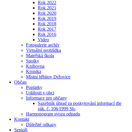
Rok 2022
Rok 2021
Rok 2020
Rok 2019
Rok 2018
Rok 2017
Rok 2016
Video
Fotogalerie archív
Virtuální prohlídka
Mateřská škola
Spolky
Knihovna
Kronika
Místní hřbitov Držovice
Občan
Poplatky
Události v obci
Informace pro občany
Sazebník úhrad za poskytování informací dle
zák. č. 106⁄1999 Sb.
Harmonogram svozu odpadu
Kontakt
Důležité odkazy
Senioři