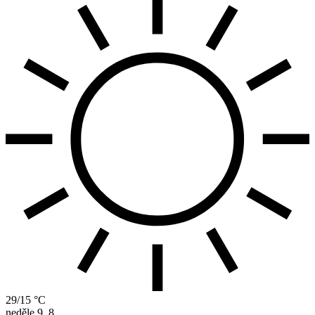
29/15 °C
neděle
9. 8.