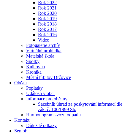
Rok 2022
Rok 2021
Rok 2020
Rok 2019
Rok 2018
Rok 2017
Rok 2016
Video
Fotogalerie archív
Virtuální prohlídka
Mateřská škola
Spolky
Knihovna
Kronika
Místní hřbitov Držovice
Občan
Poplatky
Události v obci
Informace pro občany
Sazebník úhrad za poskytování informací dle
zák. č. 106⁄1999 Sb.
Harmonogram svozu odpadu
Kontakt
Důležité odkazy
Senioři