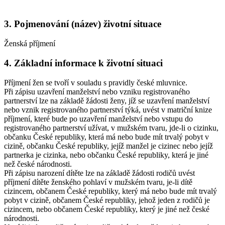
3. Pojmenování (název) životní situace
Ženská příjmení
4. Základní informace k životní situaci
Příjmení žen se tvoří v souladu s pravidly české mluvnice.
Při zápisu uzavření manželství nebo vzniku registrovaného
partnerství lze na základě žádosti ženy, jíž se uzavření manželství
nebo vznik registrovaného partnerství týká, uvést v matriční knize
příjmení, které bude po uzavření manželství nebo vstupu do
registrovaného partnerství užívat, v mužském tvaru, jde-li o cizinku,
občanku České republiky, která má nebo bude mít trvalý pobyt v
cizině, občanku České republiky, jejíž manžel je cizinec nebo jejíž
partnerka je cizinka, nebo občanku České republiky, která je jiné
než české národnosti.
Při zápisu narození dítěte lze na základě žádosti rodičů uvést
příjmení dítěte ženského pohlaví v mužském tvaru, je-li dítě
cizincem, občanem České republiky, který má nebo bude mít trvalý
pobyt v cizině, občanem České republiky, jehož jeden z rodičů je
cizincem, nebo občanem České republiky, který je jiné než české
národnosti.