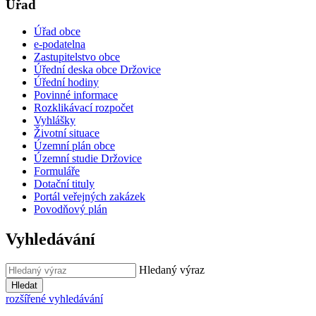
Úřad
Úřad obce
e-podatelna
Zastupitelstvo obce
Úřední deska obce Držovice
Úřední hodiny
Povinné informace
Rozklikávací rozpočet
Vyhlášky
Životní situace
Územní plán obce
Územní studie Držovice
Formuláře
Dotační tituly
Portál veřejných zakázek
Povodňový plán
Vyhledávání
Hledaný výraz
Hledat
rozšířené vyhledávání