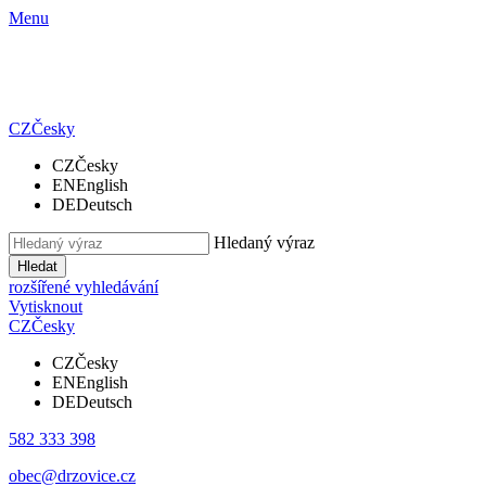
Menu
CZ
Česky
CZ
Česky
EN
English
DE
Deutsch
Hledaný výraz
Hledat
rozšířené vyhledávání
Vytisknout
CZ
Česky
CZ
Česky
EN
English
DE
Deutsch
582 333 398
obec@drzovice.cz