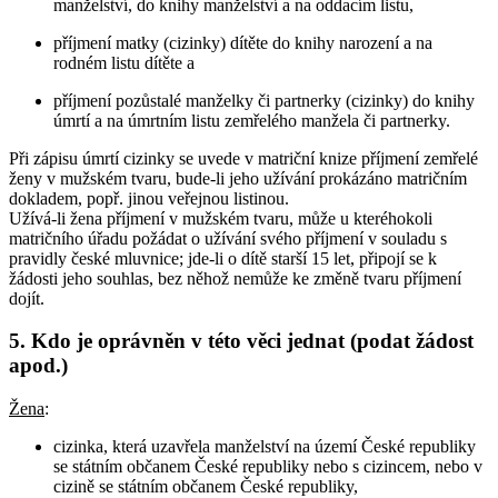
manželství, do knihy manželství a na oddacím listu,
příjmení matky (cizinky) dítěte do knihy narození a na
rodném listu dítěte a
příjmení pozůstalé manželky či partnerky (cizinky) do knihy
úmrtí a na úmrtním listu zemřelého manžela či partnerky.
Při zápisu úmrtí cizinky se uvede v matriční knize příjmení zemřelé
ženy v mužském tvaru, bude-li jeho užívání prokázáno matričním
dokladem, popř. jinou veřejnou listinou.
Užívá-li žena příjmení v mužském tvaru, může u kteréhokoli
matričního úřadu požádat o užívání svého příjmení v souladu s
pravidly české mluvnice; jde-li o dítě starší 15 let, připojí se k
žádosti jeho souhlas, bez něhož nemůže ke změně tvaru příjmení
dojít.
5. Kdo je oprávněn v této věci jednat (podat žádost
apod.)
Žena
:
cizinka, která uzavřela manželství na území České republiky
se státním občanem České republiky nebo s cizincem, nebo v
cizině se státním občanem České republiky,