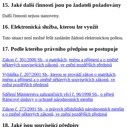
15. Jaké další činnosti jsou po žadateli požadovány
Další činnosti nejsou stanoveny.
16. Elektronická služba, kterou lze využít
Tuto situaci není možné řešit zasláním žádosti elektronickou poštou.
17. Podle kterého právního předpisu se postupuje
Zákon č. 301/2000 Sb., o matrikách, jménu a příjmení a o změně
některých souvisejících zákonů, ve znění pozdějších předpisů
Vyhláška č. 207/2001 Sb., kterou se provádí zákon o matrikách,
jménu a příjmení a o změně některých souvisejících zákonů, ve
znění pozdějších předpisů
Sdělení Ministerstva zahraničních věcí č. 96/1998 Sb., o přijetí
Rámcové úmluvy o ochraně národnostních menšin
Zákon č. 273/2001 Sb., o právech příslušníků národnostních menšin
a o změně některých zákonů, ve znění pozdějších předpisů
18. Jaké jsou související předpisy