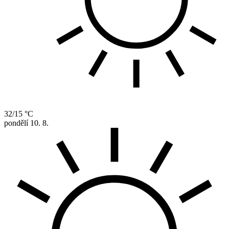
32/15 °C
pondělí
10. 8.