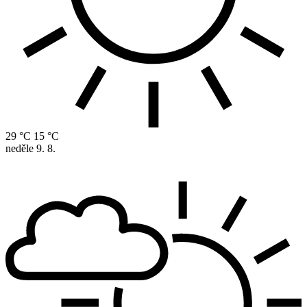
29 °C
15 °C
neděle
9. 8.