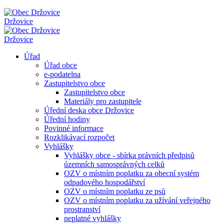
Držovice
Držovice
Úřad
Úřad obce
e-podatelna
Zastupitelstvo obce
Zastupitelstvo obce
Materiály pro zastupitele
Úřední deska obce Držovice
Úřední hodiny
Povinné informace
Rozklikávací rozpočet
Vyhlášky
Vyhlášky obce - sbírka právních předpisů
územních samosprávných celků
OZV o místním poplatku za obecní systém
odpadového hospodářství
OZV o místním poplatku ze psů
OZV o místním poplatku za užívání veřejného
prostranství
neplatné vyhlášky