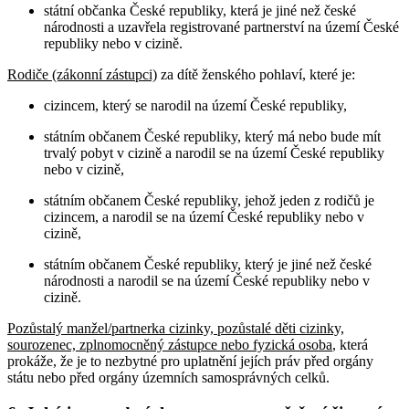
státní občanka České republiky, která je jiné než české
národnosti a uzavřela registrované partnerství na území České
republiky nebo v cizině.
Rodiče (zákonní zástupci)
za dítě ženského pohlaví, které je:
cizincem, který se narodil na území České republiky,
státním občanem České republiky, který má nebo bude mít
trvalý pobyt v cizině a narodil se na území České republiky
nebo v cizině,
státním občanem České republiky, jehož jeden z rodičů je
cizincem, a narodil se na území České republiky nebo v
cizině,
státním občanem České republiky, který je jiné než české
národnosti a narodil se na území České republiky nebo v
cizině.
Pozůstalý manžel/partnerka cizinky, pozůstalé děti cizinky,
sourozenec, zplnomocněný zástupce nebo fyzická osoba
, která
prokáže, že je to nezbytné pro uplatnění jejích práv před orgány
státu nebo před orgány územních samosprávných celků
.