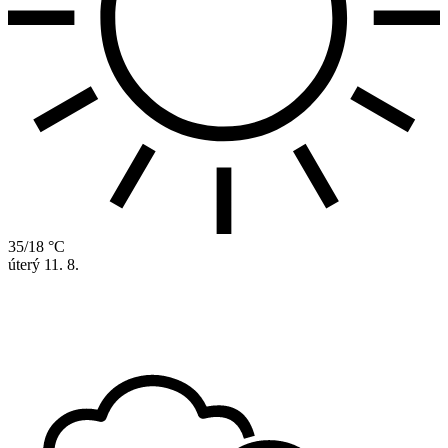
35/18 °C
úterý
11. 8.