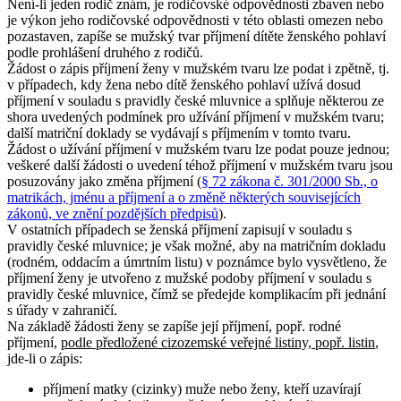
Není-li jeden rodič znám, je rodičovské odpovědnosti zbaven nebo
je výkon jeho rodičovské odpovědnosti v této oblasti omezen nebo
pozastaven, zapíše se mužský tvar příjmení dítěte ženského pohlaví
podle prohlášení druhého z rodičů.
Žádost o zápis příjmení ženy v mužském tvaru lze podat i zpětně, tj.
v případech, kdy žena nebo dítě ženského pohlaví užívá dosud
příjmení v souladu s pravidly české mluvnice a splňuje některou ze
shora uvedených podmínek pro užívání příjmení v mužském tvaru;
další matriční doklady se vydávají s příjmením v tomto tvaru.
Žádost o užívání příjmení v mužském tvaru lze podat pouze jednou;
veškeré další žádosti o uvedení téhož příjmení v mužském tvaru jsou
posuzovány jako změna příjmení (
§ 72 zákona č. 301/2000 Sb., o
matrikách, jménu a příjmení a o změně některých souvisejících
zákonů, ve znění pozdějších předpisů
).
V ostatních případech se ženská příjmení zapisují v souladu s
pravidly české mluvnice; je však možné, aby na matričním dokladu
(rodném, oddacím a úmrtním listu) v poznámce bylo vysvětleno, že
příjmení ženy je utvořeno z mužské podoby příjmení v souladu s
pravidly české mluvnice, čímž se předejde komplikacím při jednání
s úřady v zahraničí.
Na základě žádosti ženy se zapíše její příjmení, popř. rodné
příjmení,
podle předložené cizozemské veřejné listiny, popř. listin
,
jde-li o zápis:
příjmení matky (cizinky) muže nebo ženy, kteří uzavírají