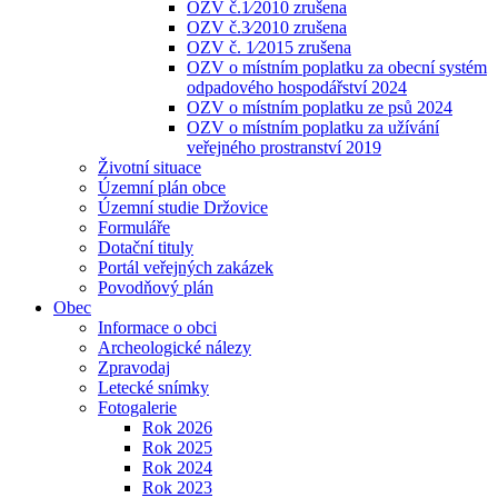
OZV č.1⁄2010 zrušena
OZV č.3⁄2010 zrušena
OZV č. 1⁄2015 zrušena
OZV o místním poplatku za obecní systém
odpadového hospodářství 2024
OZV o místním poplatku ze psů 2024
OZV o místním poplatku za užívání
veřejného prostranství 2019
Životní situace
Územní plán obce
Územní studie Držovice
Formuláře
Dotační tituly
Portál veřejných zakázek
Povodňový plán
Obec
Informace o obci
Archeologické nálezy
Zpravodaj
Letecké snímky
Fotogalerie
Rok 2026
Rok 2025
Rok 2024
Rok 2023