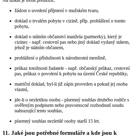
Na úřadu je třeba předložit:
žádost o uvedení příjmení v mužském tvaru,
doklad o trvalém pobytu v cizině, příp. prohlášení o tomto
pobytu,
doklad o státním občanství manžela (partnerky), který je
cizinec - např. cestovní pas nebo jiný doklad vydaný státem,
jehož je státním občanem,
prohlášení o příslušnosti k národnostní menšině,
průkaz totožnosti žadatele - např. občanský průkaz, cestovní
pas, průkaz o povolení k pobytu na území České republiky,
matriční doklad, byl-li již zápis proveden a pokud jej osoba
vlastní,
jde-li o nezletilou osobu - písemný souhlas druhého rodiče s
ověřeným podpisem nebo pravomocné rozhodnutí soudu
nahrazující tento souhlas,
písemný souhlas nezletilé osoby starší 15 let.
11. Jaké jsou potřebné formuláře a kde jsou k