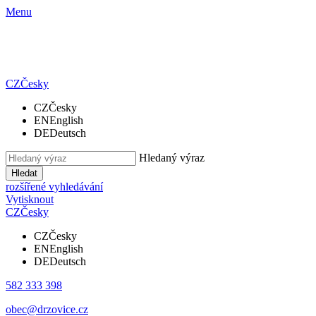
Menu
CZ
Česky
CZ
Česky
EN
English
DE
Deutsch
Hledaný výraz
Hledat
rozšířené vyhledávání
Vytisknout
CZ
Česky
CZ
Česky
EN
English
DE
Deutsch
582 333 398
obec@drzovice.cz