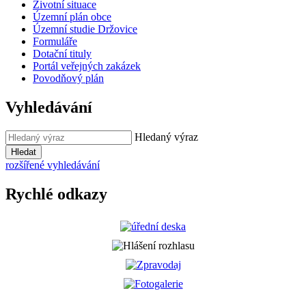
Životní situace
Územní plán obce
Územní studie Držovice
Formuláře
Dotační tituly
Portál veřejných zakázek
Povodňový plán
Vyhledávání
Hledaný výraz
Hledat
rozšířené vyhledávání
Rychlé odkazy