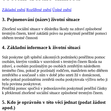
Základní znění
Rozšířené znění
Úplné znění
3. Pojmenování (název) životní situace
Zhoršení sociální situace v důsledku škody na zdraví způsobené
trestným činem, které zakládá právo na poskytnutí peněžité pomoci
obětem trestné činnosti
4. Základní informace k životní situaci
Stát poskytne (při splnění zákonných podmínek) peněžitou pomoc
osobám, kterým vznikla v souvislosti s trestným činem škoda na
zdraví, a osobám pozůstalým po osobách zemřelým následkem
trestného činu, pokud je pozůstalý rodičem, manželem nebo dítětem
zemřelého a současně s ním v době jeho smrti žil v domácnosti,
nebo pokud pozůstalému zemřelá osoba poskytovala výživu nebo ji
byla povinna poskytovat.
Peněžitá pomoc spočívá v jednorázovém poskytnutí peněžní částky
k překlenutí zhoršené sociální situace způsobené trestným činem.
5. Kdo je oprávněn v této věci jednat (podat žádost
apod.)