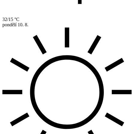
32/15 °C
pondělí
10. 8.