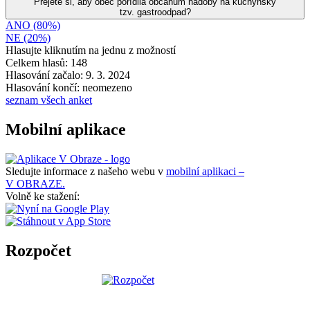
Přejete si, aby obec pořídila občanům nádoby na kuchyňský
tzv. gastroodpad?
ANO (80%)
NE (20%)
Hlasujte kliknutím na jednu z možností
Celkem hlasů: 148
Hlasování začalo: 9. 3. 2024
Hlasování končí: neomezeno
seznam všech anket
Mobilní aplikace
Sledujte informace z našeho webu v
mobilní aplikaci –
V OBRAZE.
Volně ke stažení:
Rozpočet