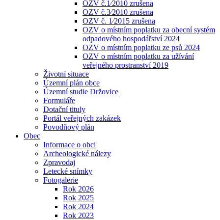
OZV č.1⁄2010 zrušena
OZV č.3⁄2010 zrušena
OZV č. 1⁄2015 zrušena
OZV o místním poplatku za obecní systém
odpadového hospodářství 2024
OZV o místním poplatku ze psů 2024
OZV o místním poplatku za užívání
veřejného prostranství 2019
Životní situace
Územní plán obce
Územní studie Držovice
Formuláře
Dotační tituly
Portál veřejných zakázek
Povodňový plán
Obec
Informace o obci
Archeologické nálezy
Zpravodaj
Letecké snímky
Fotogalerie
Rok 2026
Rok 2025
Rok 2024
Rok 2023