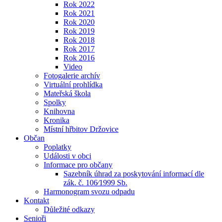
Rok 2022
Rok 2021
Rok 2020
Rok 2019
Rok 2018
Rok 2017
Rok 2016
Video
Fotogalerie archív
Virtuální prohlídka
Mateřská škola
Spolky
Knihovna
Kronika
Místní hřbitov Držovice
Občan
Poplatky
Události v obci
Informace pro občany
Sazebník úhrad za poskytování informací dle
zák. č. 106⁄1999 Sb.
Harmonogram svozu odpadu
Kontakt
Důležité odkazy
Senioři