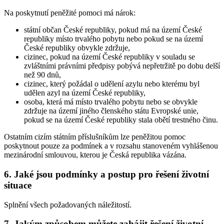
Na poskytnutí peněžité pomoci má nárok:
státní občan České republiky, pokud má na území České
republiky místo trvalého pobytu nebo pokud se na území
České republiky obvykle zdržuje,
cizinec, pokud na území České republiky v souladu se
zvláštními právními předpisy pobývá nepřetržitě po dobu delší
než 90 dnů,
cizinec, který požádal o udělení azylu nebo kterému byl
udělen azyl na území České republiky,
osoba, která má místo trvalého pobytu nebo se obvykle
zdržuje na území jiného členského státu Evropské unie,
pokud se na území České republiky stala obětí trestného činu.
Ostatním cizím státním příslušníkům lze peněžitou pomoc
poskytnout pouze za podmínek a v rozsahu stanoveném vyhlášenou
mezinárodní smlouvou, kterou je Česká republika vázána.
6. Jaké jsou podmínky a postup pro řešení životní
situace
Splnění všech požadovaných náležitostí.
7. Jakým způsobem můžete zahájit řešení životní