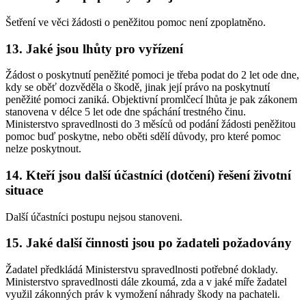
Šetření ve věci žádosti o peněžitou pomoc není zpoplatněno.
13. Jaké jsou lhůty pro vyřízení
Žádost o poskytnutí peněžité pomoci je třeba podat do 2 let ode dne,
kdy se oběť dozvěděla o škodě, jinak její právo na poskytnutí
peněžité pomoci zaniká. Objektivní promlčecí lhůta je pak zákonem
stanovena v délce 5 let ode dne spáchání trestného činu.
Ministerstvo spravedlnosti do 3 měsíců od podání žádosti peněžitou
pomoc buď poskytne, nebo oběti sdělí důvody, pro které pomoc
nelze poskytnout.
14. Kteří jsou další účastníci (dotčení) řešení životní
situace
Další účastníci postupu nejsou stanoveni.
15. Jaké další činnosti jsou po žadateli požadovány
Žadatel předkládá Ministerstvu spravedlnosti potřebné doklady.
Ministerstvo spravedlnosti dále zkoumá, zda a v jaké míře žadatel
využil zákonných práv k vymožení náhrady škody na pachateli.