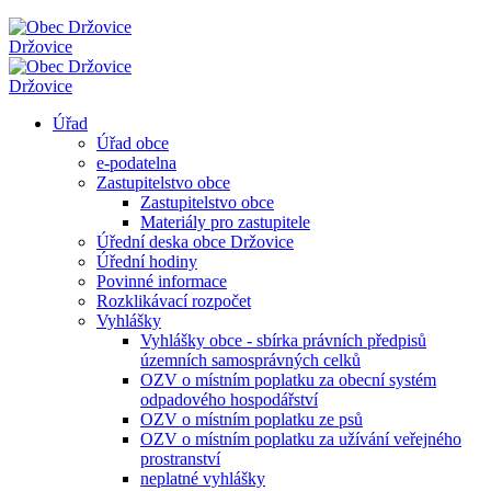
Držovice
Držovice
Úřad
Úřad obce
e-podatelna
Zastupitelstvo obce
Zastupitelstvo obce
Materiály pro zastupitele
Úřední deska obce Držovice
Úřední hodiny
Povinné informace
Rozklikávací rozpočet
Vyhlášky
Vyhlášky obce - sbírka právních předpisů
územních samosprávných celků
OZV o místním poplatku za obecní systém
odpadového hospodářství
OZV o místním poplatku ze psů
OZV o místním poplatku za užívání veřejného
prostranství
neplatné vyhlášky