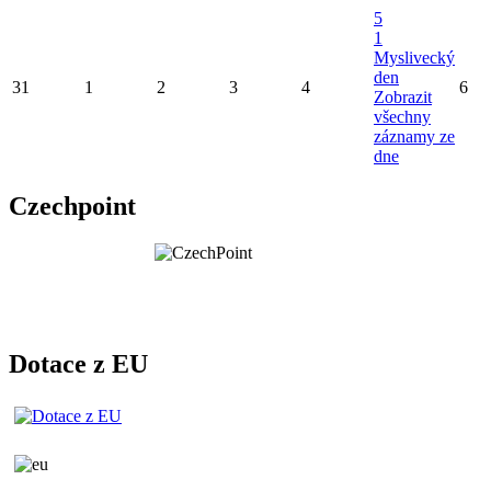
5
1
Myslivecký
den
31
1
2
3
4
6
Zobrazit
všechny
záznamy ze
dne
Czechpoint
Dotace z EU