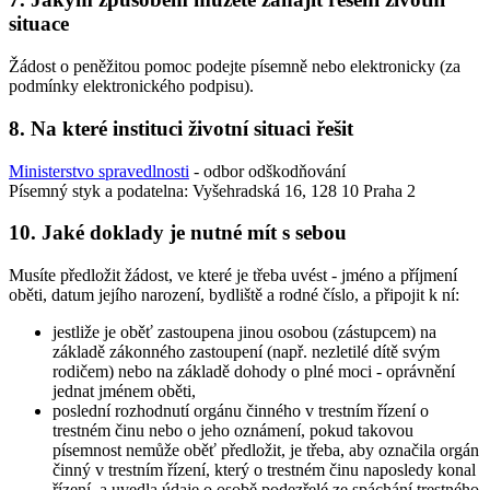
situace
Žádost o peněžitou pomoc podejte písemně nebo elektronicky (za
podmínky elektronického podpisu).
8. Na které instituci životní situaci řešit
Ministerstvo spravedlnosti
- odbor odškodňování
Písemný styk a podatelna: Vyšehradská 16, 128 10 Praha 2
10. Jaké doklady je nutné mít s sebou
Musíte předložit žádost, ve které je třeba uvést - jméno a příjmení
oběti, datum jejího narození, bydliště a rodné číslo, a připojit k ní:
jestliže je oběť zastoupena jinou osobou (zástupcem) na
základě zákonného zastoupení (např. nezletilé dítě svým
rodičem) nebo na základě dohody o plné moci - oprávnění
jednat jménem oběti,
poslední rozhodnutí orgánu činného v trestním řízení o
trestném činu nebo o jeho oznámení, pokud takovou
písemnost nemůže oběť předložit, je třeba, aby označila orgán
činný v trestním řízení, který o trestném činu naposledy konal
řízení, a uvedla údaje o osobě podezřelé ze spáchání trestného