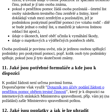
činu, pokud je jí tato osoba známa,
pokud o peněžitou pomoc žádá osoba pozůstalá - úmrtní list
osoby následkem trestného činu zemřelé a listiny, které
dokládají vztah mezi zemřelým a pozůstalým, jež je
podmínkou poskytnutí peněžité pomoci (ve vztahu rodič - dítě
se bude jednat o rodný list, u manželů je takovou listinou
oddací list apod.),
údaje o úkonech, které oběť učinila k vymáhání škody,
údaje o majetkových a výdělečných poměrech oběti.
Osoba pozůstalá je povinna uvést, zda je jedinou osobou splňující
podmínky pro poskytnutí pomoci, popř. kolik osob tyto podmínky
splňuje, pokud jsou jí tyto skutečnosti známy.
11. Jaké jsou potřebné formuláře a kde jsou k
dispozici
K podání žádosti není určena povinná forma.
Doporučujeme však využít "
Dotazník pro účely podání žádosti o
peněžitou pomoc obětem trestné činnosti
", který je k dispozici na
internetových stránkách Ministerstva spravedlnosti, příp. vám jej (na
požádání) zašle Ministerstvo spravedlnosti poštou.
12. Jaké jsou poplatky a jak je lze uhradit