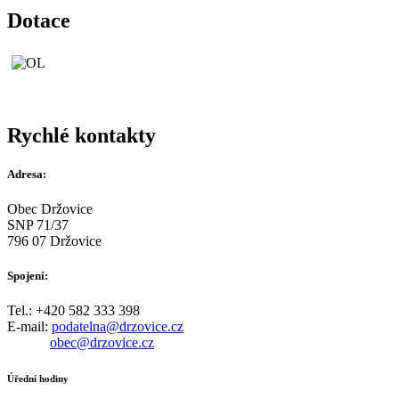
Dotace
Rychlé kontakty
Adresa:
Obec Držovice
SNP 71/37
796 07 Držovice
Spojení:
Tel.: +420 582 333 398
E-mail:
podatelna@drzovice.cz
obec@drzovice.cz
Úřední hodiny