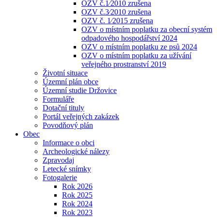
OZV č.1⁄2010 zrušena
OZV č.3⁄2010 zrušena
OZV č. 1⁄2015 zrušena
OZV o místním poplatku za obecní systém
odpadového hospodářství 2024
OZV o místním poplatku ze psů 2024
OZV o místním poplatku za užívání
veřejného prostranství 2019
Životní situace
Územní plán obce
Územní studie Držovice
Formuláře
Dotační tituly
Portál veřejných zakázek
Povodňový plán
Obec
Informace o obci
Archeologické nálezy
Zpravodaj
Letecké snímky
Fotogalerie
Rok 2026
Rok 2025
Rok 2024
Rok 2023