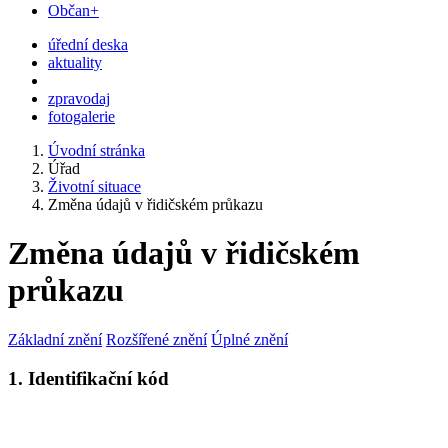
Občan+
úřední deska
aktuality
zpravodaj
fotogalerie
Úvodní stránka
Úřad
Životní situace
Změna údajů v řidičském průkazu
Změna údajů v řidičském
průkazu
Základní znění
Rozšířené znění
Úplné znění
1. Identifikační kód