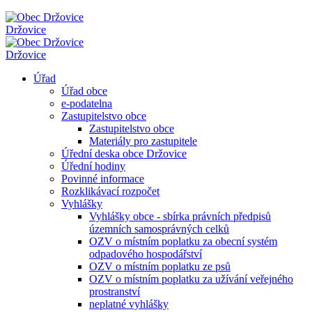
Držovice
Držovice
Úřad
Úřad obce
e-podatelna
Zastupitelstvo obce
Zastupitelstvo obce
Materiály pro zastupitele
Úřední deska obce Držovice
Úřední hodiny
Povinné informace
Rozklikávací rozpočet
Vyhlášky
Vyhlášky obce - sbírka právních předpisů
územních samosprávných celků
OZV o místním poplatku za obecní systém
odpadového hospodářství
OZV o místním poplatku ze psů
OZV o místním poplatku za užívání veřejného
prostranství
neplatné vyhlášky