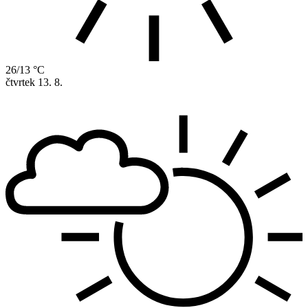
26/13 °C
čtvrtek
13. 8.