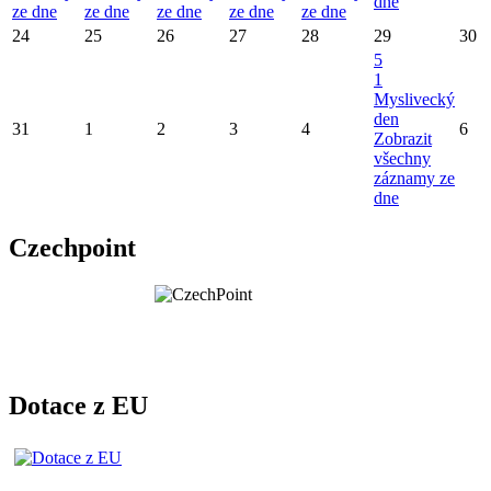
dne
ze dne
ze dne
ze dne
ze dne
ze dne
24
25
26
27
28
29
30
5
1
Myslivecký
den
31
1
2
3
4
6
Zobrazit
všechny
záznamy ze
dne
Czechpoint
Dotace z EU