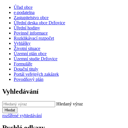
Úřad obce
e-podatelna
Zastupitelstvo obce
Úřední deska obce Držovice
Úřední hodiny
Povinné informace
Rozklikávací rozpočet
Vyhlášky
Životní situace
Územní plán obce
Územní studie Držovice
Formuláře
Dotační tituly
Portál veřejných zakázek
Povodňový plán
Vyhledávání
Hledaný výraz
Hledat
rozšířené vyhledávání
Rychlé odkazy