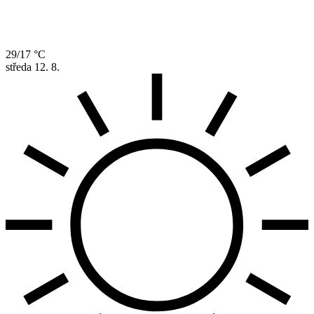
29/17 °C
středa
12. 8.