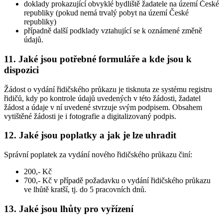
doklady prokazující obvyklé bydliště žadatele na území České
republiky (pokud nemá trvalý pobyt na území České
republiky)
případně další podklady vztahující se k oznámené změně
údajů.
11. Jaké jsou potřebné formuláře a kde jsou k
dispozici
Žádost o vydání řidičského průkazu je tisknuta ze systému registru
řidičů, kdy po kontrole údajů uvedených v této žádosti, žadatel
žádost a údaje v ní uvedené stvrzuje svým podpisem. Obsahem
vytištěné žádosti je i fotografie a digitalizovaný podpis.
12. Jaké jsou poplatky a jak je lze uhradit
Správní poplatek za vydání nového řidičského průkazu činí:
200,- Kč
700,- Kč v případě požadavku o vydání řidičského průkazu
ve lhůtě kratší, tj. do 5 pracovních dnů.
13. Jaké jsou lhůty pro vyřízení