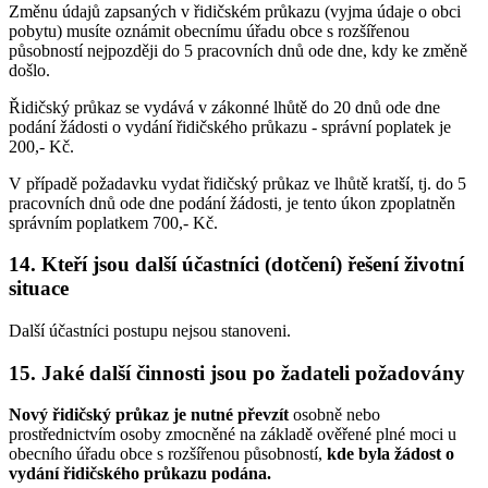
Změnu údajů zapsaných v řidičském průkazu (vyjma údaje o obci
pobytu) musíte oznámit obecnímu úřadu obce s rozšířenou
působností nejpozději do 5 pracovních dnů ode dne, kdy ke změně
došlo.
Řidičský průkaz se vydává v zákonné lhůtě do 20 dnů ode dne
podání žádosti o vydání řidičského průkazu - správní poplatek je
200,- Kč.
V případě požadavku vydat řidičský průkaz ve lhůtě kratší, tj. do 5
pracovních dnů ode dne podání žádosti, je tento úkon zpoplatněn
správním poplatkem 700,- Kč.
14. Kteří jsou další účastníci (dotčení) řešení životní
situace
Další účastníci postupu nejsou stanoveni.
15. Jaké další činnosti jsou po žadateli požadovány
Nový řidičský průkaz je nutné převzít
osobně nebo
prostřednictvím osoby zmocněné na základě ověřené plné moci u
obecního úřadu obce s rozšířenou působností,
kde byla žádost o
vydání řidičského průkazu podána.