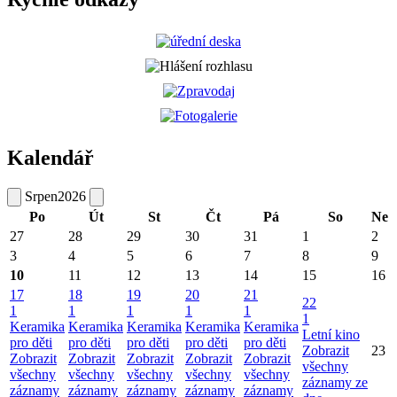
Kalendář
Srpen
2026
Po
Út
St
Čt
Pá
So
Ne
27
28
29
30
31
1
2
3
4
5
6
7
8
9
10
11
12
13
14
15
16
17
18
19
20
21
22
1
1
1
1
1
1
Keramika
Keramika
Keramika
Keramika
Keramika
Letní kino
pro děti
pro děti
pro děti
pro děti
pro děti
Zobrazit
23
Zobrazit
Zobrazit
Zobrazit
Zobrazit
Zobrazit
všechny
všechny
všechny
všechny
všechny
všechny
záznamy ze
záznamy
záznamy
záznamy
záznamy
záznamy