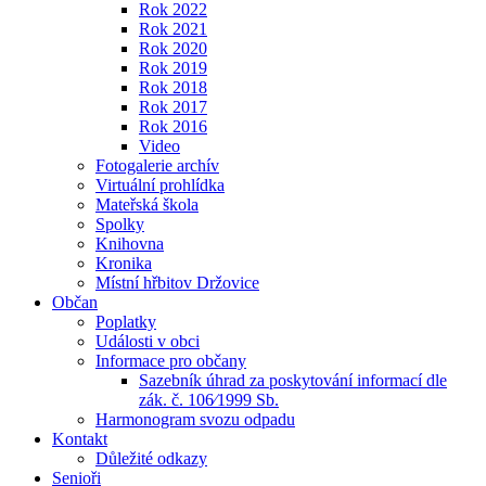
Rok 2022
Rok 2021
Rok 2020
Rok 2019
Rok 2018
Rok 2017
Rok 2016
Video
Fotogalerie archív
Virtuální prohlídka
Mateřská škola
Spolky
Knihovna
Kronika
Místní hřbitov Držovice
Občan
Poplatky
Události v obci
Informace pro občany
Sazebník úhrad za poskytování informací dle
zák. č. 106⁄1999 Sb.
Harmonogram svozu odpadu
Kontakt
Důležité odkazy
Senioři