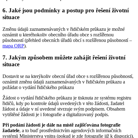
6. Jaké jsou podmínky a postup pro řešení životní
situace
Změnu údajů zaznamenávaných v řidičském průkazu je možné
oznámit u kteréhokoliv obecního úřadu obce s rozšířenou
působností (přehled obecních úřadů obcí s rozšířenou působností –
mapa ORP
)
.
7. Jakým způsobem můžete zahájit řešení životní
situace
Dostavit se na kterýkoliv obecní úřad obce s rozšířenou působností,
oznámit změnu údajů zaznamenávaných v řidičském průkazu a
požádat o vydání řidičského průkazu
Žádost o vydání řidičského průkazu je tisknuta ze systému registru
řidičů, kdy po kontrole údajů uvedených v této žádosti, žadatel
žádost a údaje v ní uvedené stvrzuje svým podpisem. Obsahem
vytištěné žádosti je i fotografie a digitalizovaný podpis.
Při podání žádosti je dále na místě zajišťována fotografie
žadatele
, a to buď prostřednictvím agendových informačních
systémů Ministerstva vnitra (pokud je zde fotografie již k dispozici).