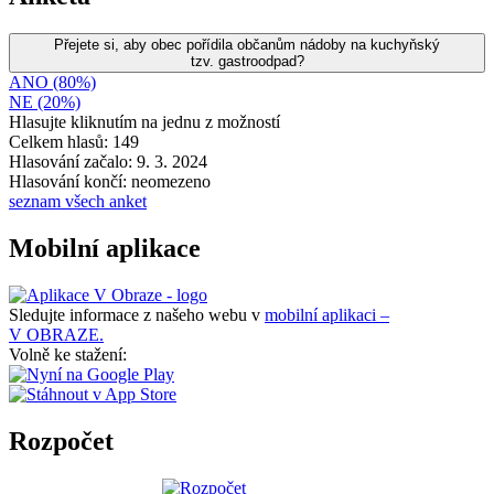
Přejete si, aby obec pořídila občanům nádoby na kuchyňský
tzv. gastroodpad?
ANO (80%)
NE (20%)
Hlasujte kliknutím na jednu z možností
Celkem hlasů: 149
Hlasování začalo: 9. 3. 2024
Hlasování končí: neomezeno
seznam všech anket
Mobilní aplikace
Sledujte informace z našeho webu v
mobilní aplikaci –
V OBRAZE.
Volně ke stažení:
Rozpočet