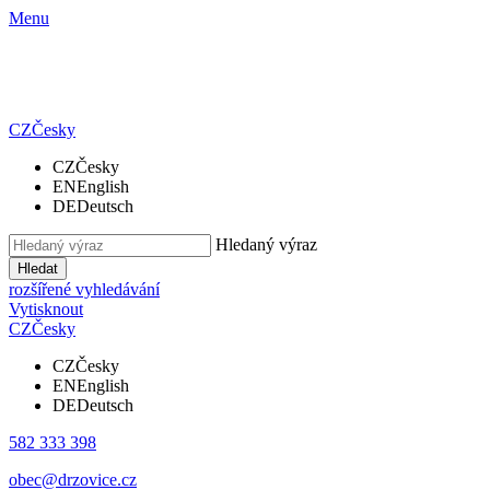
Menu
CZ
Česky
CZ
Česky
EN
English
DE
Deutsch
Hledaný výraz
Hledat
rozšířené vyhledávání
Vytisknout
CZ
Česky
CZ
Česky
EN
English
DE
Deutsch
582 333 398
obec@drzovice.cz