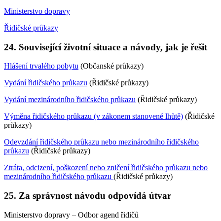
Ministerstvo dopravy
Řidičské průkazy
24. Související životní situace a návody, jak je řešit
Hlášení trvalého pobytu
(Občanské průkazy)
Vydání řidičského průkazu
(Řidičské průkazy)
Vydání mezinárodního řidičského průkazu
(Řidičské průkazy)
Výměna řidičského průkazu (v zákonem stanovené lhůtě)
(Řidičské
průkazy)
Odevzdání řidičského průkazu nebo mezinárodního řidičského
průkazu
(Řidičské průkazy)
Ztráta, odcizení, poškození nebo zničení řidičského průkazu nebo
mezinárodního řidičského průkazu
(Řidičské průkazy)
25. Za správnost návodu odpovídá útvar
Ministerstvo dopravy – Odbor agend řidičů