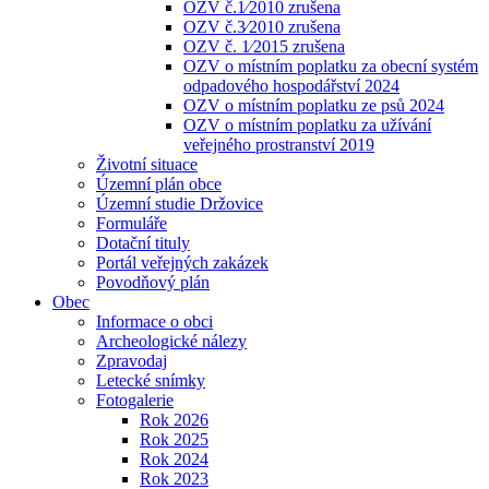
OZV č.1⁄2010 zrušena
OZV č.3⁄2010 zrušena
OZV č. 1⁄2015 zrušena
OZV o místním poplatku za obecní systém
odpadového hospodářství 2024
OZV o místním poplatku ze psů 2024
OZV o místním poplatku za užívání
veřejného prostranství 2019
Životní situace
Územní plán obce
Územní studie Držovice
Formuláře
Dotační tituly
Portál veřejných zakázek
Povodňový plán
Obec
Informace o obci
Archeologické nálezy
Zpravodaj
Letecké snímky
Fotogalerie
Rok 2026
Rok 2025
Rok 2024
Rok 2023