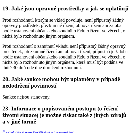
19. Jaké jsou opravné prostředky a jak se uplatňují
Proti rozhodnutí, kterým se vklad povoluje, není přípustný žádný
opravný prostředek, přezkumné řízení, obnova řízení ani žaloba
podle ustanovení občanského soudního řádu o řízení ve věcech, o
nichž bylo rozhodnuto jiným orgánem.
Proti rozhodnutí o zamítnutí vkladu není přípustný žádný opravný
prostředek, přezkumné řízení ani obnova řízení; přípustná je žaloba
podle ustanovení občanského soudního řádu o řízení ve věcech, o
nichž bylo rozhodnuto jiným orgánem, která musí být podána ve
lhůtě 30 dnů ode dne doručení rozhodnutí.
20. Jaké sankce mohou být uplatněny v případě
nedodržení povinností
Sankce nejsou stanoveny.
23. Informace o popisovaném postupu (o řešení
životní situace) je možné získat také z jiných zdrojů
a v jiné formě