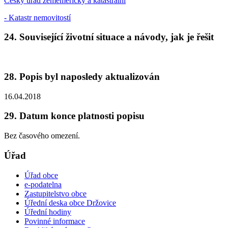
Český úřad zeměměřický a katastrální
- Katastr nemovitostí
24. Související životní situace a návody, jak je řešit
28. Popis byl naposledy aktualizován
16.04.2018
29. Datum konce platnosti popisu
Bez časového omezení.
Úřad
Úřad obce
e-podatelna
Zastupitelstvo obce
Úřední deska obce Držovice
Úřední hodiny
Povinné informace