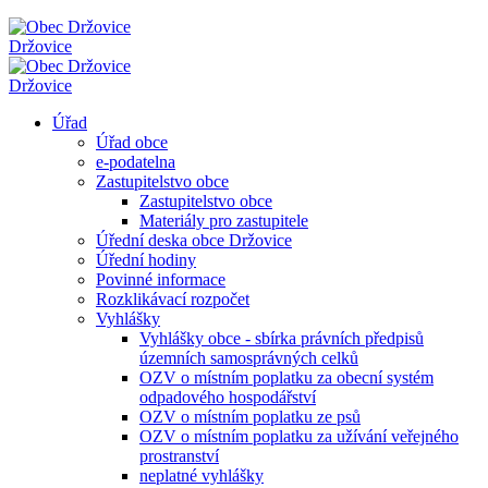
Držovice
Držovice
Úřad
Úřad obce
e-podatelna
Zastupitelstvo obce
Zastupitelstvo obce
Materiály pro zastupitele
Úřední deska obce Držovice
Úřední hodiny
Povinné informace
Rozklikávací rozpočet
Vyhlášky
Vyhlášky obce - sbírka právních předpisů
územních samosprávných celků
OZV o místním poplatku za obecní systém
odpadového hospodářství
OZV o místním poplatku ze psů
OZV o místním poplatku za užívání veřejného
prostranství
neplatné vyhlášky