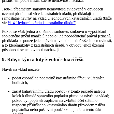
příslušném podle místa, kde se nemovitost nachází.
Jsou-li předmětem smlouvy nemovitosti evidované v obvodech
územní působnosti více katastrálních úřadů, předkládají se
samostatné návrhy na vklad u jednotlivých katastrálních úřadů (blíže
viz
čl. 4 "Jednacího řádu katastrálního úřadu"
).
Pokud se však jedná o směnnou smlouvu, smlouvu o vypořádání
společného jmění manželů nebo o jiné neoddělitelné právní jednání,
předkládá se pouze jeden návrh na vklad ohledně všech nemovitostí,
a to kterémukoliv z katastrálních úřadů, v obvodu jehož územní
působnosti se nemovitosti nacházejí.
9. Kde, s kým a kdy životní situaci řešit
Návrh na vklad můžete:
podat osobně na podatelně katastrálního úřadu v úředních
hodinách,
zaslat katastrálnímu úřadu poštou (v tomto případě nalepte
kolek k úhradě správního poplatku přímo na návrh na vklad;
pokud byl poplatek zaplacen na zvláštní účet státního
rozpočtu příslušného katastrálního úřadu převodem z účtu
poplatníka nebo poštovní poukázkou, je třeba tento fakt