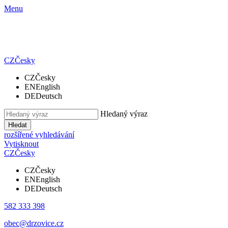
Menu
CZ
Česky
CZ
Česky
EN
English
DE
Deutsch
Hledaný výraz
Hledat
rozšířené vyhledávání
Vytisknout
CZ
Česky
CZ
Česky
EN
English
DE
Deutsch
582 333 398
obec@drzovice.cz