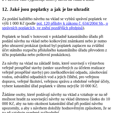
12. Jaké jsou poplatky a jak je lze uhradit
Za podání každého návrhu na vklad se vybírá správní poplatek ve
výši 1 000 Kč (podle
pol. 120 přílohy k zákonu č. 634/2004 Sb., o
správních poplatcích, ve znění pozdějších předpisů
).
Poplatek se hradí v hotovosti v pokladně katastrálního úřadu při
podání návrhu na vklad nebo kolkovými známkami nebo je nutno
jeho uhrazení prokázat (pokud byl poplatek zaplacen na zvláštní
účet státního rozpočtu příslušného katastrálního úřadu převodem z
účtu poplatníka nebo poštovní poukázkou).
Za návrhy na vklad na základě listin, které souvisejí s výstavbou
veřejně prospěšné stavby (smluv uzavřených za účelem realizace
veřejně prospěšné stavby) pro zneškodňování odpadu, zásobování
vodou, odvádění odpadních vod a jejich čištění, pro veřejnou
dopravu, veřejné školství, veřejnou správu a obdobné veřejné účely,
vybere katastrální úřad poplatek v úhrnu nejvýše 10 000 Kč.
Žádáme osoby, které podávají návrhy na vklad a vztahuje se na ně
možnost hradit za související návrhy na vklad úhrnnou částku do 10
000 Kč, aby na tuto okolnost katastrální úřad při podání návrhu
upozornily, a aby s návrhem doložily hodnověrným způsobem, že se
na ně vztahuje uvedené zvýhodnění.