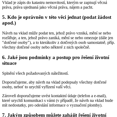
Vklad je zápis do katastru nemovitostí, kterým se zapisují věcná
práva, práva ujednaná jako věcná práva, nájem a pacht.
5. Kdo je oprávněn v této věci jednat (podat žádost
apod.)
Návrh na vklad může podat ten, jehož právo vzniká, mění se nebo
rozšiřuje, a ten, jehož právo zaniká, mění se nebo omezuje (dále jen
"dotčené osoby"), a to kterákoliv z dotčených osob samostatně, příp.
všechny dotčené osoby nebo některé z nich společně.
6. Jaké jsou podmínky a postup pro řešení životní
situace
Splnění všech požadovaných náležitostí.
Doporučujeme, aby návrh na vklad podepsaly všechny dotčené
osoby, neboť to urychlí vyřízení vaší věci.
Zároveň doporučujeme uvést kontaktní údaje (telefon a e-mail),
které urychlí komunikaci s vámi (v případě, že návrh na vklad bude
mít nedostatky, pro odeslání informace o vyznačení plomby).
7. Jakým způsobem můžete zahájit řešení životní