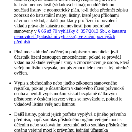
katastru nemovitostí (vkladová listina); neoddělitelnou
součástí listiny je geometrický plán, je-li třeba předmět zápisu
zobrazit do katastrální mapy; listiny, které jsou přílohami
návrhu na vklad, a další podklady pro řízení o povolení
vkladu práva do katastru nemovitostí jsou podrobně
stanoveny v
§ 66 až 70 vyhlášky č. 357/2013 Sb., o katastru
nemovitostí (katastrální vyhláška), ve znění pozdějších
předpisů
.
Plná moc s úředně ověřeným podpisem zmocnitele, je-li
účastník řízení zastoupen zmocněncem; pokud se provádí
vklad na základě veřejné listiny a zmocněncem je osoba, která
veřejnou listinu sepsala, podpis zmocnitele nemusí být úředně
ověřen.
Výpis z obchodního nebo jiného zákonem stanoveného
rejstříku, pokud je účastníkem vkladového řízení právnická
osoba a není-li výpis možno získat bezplatně dálkovým
přístupem v českém jazyce; výpis se nevyžaduje, pokud je
vkladová listina veřejnou listinou.
Další listiny, pokud jejich potřeba vyplývá z jiného právního
předpisu, např. souhlas příslušného orgánu veřejné moci s
dělením nebo scelováním pozemků nebo souhlas příslušného
orgánu veřejné moci k právnímu jednání účastníka