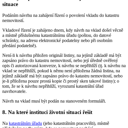
situace
Podáním návrhu na zahájení řízení o povolení vkladu do katastru
nemovitostí.
Vkladové řízení je zahájeno dnem, kdy návrh na vklad došel věcně
a místně příslušnému katastrálnímu úřadu (poštou, do datové
schránky, na adresu elektronické podatelny nebo při osobním
předání podatelně).
Není-li k návrhu přiložen originál listiny, na jejímž základě má být
zapsáno právo do katastru nemovitostí, nebo její úředně ověřený
opis či autorizovaná konverze, k návrhu se nepřihlíží (tj. k návrhu na
vklad se nepřihlíží, pokud k němu není přiložena žádná listina, na
jejímž základě má být zapsáno právo do katastru nemovitostí, nebo
je-li přiložena pouze prostá kopie či prostý sken takové listiny); o
tom, že se k návrhu nepřihlíží, vyrozumí katastrální úřad
navrhovatele.
Návrh na vklad musí být podán na stanoveném formuláři.
8. Na které instituci životní situaci řešit
Na
katastrálním úřadu
(jeho katastrálním pracovišti), místně