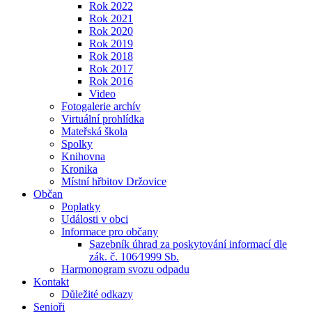
Rok 2022
Rok 2021
Rok 2020
Rok 2019
Rok 2018
Rok 2017
Rok 2016
Video
Fotogalerie archív
Virtuální prohlídka
Mateřská škola
Spolky
Knihovna
Kronika
Místní hřbitov Držovice
Občan
Poplatky
Události v obci
Informace pro občany
Sazebník úhrad za poskytování informací dle
zák. č. 106⁄1999 Sb.
Harmonogram svozu odpadu
Kontakt
Důležité odkazy
Senioři