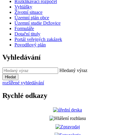
Rozklikávací rozpočet
Vyhlášky
Životní situace
Územní plán obce
Územní studie Držovice
Formuláře
Dotační tituly
Portál veřejných zakázek
Povodňový plán
Vyhledávání
Hledaný výraz
Hledat
rozšířené vyhledávání
Rychlé odkazy