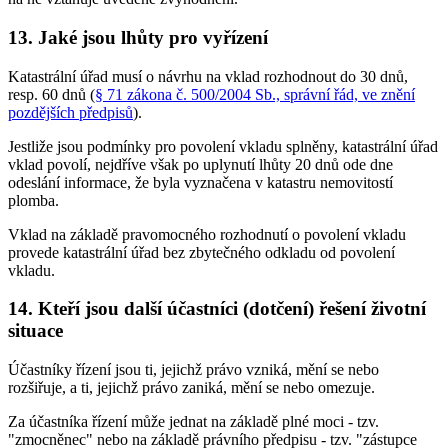
13. Jaké jsou lhůty pro vyřízení
Katastrální úřad musí o návrhu na vklad rozhodnout do 30 dnů,
resp. 60 dnů (
§ 71 zákona č. 500/2004 Sb., správní řád, ve znění
pozdějších předpisů
).
Jestliže jsou podmínky pro povolení vkladu splněny, katastrální úřad
vklad povolí, nejdříve však po uplynutí lhůty 20 dnů ode dne
odeslání informace, že byla vyznačena v katastru nemovitostí
plomba.
Vklad na základě pravomocného rozhodnutí o povolení vkladu
provede katastrální úřad bez zbytečného odkladu od povolení
vkladu.
14. Kteří jsou další účastníci (dotčení) řešení životní
situace
Účastníky řízení jsou ti, jejichž právo vzniká, mění se nebo
rozšiřuje, a ti, jejichž právo zaniká, mění se nebo omezuje.
Za účastníka řízení může jednat na základě plné moci - tzv.
"zmocněnec" nebo na základě právního předpisu - tzv. "zástupce