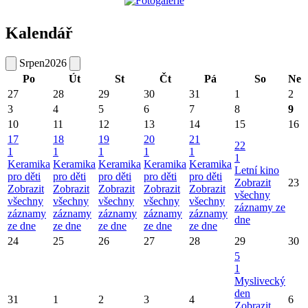
Kalendář
Srpen
2026
Po
Út
St
Čt
Pá
So
Ne
27
28
29
30
31
1
2
3
4
5
6
7
8
9
10
11
12
13
14
15
16
17
18
19
20
21
22
1
1
1
1
1
1
Keramika
Keramika
Keramika
Keramika
Keramika
Letní kino
pro děti
pro děti
pro děti
pro děti
pro děti
Zobrazit
23
Zobrazit
Zobrazit
Zobrazit
Zobrazit
Zobrazit
všechny
všechny
všechny
všechny
všechny
všechny
záznamy ze
záznamy
záznamy
záznamy
záznamy
záznamy
dne
ze dne
ze dne
ze dne
ze dne
ze dne
24
25
26
27
28
29
30
5
1
Myslivecký
den
31
1
2
3
4
6
Zobrazit