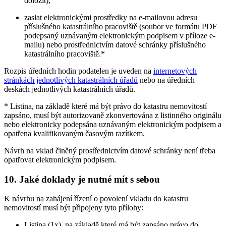
doložit),
zaslat elektronickými prostředky na e-mailovou adresu
příslušného katastrálního pracoviště (soubor ve formátu PDF
podepsaný uznávaným elektronickým podpisem v příloze e-
mailu) nebo prostřednictvím datové schránky příslušného
katastrálního pracoviště.*
Rozpis úředních hodin podatelen je uveden na
internetových
stránkách jednotlivých katastrálních úřadů
nebo na úředních
deskách jednotlivých katastrálních úřadů.
* Listina, na základě které má být právo do katastru nemovitostí
zapsáno, musí být autorizovaně zkonvertována z listinného originálu
nebo elektronicky podepsána uznávaným elektronickým podpisem a
opatřena kvalifikovaným časovým razítkem.
Návrh na vklad činěný prostřednictvím datové schránky není třeba
opatřovat elektronickým podpisem.
10. Jaké doklady je nutné mít s sebou
K návrhu na zahájení řízení o povolení vkladu do katastru
nemovitostí musí být připojeny tyto přílohy:
Listina (1x), na základě které má být zapsáno právo do