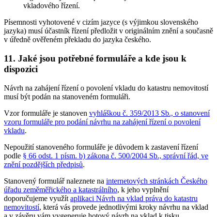
vkladového řízení.
Písemnosti vyhotovené v cizím jazyce (s výjimkou slovenského
jazyka) musí účastník řízení předložit v originálním znění a současně
v úředně ověřeném překladu do jazyka českého.
11. Jaké jsou potřebné formuláře a kde jsou k
dispozici
Návrh na zahájení řízení o povolení vkladu do katastru nemovitostí
musí být podán na stanoveném formuláři.
Vzor formuláře je stanoven
vyhláškou č. 359/2013 Sb., o stanovení
vzoru formuláře pro podání návrhu na zahájení řízení o povolení
vkladu
.
Nepoužití stanoveného formuláře je důvodem k zastavení řízení
podle
§ 66 odst. 1 písm. b) zákona č. 500/2004 Sb., správní řád, ve
znění pozdějších předpisů
.
Stanovený formulář naleznete na
internetových stránkách Českého
úřadu zeměměřického a katastrálního
, k jeho vyplnění
doporučujeme využít
aplikaci Návrh na vklad práva do katastru
nemovitostí
, která vás provede jednotlivými kroky návrhu na vklad
a v závěru vám vygeneruje hotový návrh na vklad k tisku.