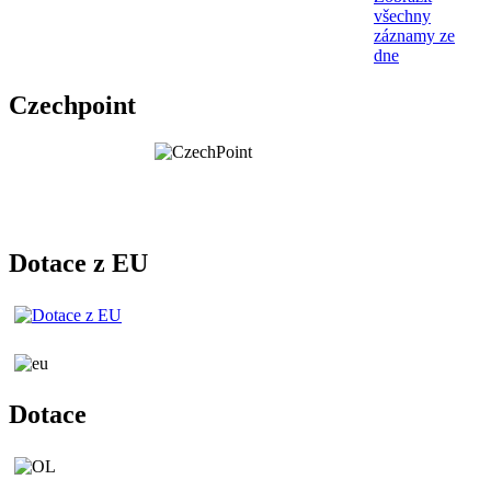
všechny
záznamy ze
dne
Czechpoint
Dotace z EU
Dotace