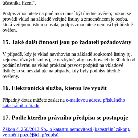
účastníka řízení".
Podpis zmocnitele na plné moci musí být úředně ověřen; pokud se
provádí vklad na základě veřejné listiny a zmocněncem je osoba,
která veřejnou listinu sepsala, podpis zmocnitele nemusí být úředně
ověřen.
15. Jaké další činnosti jsou po žadateli požadovány
V případě, kdy je vklad navrhován na základě soukromé listiny (tj.
zejména různých smluv), je nezbytné, aby navrhovatel do 30 dnů od
podání návrhu na vklad prokázal pravost podpisů na vkladové
listině; to se nevztahuje na případy, kdy byly podpisy úředně
ověřeny.
16. Elektronická služba, kterou lze využít
Případný dotaz můžete zaslat na
e-mailovou adresu příslušného
katastrálního úřadu
.
17. Podle kterého právního předpisu se postupuje
Zákon č. 256/2013 Sb., o katastru nemovitostí (katastrální zákon),
ve znění pozdějších předpisů