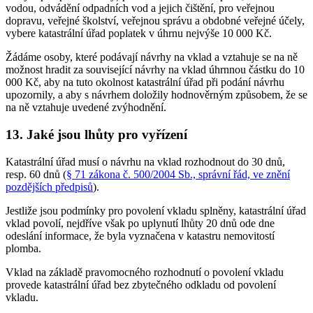
vodou, odvádění odpadních vod a jejich čištění, pro veřejnou
dopravu, veřejné školství, veřejnou správu a obdobné veřejné účely,
vybere katastrální úřad poplatek v úhrnu nejvýše 10 000 Kč.
Žádáme osoby, které podávají návrhy na vklad a vztahuje se na ně
možnost hradit za související návrhy na vklad úhrnnou částku do 10
000 Kč, aby na tuto okolnost katastrální úřad při podání návrhu
upozornily, a aby s návrhem doložily hodnověrným způsobem, že se
na ně vztahuje uvedené zvýhodnění.
13. Jaké jsou lhůty pro vyřízení
Katastrální úřad musí o návrhu na vklad rozhodnout do 30 dnů,
resp. 60 dnů (
§ 71 zákona č. 500/2004 Sb., správní řád, ve znění
pozdějších předpisů
).
Jestliže jsou podmínky pro povolení vkladu splněny, katastrální úřad
vklad povolí, nejdříve však po uplynutí lhůty 20 dnů ode dne
odeslání informace, že byla vyznačena v katastru nemovitostí
plomba.
Vklad na základě pravomocného rozhodnutí o povolení vkladu
provede katastrální úřad bez zbytečného odkladu od povolení
vkladu.