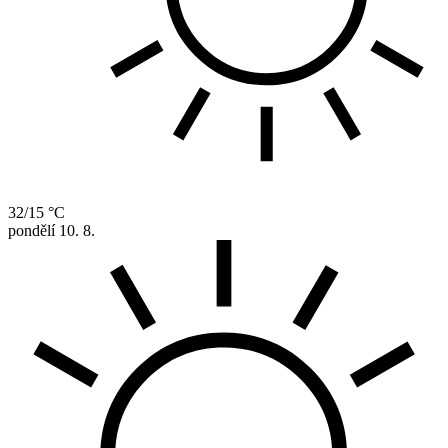
32/15 °C
pondělí
10. 8.