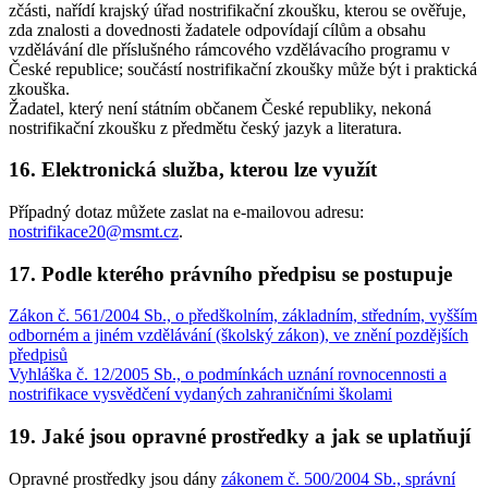
zčásti, nařídí krajský úřad nostrifikační zkoušku, kterou se ověřuje,
zda znalosti a dovednosti žadatele odpovídají cílům a obsahu
vzdělávání dle příslušného rámcového vzdělávacího programu v
České republice; součástí nostrifikační zkoušky může být i praktická
zkouška.
Žadatel, který není státním občanem České republiky, nekoná
nostrifikační zkoušku z předmětu český jazyk a literatura.
16. Elektronická služba, kterou lze využít
Případný dotaz můžete zaslat na e-mailovou adresu:
nostrifikace20@msmt.cz
.
17. Podle kterého právního předpisu se postupuje
Zákon č. 561/2004 Sb., o předškolním, základním, středním, vyšším
odborném a jiném vzdělávání (školský zákon), ve znění pozdějších
předpisů
Vyhláška č. 12/2005 Sb., o podmínkách uznání rovnocennosti a
nostrifikace vysvědčení vydaných zahraničními školami
19. Jaké jsou opravné prostředky a jak se uplatňují
Opravné prostředky jsou dány
zákonem č. 500/2004 Sb., správní