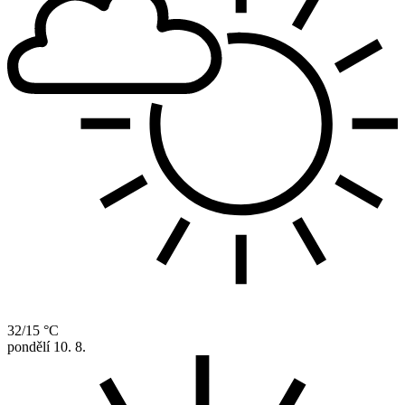
32/15 °C
pondělí
10. 8.