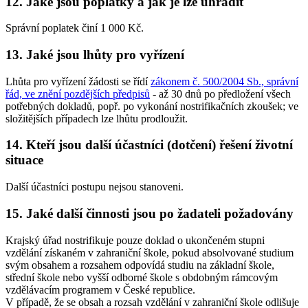
12. Jaké jsou poplatky a jak je lze uhradit
Správní poplatek činí 1 000 Kč.
13. Jaké jsou lhůty pro vyřízení
Lhůta pro vyřízení žádosti se řídí
zákonem č. 500/2004 Sb., správní
řád, ve znění pozdějších předpisů
- až 30 dnů po předložení všech
potřebných dokladů, popř. po vykonání nostrifikačních zkoušek; ve
složitějších případech lze lhůtu prodloužit.
14. Kteří jsou další účastníci (dotčení) řešení životní
situace
Další účastníci postupu nejsou stanoveni.
15. Jaké další činnosti jsou po žadateli požadovány
Krajský úřad nostrifikuje pouze doklad o ukončeném stupni
vzdělání získaném v zahraniční škole, pokud absolvované studium
svým obsahem a rozsahem odpovídá studiu na základní škole,
střední škole nebo vyšší odborné škole s obdobným rámcovým
vzdělávacím programem v České republice.
V případě, že se obsah a rozsah vzdělání v zahraniční škole odlišuje