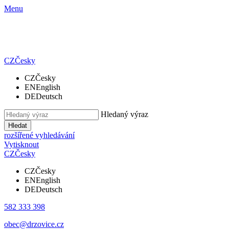
Menu
CZ
Česky
CZ
Česky
EN
English
DE
Deutsch
Hledaný výraz
Hledat
rozšířené vyhledávání
Vytisknout
CZ
Česky
CZ
Česky
EN
English
DE
Deutsch
582 333 398
obec@drzovice.cz