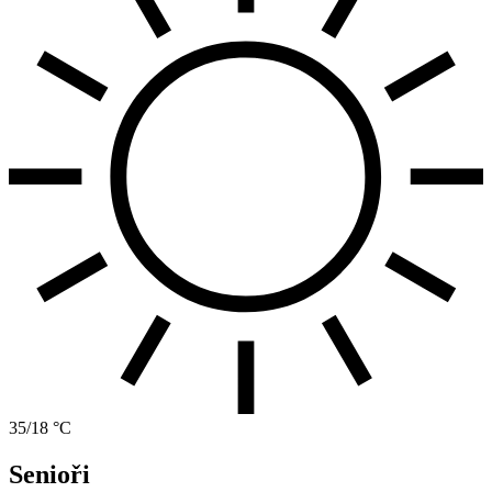
35/18 °C
Senioři