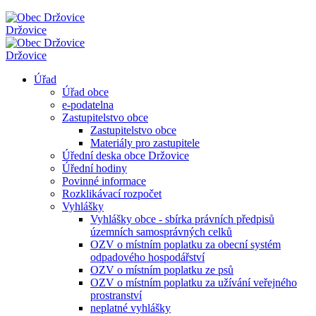
Držovice
Držovice
Úřad
Úřad obce
e-podatelna
Zastupitelstvo obce
Zastupitelstvo obce
Materiály pro zastupitele
Úřední deska obce Držovice
Úřední hodiny
Povinné informace
Rozklikávací rozpočet
Vyhlášky
Vyhlášky obce - sbírka právních předpisů
územních samosprávných celků
OZV o místním poplatku za obecní systém
odpadového hospodářství
OZV o místním poplatku ze psů
OZV o místním poplatku za užívání veřejného
prostranství
neplatné vyhlášky