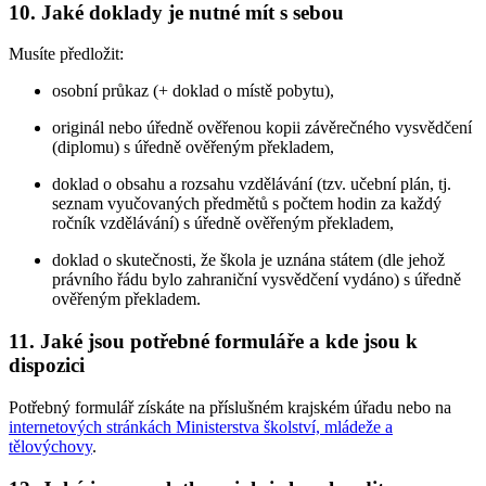
10. Jaké doklady je nutné mít s sebou
Musíte předložit:
osobní průkaz (+ doklad o místě pobytu),
originál nebo úředně ověřenou kopii závěrečného vysvědčení
(diplomu) s úředně ověřeným překladem,
doklad o obsahu a rozsahu vzdělávání (tzv. učební plán, tj.
seznam vyučovaných předmětů s počtem hodin za každý
ročník vzdělávání) s úředně ověřeným překladem,
doklad o skutečnosti, že škola je uznána státem (dle jehož
právního řádu bylo zahraniční vysvědčení vydáno) s úředně
ověřeným překladem.
11. Jaké jsou potřebné formuláře a kde jsou k
dispozici
Potřebný formulář získáte na příslušném krajském úřadu nebo na
internetových stránkách Ministerstva školství, mládeže a
tělovýchovy
.