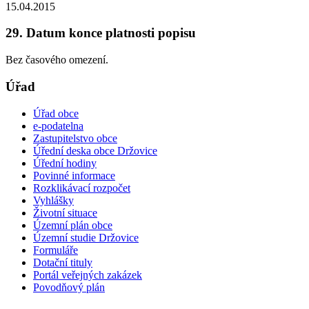
15.04.2015
29. Datum konce platnosti popisu
Bez časového omezení.
Úřad
Úřad obce
e-podatelna
Zastupitelstvo obce
Úřední deska obce Držovice
Úřední hodiny
Povinné informace
Rozklikávací rozpočet
Vyhlášky
Životní situace
Územní plán obce
Územní studie Držovice
Formuláře
Dotační tituly
Portál veřejných zakázek
Povodňový plán