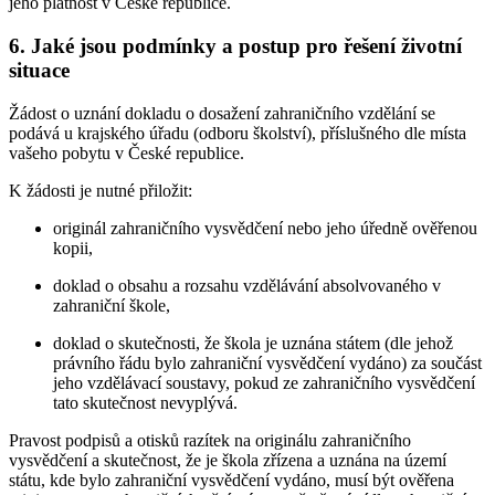
jeho platnost v České republice.
6. Jaké jsou podmínky a postup pro řešení životní
situace
Žádost o uznání dokladu o dosažení zahraničního vzdělání se
podává u krajského úřadu (odboru školství), příslušného dle místa
vašeho pobytu v České republice.
K žádosti je nutné přiložit:
originál zahraničního vysvědčení nebo jeho úředně ověřenou
kopii,
doklad o obsahu a rozsahu vzdělávání absolvovaného v
zahraniční škole,
doklad o skutečnosti, že škola je uznána státem (dle jehož
právního řádu bylo zahraniční vysvědčení vydáno) za součást
jeho vzdělávací soustavy, pokud ze zahraničního vysvědčení
tato skutečnost nevyplývá.
Pravost podpisů a otisků razítek na originálu zahraničního
vysvědčení a skutečnost, že je škola zřízena a uznána na území
státu, kde bylo zahraniční vysvědčení vydáno, musí být ověřena