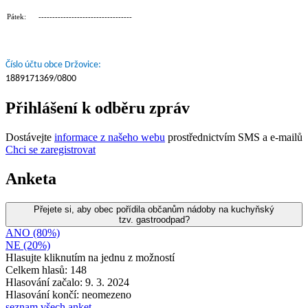
Pátek: ----------------------------------
Číslo účtu obce Držovice:
1889171369/0800
Přihlášení k odběru zpráv
Dostávejte
informace z našeho webu
prostřednictvím SMS a e-mailů
Chci se zaregistrovat
Anketa
Přejete si, aby obec pořídila občanům nádoby na kuchyňský
tzv. gastroodpad?
ANO (80%)
NE (20%)
Hlasujte kliknutím na jednu z možností
Celkem hlasů: 148
Hlasování začalo: 9. 3. 2024
Hlasování končí: neomezeno
seznam všech anket