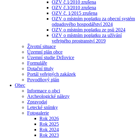
OZV č.1⁄2010 zrušena
OZV č.3⁄2010 zrušena
OZV č. 1⁄2015 zrušena
OZV o místním poplatku za obecní systém
odpadového hospodářství 2024
OZV o místním poplatku ze psů 2024
OZV o místním poplatku za užívání
veřejného prostranství 2019
Životní situace
Územní plán obce
Územní studie Držovice
Formuláře
Dotační tituly
Portál veřejných zakázek
Povodňový plán
Obec
Informace o obci
Archeologické nálezy
Zpravodaj
Letecké snímky
Fotogalerie
Rok 2026
Rok 2025
Rok 2024
Rok 2023