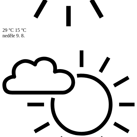
29 °C
15 °C
neděle
9. 8.