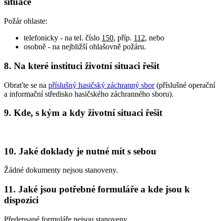
situace
Požár ohlaste:
telefonicky - na tel. číslo
150
, příp.
112
, nebo
osobně - na nejbližší ohlašovně požáru.
8. Na které instituci životní situaci řešit
Obraťte se na
příslušný hasičský záchranný sbor
(příslušné operační
a informační středisko hasičského záchranného sboru).
9. Kde, s kým a kdy životní situaci řešit
10. Jaké doklady je nutné mít s sebou
Žádné dokumenty nejsou stanoveny.
11. Jaké jsou potřebné formuláře a kde jsou k
dispozici
Předepsané formuláře nejsou stanoveny.