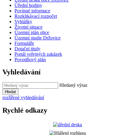
Úřední hodiny
Povinné informace
Rozklikávací rozpočet
Vyhlášky
Životní situace
Územní plán obce
Územní studie Držovice
Formuláře
Dotační tituly
Portál veřejných zakázek
Povodňový plán
Vyhledávání
Hledaný výraz
Hledat
rozšířené vyhledávání
Rychlé odkazy