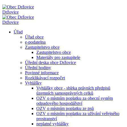
Držovice
Držovice
Úřad
Úřad obce
e-podatelna
Zastupitelstvo obce
Zastupitelstvo obce
Materiály pro zastupitele
Úřední deska obce Držovice
Úřední hodiny
Povinné informace
Rozklikávací rozpočet
Vyhlášky
Vyhlášky obce - sbírka právních předpisů
územních samosprávných celků
OZV o místním poplatku za obecní systém
odpadového hospodářství
OZV o místním poplatku ze psů
OZV o místním poplatku za užívání veřejného
prostranství
neplatné vyhlášky