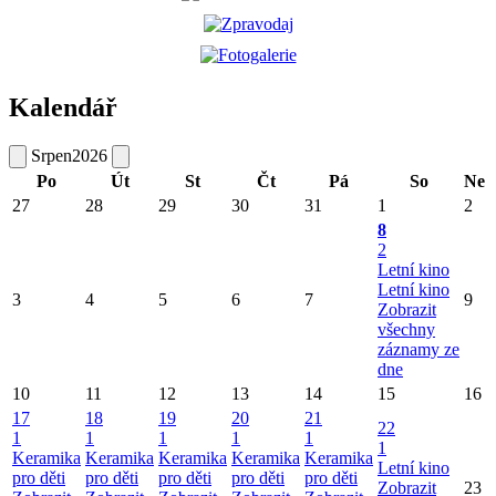
Kalendář
Srpen
2026
Po
Út
St
Čt
Pá
So
Ne
27
28
29
30
31
1
2
8
2
Letní kino
Letní kino
3
4
5
6
7
9
Zobrazit
všechny
záznamy ze
dne
10
11
12
13
14
15
16
17
18
19
20
21
22
1
1
1
1
1
1
Keramika
Keramika
Keramika
Keramika
Keramika
Letní kino
pro děti
pro děti
pro děti
pro děti
pro děti
Zobrazit
23