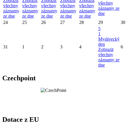
Zobrazit
Zobrazit
Zobrazit
Zobrazit
Zobrazit
všechny
všechny
všechny
všechny
všechny
všechny
záznamy ze
záznamy
záznamy
záznamy
záznamy
záznamy
dne
ze dne
ze dne
ze dne
ze dne
ze dne
24
25
26
27
28
29
30
5
1
Myslivecký
den
31
1
2
3
4
6
Zobrazit
všechny
záznamy ze
dne
Czechpoint
Dotace z EU