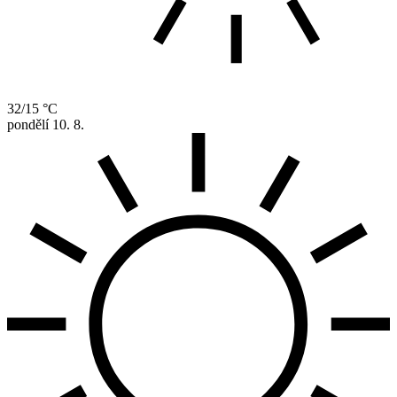
32/15 °C
pondělí
10. 8.