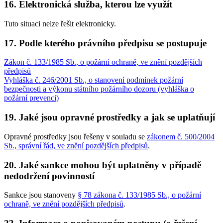
16. Elektronická služba, kterou lze využít
Tuto situaci nelze řešit elektronicky.
17. Podle kterého právního předpisu se postupuje
Zákon č. 133/1985 Sb., o požární ochraně, ve znění pozdějších
předpisů
Vyhláška č. 246/2001 Sb., o stanovení podmínek požární
bezpečnosti a výkonu státního požárního dozoru (vyhláška o
požární prevenci)
19. Jaké jsou opravné prostředky a jak se uplatňují
Opravné prostředky jsou řešeny v souladu se
zákonem č. 500/2004
Sb., správní řád, ve znění pozdějších předpisů
.
20. Jaké sankce mohou být uplatněny v případě
nedodržení povinností
Sankce jsou stanoveny
§ 78 zákona č. 133/1985 Sb., o požární
ochraně, ve znění pozdějších předpisů
.