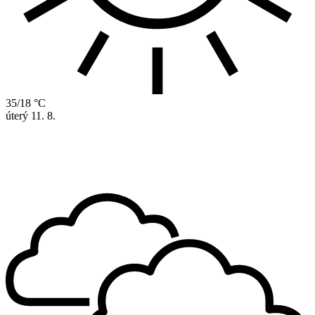
35/18 °C
úterý
11. 8.