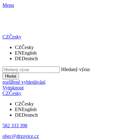
Menu
CZ
Česky
CZ
Česky
EN
English
DE
Deutsch
Hledaný výraz
Hledat
rozšířené vyhledávání
Vytisknout
CZ
Česky
CZ
Česky
EN
English
DE
Deutsch
582 333 398
obec@drzovice.cz