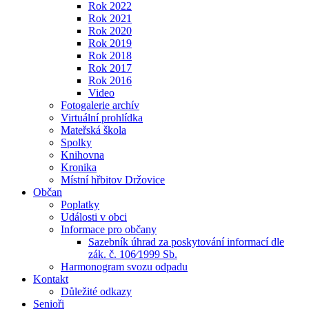
Rok 2022
Rok 2021
Rok 2020
Rok 2019
Rok 2018
Rok 2017
Rok 2016
Video
Fotogalerie archív
Virtuální prohlídka
Mateřská škola
Spolky
Knihovna
Kronika
Místní hřbitov Držovice
Občan
Poplatky
Události v obci
Informace pro občany
Sazebník úhrad za poskytování informací dle
zák. č. 106⁄1999 Sb.
Harmonogram svozu odpadu
Kontakt
Důležité odkazy
Senioři