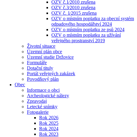
OZV č.1⁄2010 zrušena
OZV č.3⁄2010 zrušena
OZV č. 1⁄2015 zrušena
OZV o místním poplatku za obecní systém
odpadového hospodářství 2024
OZV o místním poplatku ze psů 2024
OZV o místním poplatku za užívání
veřejného prostranství 2019
Životní situace
Územní plán obce
Územní studie Držovice
Formuláře
Dotační tituly
Portál veřejných zakázek
Povodňový plán
Obec
Informace o obci
Archeologické nálezy
Zpravodaj
Letecké snímky
Fotogalerie
Rok 2026
Rok 2025
Rok 2024
Rok 2023