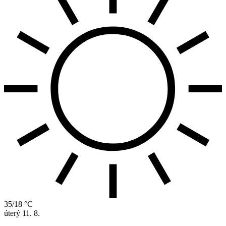
35/18 °C
úterý
11. 8.