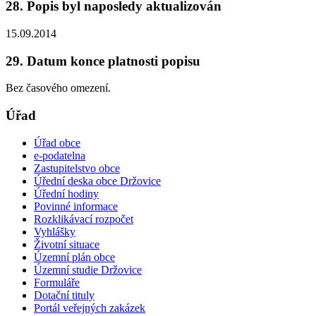
28. Popis byl naposledy aktualizován
15.09.2014
29. Datum konce platnosti popisu
Bez časového omezení.
Úřad
Úřad obce
e-podatelna
Zastupitelstvo obce
Úřední deska obce Držovice
Úřední hodiny
Povinné informace
Rozklikávací rozpočet
Vyhlášky
Životní situace
Územní plán obce
Územní studie Držovice
Formuláře
Dotační tituly
Portál veřejných zakázek