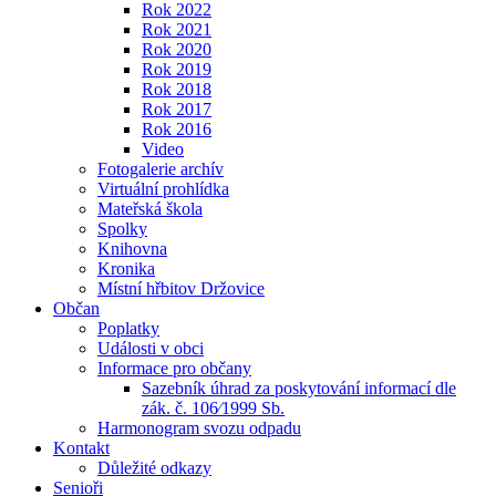
Rok 2022
Rok 2021
Rok 2020
Rok 2019
Rok 2018
Rok 2017
Rok 2016
Video
Fotogalerie archív
Virtuální prohlídka
Mateřská škola
Spolky
Knihovna
Kronika
Místní hřbitov Držovice
Občan
Poplatky
Události v obci
Informace pro občany
Sazebník úhrad za poskytování informací dle
zák. č. 106⁄1999 Sb.
Harmonogram svozu odpadu
Kontakt
Důležité odkazy
Senioři