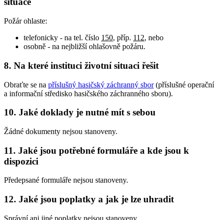
situace
Požár ohlaste:
telefonicky - na tel. číslo
150
, příp.
112
, nebo
osobně - na nejbližší ohlašovně požáru.
8. Na které instituci životní situaci řešit
Obraťte se na
příslušný hasičský záchranný sbor
(příslušné operační
a informační středisko hasičského záchranného sboru).
10. Jaké doklady je nutné mít s sebou
Žádné dokumenty nejsou stanoveny.
11. Jaké jsou potřebné formuláře a kde jsou k
dispozici
Předepsané formuláře nejsou stanoveny.
12. Jaké jsou poplatky a jak je lze uhradit
Správní ani jiné poplatky nejsou stanoveny.