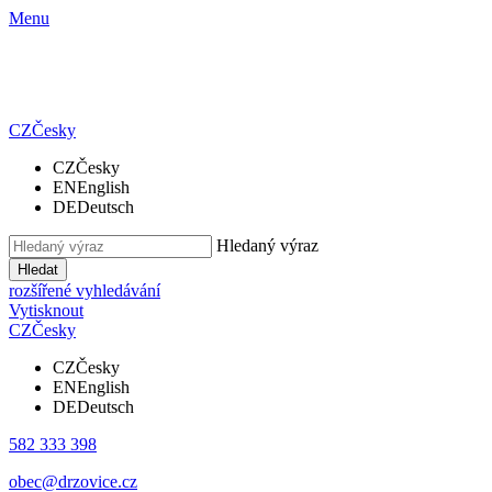
Menu
CZ
Česky
CZ
Česky
EN
English
DE
Deutsch
Hledaný výraz
Hledat
rozšířené vyhledávání
Vytisknout
CZ
Česky
CZ
Česky
EN
English
DE
Deutsch
582 333 398
obec@drzovice.cz