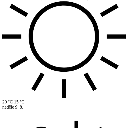
29 °C
15 °C
neděle
9. 8.