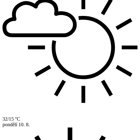
32/15 °C
pondělí
10. 8.