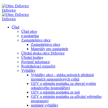
Držovice
Držovice
Úřad
Úřad obce
e-podatelna
Zastupitelstvo obce
Zastupitelstvo obce
Materiály pro zastupitele
Úřední deska obce Držovice
Úřední hodiny
Povinné informace
Rozklikávací rozpočet
Vyhlášky
Vyhlášky obce - sbírka právních předpisů
územních samosprávných celků
OZV o místním poplatku za obecní systém
odpadového hospodářství
OZV o místním poplatku ze psů
OZV o místním poplatku za užívání veřejného
prostranství
neplatné vyhlášky