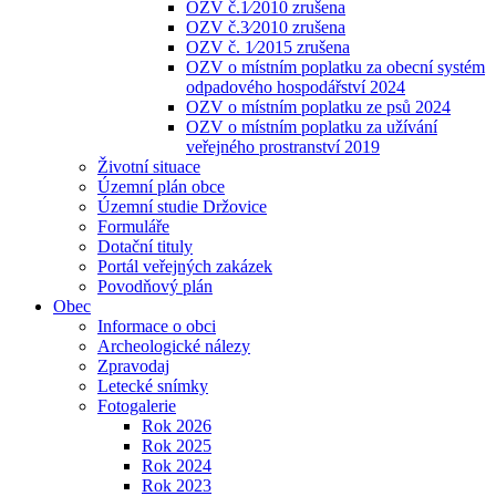
OZV č.1⁄2010 zrušena
OZV č.3⁄2010 zrušena
OZV č. 1⁄2015 zrušena
OZV o místním poplatku za obecní systém
odpadového hospodářství 2024
OZV o místním poplatku ze psů 2024
OZV o místním poplatku za užívání
veřejného prostranství 2019
Životní situace
Územní plán obce
Územní studie Držovice
Formuláře
Dotační tituly
Portál veřejných zakázek
Povodňový plán
Obec
Informace o obci
Archeologické nálezy
Zpravodaj
Letecké snímky
Fotogalerie
Rok 2026
Rok 2025
Rok 2024
Rok 2023