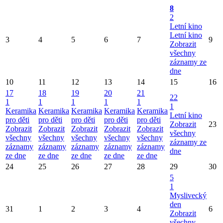
8
2
Letní kino
Letní kino
3
4
5
6
7
9
Zobrazit
všechny
záznamy ze
dne
10
11
12
13
14
15
16
17
18
19
20
21
22
1
1
1
1
1
1
Keramika
Keramika
Keramika
Keramika
Keramika
Letní kino
pro děti
pro děti
pro děti
pro děti
pro děti
Zobrazit
23
Zobrazit
Zobrazit
Zobrazit
Zobrazit
Zobrazit
všechny
všechny
všechny
všechny
všechny
všechny
záznamy ze
záznamy
záznamy
záznamy
záznamy
záznamy
dne
ze dne
ze dne
ze dne
ze dne
ze dne
24
25
26
27
28
29
30
5
1
Myslivecký
den
31
1
2
3
4
6
Zobrazit
všechny