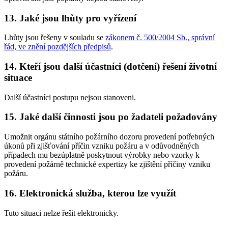
13. Jaké jsou lhůty pro vyřízení
Lhůty jsou řešeny v souladu se
zákonem č. 500/2004 Sb., správní
řád, ve znění pozdějších předpisů
.
14. Kteří jsou další účastníci (dotčení) řešení životní
situace
Další účastníci postupu nejsou stanoveni.
15. Jaké další činnosti jsou po žadateli požadovány
Umožnit orgánu státního požárního dozoru provedení potřebných
úkonů při zjišťování příčin vzniku požáru a v odůvodněných
případech mu bezúplatně poskytnout výrobky nebo vzorky k
provedení požárně technické expertizy ke zjištění příčiny vzniku
požáru.
16. Elektronická služba, kterou lze využít
Tuto situaci nelze řešit elektronicky.