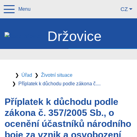
Čes
CZ
Menu
Držovice
Úvodní
Úřad
Životní situace
stránka
Příplatek k důchodu podle zákona č....
Příplatek k důchodu podle
zákona č. 357/2005 Sb., o
ocenění účastníků národního
boje za vznik a osvobození