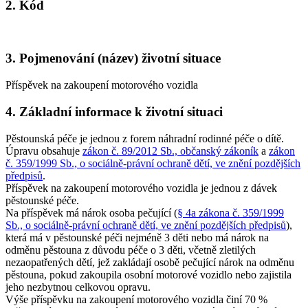
2. Kód
3. Pojmenování (název) životní situace
Příspěvek na zakoupení motorového vozidla
4. Základní informace k životní situaci
Pěstounská péče je jednou z forem náhradní rodinné péče o dítě.
Úpravu obsahuje
zákon č. 89/2012 Sb., občanský zákoník
a
zákon
č. 359/1999 Sb., o sociálně-právní ochraně dětí, ve znění pozdějších
předpisů
.
Příspěvek na zakoupení motorového vozidla je jednou z dávek
pěstounské péče.
Na příspěvek má nárok osoba pečující (
§ 4a zákona č. 359/1999
Sb., o sociálně-právní ochraně dětí, ve znění pozdějších předpisů
),
která má v pěstounské péči nejméně 3 děti nebo má nárok na
odměnu pěstouna z důvodu péče o 3 děti, včetně zletilých
nezaopatřených dětí, jež zakládají osobě pečující nárok na odměnu
pěstouna, pokud zakoupila osobní motorové vozidlo nebo zajistila
jeho nezbytnou celkovou opravu.
Výše příspěvku na zakoupení motorového vozidla činí 70 %