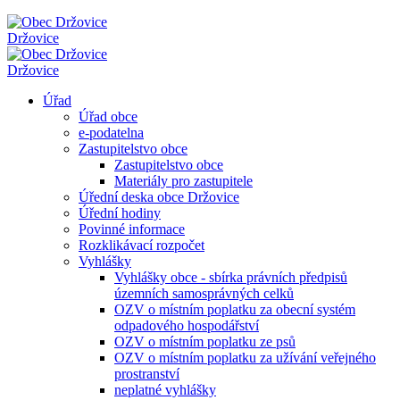
Držovice
Držovice
Úřad
Úřad obce
e-podatelna
Zastupitelstvo obce
Zastupitelstvo obce
Materiály pro zastupitele
Úřední deska obce Držovice
Úřední hodiny
Povinné informace
Rozklikávací rozpočet
Vyhlášky
Vyhlášky obce - sbírka právních předpisů
územních samosprávných celků
OZV o místním poplatku za obecní systém
odpadového hospodářství
OZV o místním poplatku ze psů
OZV o místním poplatku za užívání veřejného
prostranství
neplatné vyhlášky