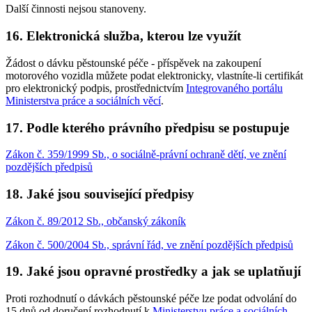
Další činnosti nejsou stanoveny.
16. Elektronická služba, kterou lze využít
Žádost o dávku pěstounské péče - příspěvek na zakoupení
motorového vozidla můžete podat elektronicky, vlastníte-li certifikát
pro elektronický podpis, prostřednictvím
Integrovaného portálu
Ministerstva práce a sociálních věcí
.
17. Podle kterého právního předpisu se postupuje
Zákon č. 359/1999 Sb., o sociálně-právní ochraně dětí, ve znění
pozdějších předpisů
18. Jaké jsou související předpisy
Zákon č. 89/2012 Sb., občanský zákoník
Zákon č. 500/2004 Sb., správní řád, ve znění pozdějších předpisů
19. Jaké jsou opravné prostředky a jak se uplatňují
Proti rozhodnutí o dávkách pěstounské péče lze podat odvolání do
15 dnů od doručení rozhodnutí k
Ministerstvu práce a sociálních