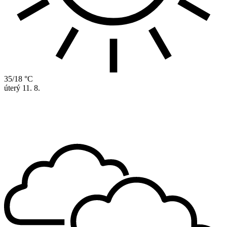
35/18 °C
úterý
11. 8.