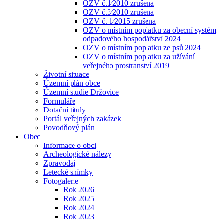
OZV č.1⁄2010 zrušena
OZV č.3⁄2010 zrušena
OZV č. 1⁄2015 zrušena
OZV o místním poplatku za obecní systém
odpadového hospodářství 2024
OZV o místním poplatku ze psů 2024
OZV o místním poplatku za užívání
veřejného prostranství 2019
Životní situace
Územní plán obce
Územní studie Držovice
Formuláře
Dotační tituly
Portál veřejných zakázek
Povodňový plán
Obec
Informace o obci
Archeologické nálezy
Zpravodaj
Letecké snímky
Fotogalerie
Rok 2026
Rok 2025
Rok 2024
Rok 2023