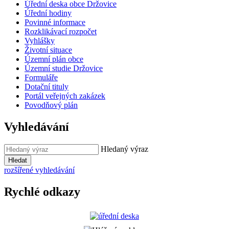
Úřední deska obce Držovice
Úřední hodiny
Povinné informace
Rozklikávací rozpočet
Vyhlášky
Životní situace
Územní plán obce
Územní studie Držovice
Formuláře
Dotační tituly
Portál veřejných zakázek
Povodňový plán
Vyhledávání
Hledaný výraz
Hledat
rozšířené vyhledávání
Rychlé odkazy