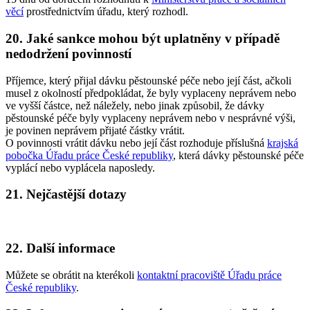
věcí
prostřednictvím úřadu, který rozhodl.
20. Jaké sankce mohou být uplatněny v případě
nedodržení povinností
Příjemce, který přijal dávku pěstounské péče nebo její část, ačkoli
musel z okolností předpokládat, že byly vyplaceny neprávem nebo
ve vyšší částce, než náležely, nebo jinak způsobil, že dávky
pěstounské péče byly vyplaceny neprávem nebo v nesprávné výši,
je povinen neprávem přijaté částky vrátit.
O povinnosti vrátit dávku nebo její část rozhoduje příslušná
krajská
pobočka Úřadu práce České republiky
, která dávky pěstounské péče
vyplácí nebo vyplácela naposledy.
21. Nejčastější dotazy
22. Další informace
Můžete se obrátit na kterékoli
kontaktní pracoviště Úřadu práce
České republiky
.