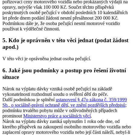
pořizovací ceny motorového vozidla nebo prokázaných výdajů na
opravy, nejvýše však 100 000 Kč. Součet těchto příspěvků
poskytnutých osobě pečující v období posledních 10 kalendářních
let přede dnem podání žádosti nesmí přesáhnout 200 000 Kč.
Podmínkou dále je, že osoba pečující nesmí motorové vozidlo
používat k výdělečné činnosti.
5. Kdo je oprávněn v této věci jednat (podat žádost
apod.)
V této věci je oprávněna jednat osoba pečující.
6. Jaké jsou podmínky a postup pro řešení životní
situace
Nárok na výplatu dávky vzniká osobě pečující na základě
vykonatelnosti rozhodnutí soudu o svěření dětí do péče.
Další podmínkou je splnění
ustanovení § 47o zákona č. 359/1999
Sb., o sociálně-právní ochraně dětí, ve znění pozdějších předpisů
;
podmínku trvalého pobytu může v odůvodněných případech
prominout
Ministerstvo práce a sociálních věcí
.
Nárok na výplatu dávky zaniká uplynutím 1 roku ode dne, od
kterého příspěvek na zakoupení osobního motorového vozidla nebo
zaplacení opravy motorového vozidla nebo její části náleží, nebyl-li