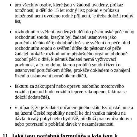
pro všechny osoby, které jsou v žádosti uvedeny, průkaz
totožnosti, u dětí do 15 let rodný list; pokud v průkazu
totožnosti není uvedeno rodné příjmení, je třeba doložit rodný
list,
rozhodnutí o svěření uvedených dětí do pěstounské péče nebo
rozhodnutí soudu, kterým byl žadatel ustanoven jako
poručník těchto dětí; obdobně dočasné svěření do péče před
rozhodnutím soudu o svěření dítěte do pěstounské péče
žadatel prokáže rozhodnutím příslušného orgánu; obdobně
osobní péči o dítě, k němuž žadatel nemá vyživovací
povinnost, a to po dobu, kterou probíhá soudní řízení o
ustanovení poručníkem dítěte, prokáže dokladem o zahájení
řízení o ustanovení poručníkem dítěti,
fakturu za zakoupení nebo opravu osobního motorového
vozidla (pokud bude vozidlo teprve zakoupeno, faktura se
doloží dodatečně),
v případě, že je žadatel občanem jiného státu Evropské unie a
na území České republiky neměl ke dni vzniku nároku na
dávku trvalý pobyt nebo bydliště, předloží pracovní smlouvu
nebo potvrzení o pobírání dávek v nezaměstnanosti.
11. Jaké jsou potřebné formuláře a kde jsou k