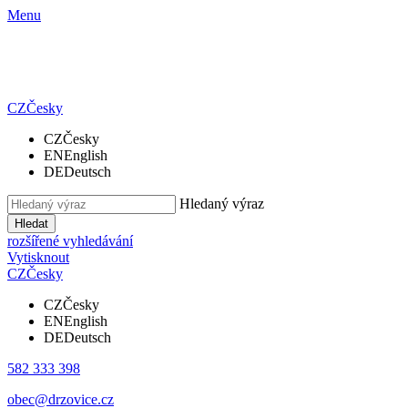
Menu
CZ
Česky
CZ
Česky
EN
English
DE
Deutsch
Hledaný výraz
Hledat
rozšířené vyhledávání
Vytisknout
CZ
Česky
CZ
Česky
EN
English
DE
Deutsch
582 333 398
obec@drzovice.cz