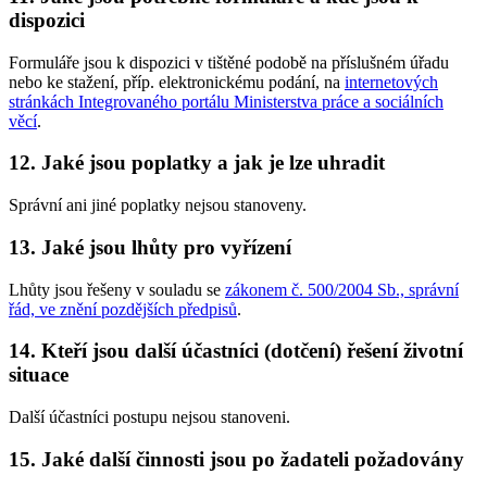
dispozici
Formuláře jsou k dispozici v tištěné podobě na příslušném úřadu
nebo ke stažení, příp. elektronickému podání, na
internetových
stránkách Integrovaného portálu Ministerstva práce a sociálních
věcí
.
12. Jaké jsou poplatky a jak je lze uhradit
Správní ani jiné poplatky nejsou stanoveny.
13. Jaké jsou lhůty pro vyřízení
Lhůty jsou řešeny v souladu se
zákonem č. 500/2004 Sb., správní
řád, ve znění pozdějších předpisů
.
14. Kteří jsou další účastníci (dotčení) řešení životní
situace
Další účastníci postupu nejsou stanoveni.
15. Jaké další činnosti jsou po žadateli požadovány