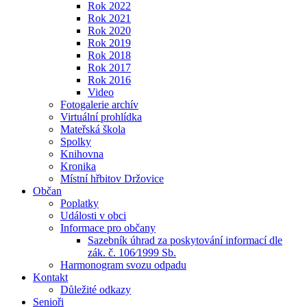
Rok 2022
Rok 2021
Rok 2020
Rok 2019
Rok 2018
Rok 2017
Rok 2016
Video
Fotogalerie archív
Virtuální prohlídka
Mateřská škola
Spolky
Knihovna
Kronika
Místní hřbitov Držovice
Občan
Poplatky
Události v obci
Informace pro občany
Sazebník úhrad za poskytování informací dle
zák. č. 106⁄1999 Sb.
Harmonogram svozu odpadu
Kontakt
Důležité odkazy
Senioři