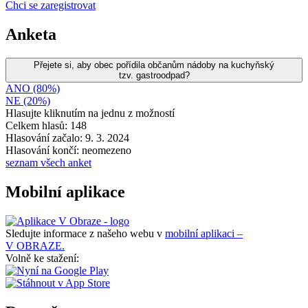
Chci se zaregistrovat
Anketa
Přejete si, aby obec pořídila občanům nádoby na kuchyňský
tzv. gastroodpad?
ANO (80%)
NE (20%)
Hlasujte kliknutím na jednu z možností
Celkem hlasů: 148
Hlasování začalo: 9. 3. 2024
Hlasování končí: neomezeno
seznam všech anket
Mobilní aplikace
Sledujte informace z našeho webu v
mobilní aplikaci –
V OBRAZE.
Volně ke stažení: