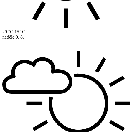
29 °C
15 °C
neděle
9. 8.