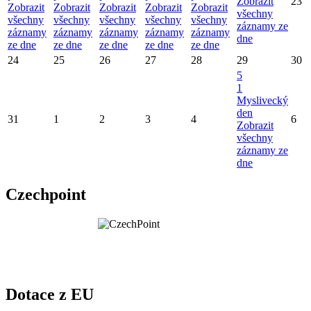
Zobrazit
23
Zobrazit
Zobrazit
Zobrazit
Zobrazit
Zobrazit
všechny
všechny
všechny
všechny
všechny
všechny
záznamy ze
záznamy
záznamy
záznamy
záznamy
záznamy
dne
ze dne
ze dne
ze dne
ze dne
ze dne
24
25
26
27
28
29
30
5
1
Myslivecký
den
31
1
2
3
4
6
Zobrazit
všechny
záznamy ze
dne
Czechpoint
Dotace z EU