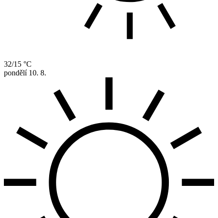
32/15 °C
pondělí
10. 8.