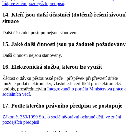
řád, ve znění pozdějších předpisů
.
14. Kteří jsou další účastníci (dotčení) řešení životní
situace
Další účastníci postupu nejsou stanoveni.
15. Jaké další činnosti jsou po žadateli požadovány
Další činnosti nejsou stanoveny.
16. Elektronická služba, kterou lze využít
Žádost o dávku pěstounské péče - příspěvek při převzetí dítěte
můžete podat elektronicky, vlastníte-li certifikát pro elektronický
podpis, prostřednictvím
Integrovaného portálu Ministerstva práce a
sociálních věcí
.
17. Podle kterého právního předpisu se postupuje
Zákon č. 359/1999 Sb., o sociálně-právní ochraně dětí, ve znění
pozdějších předpisů