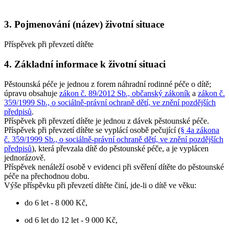
3. Pojmenování (název) životní situace
Příspěvek při převzetí dítěte
4. Základní informace k životní situaci
Pěstounská péče je jednou z forem náhradní rodinné péče o dítě;
úpravu obsahuje
zákon č. 89/2012 Sb., občanský zákoník
a
zákon č.
359/1999 Sb., o sociálně-právní ochraně dětí, ve znění pozdějších
předpisů
.
Příspěvek při převzetí dítěte je jednou z dávek pěstounské péče.
Příspěvek při převzetí dítěte se vyplácí osobě pečující (
§ 4a zákona
č. 359/1999 Sb., o sociálně-právní ochraně dětí, ve znění pozdějších
předpisů
), která převzala dítě do pěstounské péče, a je vyplácen
jednorázově.
Příspěvek nenáleží osobě v evidenci při svěření dítěte do pěstounské
péče na přechodnou dobu.
Výše příspěvku při převzetí dítěte činí, jde-li o dítě ve věku:
do 6 let - 8 000 Kč,
od 6 let do 12 let - 9 000 Kč,