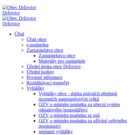
Držovice
Držovice
Úřad
Úřad obce
e-podatelna
Zastupitelstvo obce
Zastupitelstvo obce
Materiály pro zastupitele
Úřední deska obce Držovice
Úřední hodiny
Povinné informace
Rozklikávací rozpočet
Vyhlášky
Vyhlášky obce - sbírka právních předpisů
územních samosprávných celků
OZV o místním poplatku za obecní systém
odpadového hospodářství
OZV o místním poplatku ze psů
OZV o místním poplatku za užívání veřejného
prostranství
neplatné vyhlášky