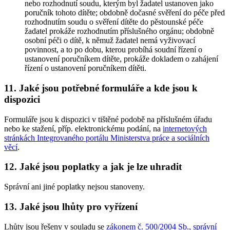
nebo rozhodnutí soudu, kterým byl žadatel ustanoven jako
poručník tohoto dítěte; obdobně dočasné svěření do péče před
rozhodnutím soudu o svěření dítěte do pěstounské péče
žadatel prokáže rozhodnutím příslušného orgánu; obdobně
osobní péči o dítě, k němuž žadatel nemá vyživovací
povinnost, a to po dobu, kterou probíhá soudní řízení o
ustanovení poručníkem dítěte, prokáže dokladem o zahájení
řízení o ustanovení poručníkem dítěti.
11. Jaké jsou potřebné formuláře a kde jsou k
dispozici
Formuláře jsou k dispozici v tištěné podobě na příslušném úřadu
nebo ke stažení, příp. elektronickému podání, na
internetových
stránkách Integrovaného portálu Ministerstva práce a sociálních
věcí
.
12. Jaké jsou poplatky a jak je lze uhradit
Správní ani jiné poplatky nejsou stanoveny.
13. Jaké jsou lhůty pro vyřízení
Lhůty jsou řešeny v souladu se
zákonem č. 500/2004 Sb., správní