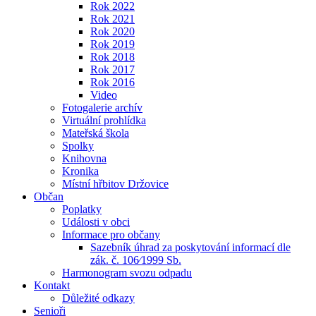
Rok 2022
Rok 2021
Rok 2020
Rok 2019
Rok 2018
Rok 2017
Rok 2016
Video
Fotogalerie archív
Virtuální prohlídka
Mateřská škola
Spolky
Knihovna
Kronika
Místní hřbitov Držovice
Občan
Poplatky
Události v obci
Informace pro občany
Sazebník úhrad za poskytování informací dle
zák. č. 106⁄1999 Sb.
Harmonogram svozu odpadu
Kontakt
Důležité odkazy
Senioři