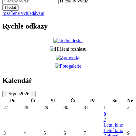
Hledaný výraz
Hledat
rozšířené vyhledávání
Rychlé odkazy
Kalendář
Srpen
2026
Po
Út
St
Čt
Pá
So
Ne
27
28
29
30
31
1
2
8
2
Letní kino
Letní kino
3
4
5
6
7
9
Zobrazit