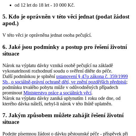
od 12 let do 18 let - 10 000 Kč.
5. Kdo je oprávněn v této věci jednat (podat žádost
apod.)
V této věci je oprávněna jednat osoba pečující.
6. Jaké jsou podmínky a postup pro řešení životní
situace
Nárok na výplatu dávky vzniká osobě pečující na základě
vykonatelnosti rozhodnutí soudu o svěření dítěte do péče.
Další podmínkou je splnění
ustanovení § 47o zákona č. 359/1999
Sb., o sociálně-právní ochraně dětí, ve znění pozdějších předpisů
;
podmínku trvalého pobytu může v odůvodněných případech
prominout
Ministerstvo práce a sociálních věcí
.
Nárok na výplatu dávky zaniká uplynutím 1 roku ode dne, od
kterého dávka náleží, nebyl-li nárok v této lhůtě uplatněn.
7. Jakým způsobem můžete zahájit řešení životní
situace
Podejte písemnou žádost o dávku pěstounské péče - příspěvek při