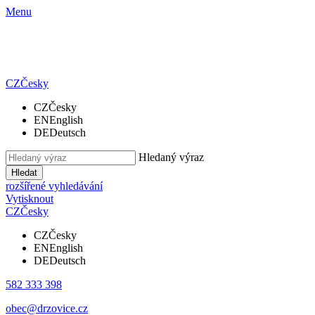
Menu
CZ
Česky
CZ
Česky
EN
English
DE
Deutsch
Hledaný výraz
Hledat
rozšířené vyhledávání
Vytisknout
CZ
Česky
CZ
Česky
EN
English
DE
Deutsch
582 333 398
obec@drzovice.cz