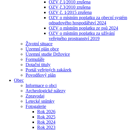
OZV č.1⁄2010 zrušena
OZV č.3⁄2010 zrušena
OZV č. 1⁄2015 zrušena
OZV o místním poplatku za obecní systém
odpadového hospodářství 2024
OZV o místním poplatku ze psů 2024
OZV o místním poplatku za užívání
veřejného prostranství 2019
Životní situace
Územní plán obce
Územní studie Držovice
Formuláře
Dotační tituly
Portál veřejných zakázek
Povodňový plán
Obec
Informace o obci
Archeologické nálezy
Zpravodaj
Letecké snímky
Fotogalerie
Rok 2026
Rok 2025
Rok 2024
Rok 2023