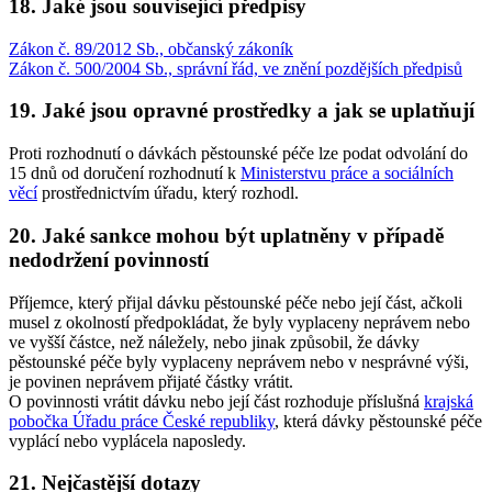
18. Jaké jsou související předpisy
Zákon č. 89/2012 Sb., občanský zákoník
Zákon č. 500/2004 Sb., správní řád, ve znění pozdějších předpisů
19. Jaké jsou opravné prostředky a jak se uplatňují
Proti rozhodnutí o dávkách pěstounské péče lze podat odvolání do
15 dnů od doručení rozhodnutí k
Ministerstvu práce a sociálních
věcí
prostřednictvím úřadu, který rozhodl.
20. Jaké sankce mohou být uplatněny v případě
nedodržení povinností
Příjemce, který přijal dávku pěstounské péče nebo její část, ačkoli
musel z okolností předpokládat, že byly vyplaceny neprávem nebo
ve vyšší částce, než náležely, nebo jinak způsobil, že dávky
pěstounské péče byly vyplaceny neprávem nebo v nesprávné výši,
je povinen neprávem přijaté částky vrátit.
O povinnosti vrátit dávku nebo její část rozhoduje příslušná
krajská
pobočka Úřadu práce České republiky
, která dávky pěstounské péče
vyplácí nebo vyplácela naposledy.
21. Nejčastější dotazy