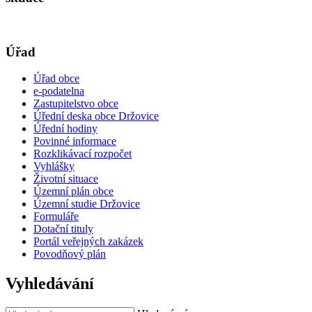
Úřad
Úřad obce
e-podatelna
Zastupitelstvo obce
Úřední deska obce Držovice
Úřední hodiny
Povinné informace
Rozklikávací rozpočet
Vyhlášky
Životní situace
Územní plán obce
Územní studie Držovice
Formuláře
Dotační tituly
Portál veřejných zakázek
Povodňový plán
Vyhledávání