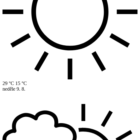
29 °C
15 °C
neděle
9. 8.