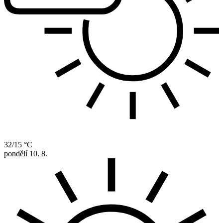
32/15 °C
pondělí
10. 8.