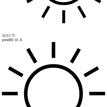
32/15 °C
pondělí
10. 8.