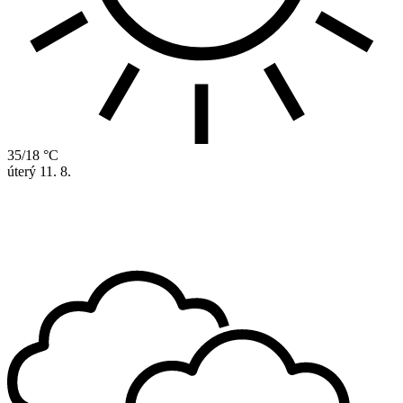
35/18 °C
úterý
11. 8.