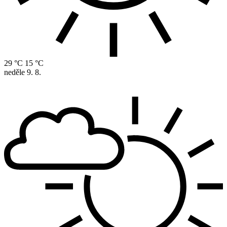
29 °C
15 °C
neděle
9. 8.