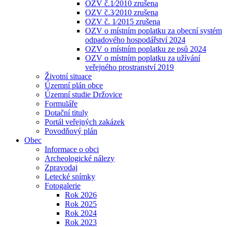
OZV č.1⁄2010 zrušena
OZV č.3⁄2010 zrušena
OZV č. 1⁄2015 zrušena
OZV o místním poplatku za obecní systém
odpadového hospodářství 2024
OZV o místním poplatku ze psů 2024
OZV o místním poplatku za užívání
veřejného prostranství 2019
Životní situace
Územní plán obce
Územní studie Držovice
Formuláře
Dotační tituly
Portál veřejných zakázek
Povodňový plán
Obec
Informace o obci
Archeologické nálezy
Zpravodaj
Letecké snímky
Fotogalerie
Rok 2026
Rok 2025
Rok 2024
Rok 2023