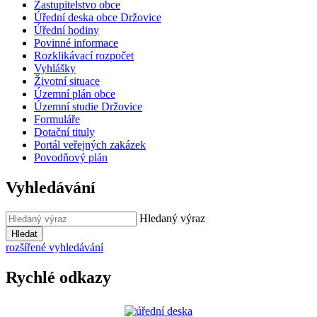
Zastupitelstvo obce
Úřední deska obce Držovice
Úřední hodiny
Povinné informace
Rozklikávací rozpočet
Vyhlášky
Životní situace
Územní plán obce
Územní studie Držovice
Formuláře
Dotační tituly
Portál veřejných zakázek
Povodňový plán
Vyhledávání
Hledaný výraz
Hledat
rozšířené vyhledávání
Rychlé odkazy