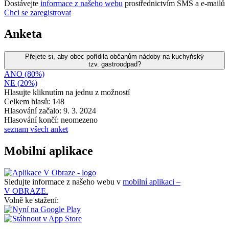
Dostávejte
informace z našeho webu
prostřednictvím SMS a e-mailů
Chci se zaregistrovat
Anketa
Přejete si, aby obec pořídila občanům nádoby na kuchyňský
tzv. gastroodpad?
ANO (80%)
NE (20%)
Hlasujte kliknutím na jednu z možností
Celkem hlasů: 148
Hlasování začalo: 9. 3. 2024
Hlasování končí: neomezeno
seznam všech anket
Mobilní aplikace
Sledujte informace z našeho webu v
mobilní aplikaci –
V OBRAZE.
Volně ke stažení: