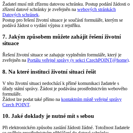
Žadatel musí mít zřízenu datovou schránku. Postup podání žádosti o
zřízení datové schránky je zveřejněn na
webových stránkách
Datových schránek
.
Postup pro řešení životní situace je součástí formuláře, kterým se
podává žádost o vydání výpisu z rejstříku.
7. Jakým způsobem můžete zahájit řešení životní
situace
Řešení životní situace se zahajuje vyplněním formuláře, který je
zveřejněn na
Portálu veřejné správy (v sekci CzechPOINT@home)
.
8. Na které instituci životní situaci řešit
V této životní situaci nedochází k přímé komunikaci žadatele s
úřady státní správy. Žádost je podávána prostřednictvím webového
formuláře.
Žádost lze podat také přímo na
kontaktním místě veřejné správy
Czech POINT
.
10. Jaké doklady je nutné mít s sebou
Při elektronickém způsobu zaslání žádosti žádné. Totožnost žadatele
se ověřuje prostřednictvím přihlášení do datové schránky.