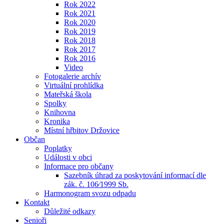
Rok 2022
Rok 2021
Rok 2020
Rok 2019
Rok 2018
Rok 2017
Rok 2016
Video
Fotogalerie archív
Virtuální prohlídka
Mateřská škola
Spolky
Knihovna
Kronika
Místní hřbitov Držovice
Občan
Poplatky
Události v obci
Informace pro občany
Sazebník úhrad za poskytování informací dle
zák. č. 106⁄1999 Sb.
Harmonogram svozu odpadu
Kontakt
Důležité odkazy
Senioři