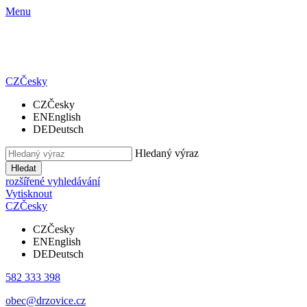
Menu
CZ
Česky
CZ
Česky
EN
English
DE
Deutsch
Hledaný výraz
Hledat
rozšířené vyhledávání
Vytisknout
CZ
Česky
CZ
Česky
EN
English
DE
Deutsch
582 333 398
obec@drzovice.cz