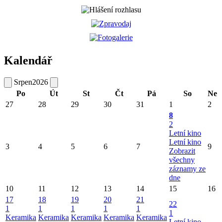
Kalendář
Srpen
2026
Po
Út
St
Čt
Pá
So
Ne
27
28
29
30
31
1
2
8
2
Letní kino
Letní kino
3
4
5
6
7
9
Zobrazit
všechny
záznamy ze
dne
10
11
12
13
14
15
16
17
18
19
20
21
22
1
1
1
1
1
1
Keramika
Keramika
Keramika
Keramika
Keramika
Letní kino