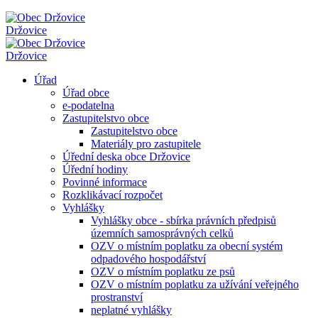
Držovice
Držovice
Úřad
Úřad obce
e-podatelna
Zastupitelstvo obce
Zastupitelstvo obce
Materiály pro zastupitele
Úřední deska obce Držovice
Úřední hodiny
Povinné informace
Rozklikávací rozpočet
Vyhlášky
Vyhlášky obce - sbírka právních předpisů
územních samosprávných celků
OZV o místním poplatku za obecní systém
odpadového hospodářství
OZV o místním poplatku ze psů
OZV o místním poplatku za užívání veřejného
prostranství
neplatné vyhlášky