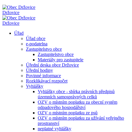
Držovice
Držovice
Úřad
Úřad obce
e-podatelna
Zastupitelstvo obce
Zastupitelstvo obce
Materiály pro zastupitele
Úřední deska obce Držovice
Úřední hodiny
Povinné informace
Rozklikávací rozpočet
Vyhlášky
Vyhlášky obce - sbírka právních předpisů
územních samosprávných celků
OZV o místním poplatku za obecní systém
odpadového hospodářství
OZV o místním poplatku ze psů
OZV o místním poplatku za užívání veřejného
prostranství
neplatné vyhlášky