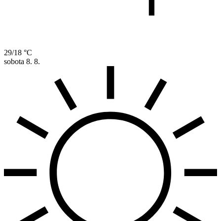
29/18 °C
sobota
8. 8.