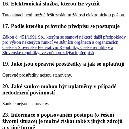
16. Elektronická služba, kterou lze využít
Tuto situaci není možné řešit zasláním žádosti elektronickou poštou.
17. Podle kterého právního předpisu se postupuje
Zákon č. 451/1991 Sb., kterým se stanoví některé další předpoklady
pro výkon některých funkcí ve státních orgánech a organizacích
České a Slovenské Federativní Republiky, České republiky a
Slovenské republiky, ve znění pozdějších předpisů
19. Jaké jsou opravné prostředky a jak se uplatňují
Opravné prostředky nejsou stanoveny.
20. Jaké sankce mohou být uplatněny v případě
nedodržení povinností
Sankce nejsou stanoveny.
23. Informace o popisovaném postupu (o řešení
životní situace) je možné získat také z jiných zdrojů
a v jiné formě