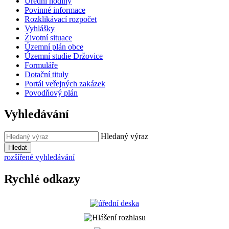
Úřední hodiny
Povinné informace
Rozklikávací rozpočet
Vyhlášky
Životní situace
Územní plán obce
Územní studie Držovice
Formuláře
Dotační tituly
Portál veřejných zakázek
Povodňový plán
Vyhledávání
Hledaný výraz
Hledat
rozšířené vyhledávání
Rychlé odkazy