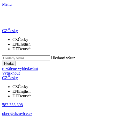
Menu
CZ
Česky
CZ
Česky
EN
English
DE
Deutsch
Hledaný výraz
Hledat
rozšířené vyhledávání
Vytisknout
CZ
Česky
CZ
Česky
EN
English
DE
Deutsch
582 333 398
obec@drzovice.cz