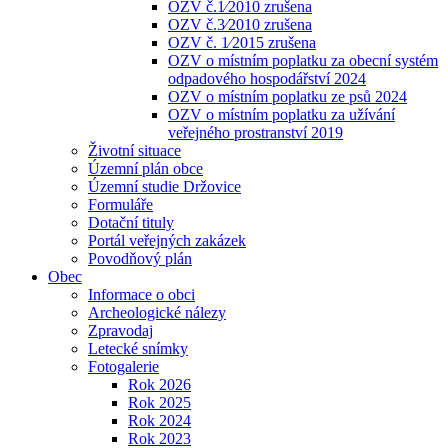
OZV č.1⁄2010 zrušena
OZV č.3⁄2010 zrušena
OZV č. 1⁄2015 zrušena
OZV o místním poplatku za obecní systém
odpadového hospodářství 2024
OZV o místním poplatku ze psů 2024
OZV o místním poplatku za užívání
veřejného prostranství 2019
Životní situace
Územní plán obce
Územní studie Držovice
Formuláře
Dotační tituly
Portál veřejných zakázek
Povodňový plán
Obec
Informace o obci
Archeologické nálezy
Zpravodaj
Letecké snímky
Fotogalerie
Rok 2026
Rok 2025
Rok 2024
Rok 2023