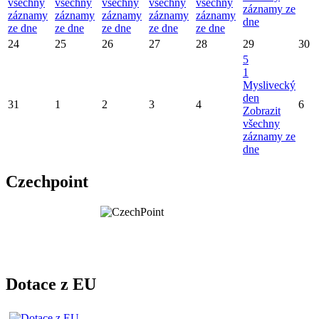
všechny
všechny
všechny
všechny
všechny
záznamy ze
záznamy
záznamy
záznamy
záznamy
záznamy
dne
ze dne
ze dne
ze dne
ze dne
ze dne
24
25
26
27
28
29
30
5
1
Myslivecký
den
31
1
2
3
4
6
Zobrazit
všechny
záznamy ze
dne
Czechpoint
Dotace z EU