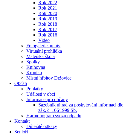
Rok 2022
Rok 2021
Rok 2020
Rok 2019
Rok 2018
Rok 2017
Rok 2016
Video
Fotogalerie archív
Virtuální prohlídka
Mateřská škola
Spolky
Knihovna
Kronika
Místní hřbitov Držovice
Občan
Poplatky
Události v obci
Informace pro občany
Sazebník úhrad za poskytování informací dle
zák. č. 106⁄1999 Sb.
Harmonogram svozu odpadu
Kontakt
Důležité odkazy
Senioři