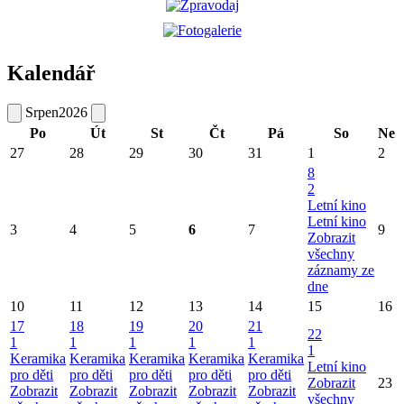
Kalendář
Srpen
2026
Po
Út
St
Čt
Pá
So
Ne
27
28
29
30
31
1
2
8
2
Letní kino
Letní kino
3
4
5
6
7
9
Zobrazit
všechny
záznamy ze
dne
10
11
12
13
14
15
16
17
18
19
20
21
22
1
1
1
1
1
1
Keramika
Keramika
Keramika
Keramika
Keramika
Letní kino
pro děti
pro děti
pro děti
pro děti
pro děti
Zobrazit
23
Zobrazit
Zobrazit
Zobrazit
Zobrazit
Zobrazit
všechny