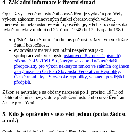
4. Základní informace k životní situaci
Opis již vystaveného lustračního osvědčení je vydáván pro účely
výkonu zákonem stanovených funkcí obsazovaných volbou,
jmenováním nebo ustanovováním; osvědčuje, zda lustrovaná osoba
byla či nebyla v období od 25. února 1948 do 17. listopadu 1989:
příslušníkem Sboru národní bezpečnosti zařazeným ve složce
Státní bezpečnosti,
evidována v materiálech Státní bezpečnosti jako
spolupracovník ve smyslu
ustanovení § 2 odst. 1 písm. b)
zákona č. 451/1991 Sb., kterým se stanoví některé další
předpoklady pro výkon některých funkcí ve státních orgánech
a organizacích České a Slovenské Federativní Republiky,
České republiky a Slovenské republiky, ve znění pozdějších
předpisů
.
Zákon se nevztahuje na občany narozené po 1. prosinci 1971; od
těchto občanů se nevyžaduje předložení lustračního osvědčení, ani
čestné prohlášení.
5. Kdo je oprávněn v této věci jednat (podat žádost
apod.)
Osoba, které již bylo lustrační osvědčení Ministerstvem vnitra